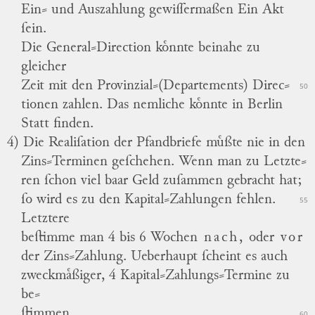
Ein⸗ und Auszahlung gewiſſermaßen Ein Akt
ſein.
Die General⸗Direction koͤnnte beinahe zu
gleicher
Zeit mit den Provinzial⸗(Departements) Direc
⸗
50
tionen zahlen.
Das nemliche koͤnnte in Berlin
Statt finden.
4) Die Realiſation der Pfandbriefe muͤßte nie in den
Zins⸗Terminen geſchehen.
Wenn man zu Letzte
⸗
ren ſchon viel baar Geld zuſammen gebracht hat;
ſo wird es zu den Kapital⸗Zahlungen fehlen.
55
Letztere
beſtimme man 4 bis 6 Wochen
nach,
oder
vor
der Zins⸗Zahlung.
Ueberhaupt ſcheint es auch
zweckmaͤßiger, 4 Kapital⸗Zahlungs⸗Termine zu
be
⸗
ſtimmen.
60