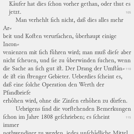
Kaͤufer hat dies ſchon vorher gethan, oder thut es
jetzt.
105
Man verhehlt ſich nicht, daß dies alles mehr
Ar
⸗
beit und Koſten verurſachen, uͤberhaupt einige
Incon
⸗
venienzen mit ſich fuͤhren wird; man muß dieſe aber
nicht ſcheuen, und ſie zu uͤberwinden ſuchen, wenn
die Sache an ſich gut iſt.
Der Drang der Umſtaͤn
⸗
110
de iſt ein ſtrenger Gebieter.
Ueberdies ſcheint es,
daß eine ſolche Operation den Werth der
Pfandbriefe
erhoͤhen wird, ohne die Zinſen erhoͤhen zu duͤrfen.
Uebrigens ſind die vorſtehenden Bemerkungen
ſchon im Jahre 1808 geſchrieben; es ſcheint
115
immer
nothwendiger zu werden, jedes unſchaͤdliche Mittel