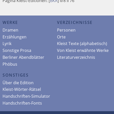
Pagina Kleist-Editionen:
[
BKA
]
II/8 II 76
WERKE
VERZEICHNISSE
Dramen
Personen
Erzählungen
Orte
Lyrik
Kleist Texte (alphabetisch)
Sonstige Prosa
Von Kleist erwähnte Werke
Berliner Abendblätter
Literaturverzeichnis
Phöbus
SONSTIGES
Über die Edition
Kleist-Wörter-Rätsel
Handschriften-Simulator
Handschriften-Fonts