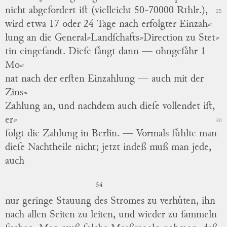
nicht abgefordert iſt (vielleicht 50-70000 Rthlr.),
25
wird etwa 17 oder 24 Tage nach erfolgter Einzah
⸗
lung an die General⸗Landſchafts⸗Direction zu Stet
⸗
tin eingeſandt.
Dieſe faͤngt dann — ohngefaͤhr 1
Mo
⸗
nat nach der erſten Einzahlung — auch mit der
Zins⸗
Zahlung an, und nachdem auch dieſe vollendet iſt,
er
⸗
30
folgt die Zahlung in Berlin. —
Vormals fuͤhlte man
dieſe Nachtheile nicht; jetzt indeß muß man jede,
auch
54
nur geringe Stauung des Stromes zu verhuͤten, ihn
nach allen Seiten zu leiten, und wieder
zu
ſammeln