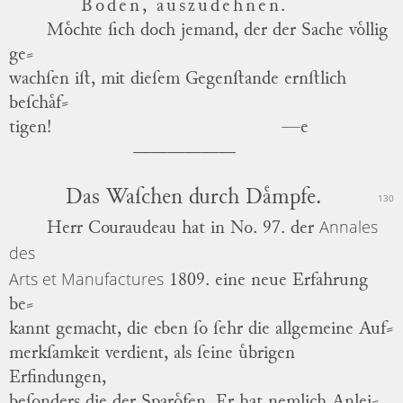
Boden, auszudehnen.
Moͤchte ſich doch jemand, der der Sache voͤllig
ge
⸗
wachſen iſt, mit dieſem Gegenſtande ernſtlich
beſchaͤf
⸗
tigen!
—e
Das Waſchen durch Daͤmpfe.
130
Annales
Herr
Couraudeau
hat in No. 97. der
des
Arts et Manufactures
1809. eine neue Erfahrung
be
⸗
kannt gemacht, die eben ſo ſehr die allgemeine Auf
⸗
merkſamkeit verdient, als ſeine uͤbrigen
Erfindungen,
beſonders die der Sparoͤfen.
Er hat nemlich Anlei
⸗