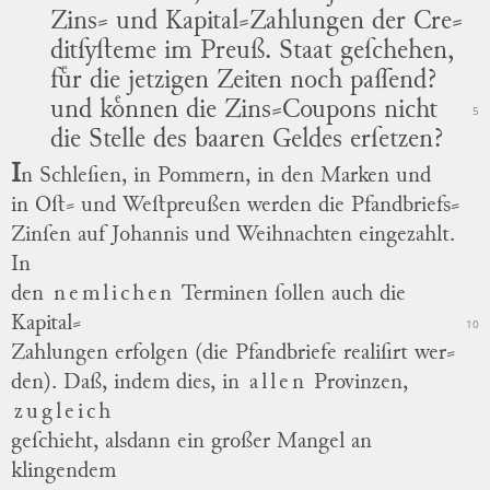
Zins⸗ und Kapital⸗Zahlungen der Cre
⸗
ditſyſteme im Preuß. Staat geſchehen,
fuͤr die jetzigen Zeiten noch paſſend?
und koͤnnen die Zins⸗Coupons nicht
5
die Stelle des baaren Geldes erſetzen?
I
n Schleſien, in Pommern, in den Marken und
in Oſt⸗ und Weſtpreußen werden die Pfandbriefs⸗
Zinſen auf Johannis und Weihnachten eingezahlt.
In
den
nemlichen
Terminen ſollen auch die
Kapital⸗
10
Zahlungen erfolgen (die Pfandbriefe realiſirt
wer
⸗
den).
Daß, indem dies, in
allen
Provinzen,
zugleich
geſchieht, alsdann ein großer Mangel an
klingendem