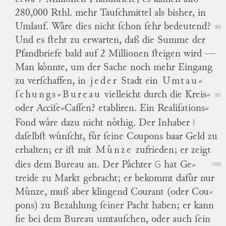
280,000 Rthl. mehr Tauſchmittel als bisher, in
Umlauf.
Waͤre dies nicht ſchon ſehr bedeutend?
90
Und es ſteht zu erwarten, daß die Summe der
Pfandbriefe bald auf 2 Millionen ſteigen wird —
Man koͤnnte, um der Sache noch mehr Eingang
zu verſchaffen, in
jeder
Stadt ein
Umtau
⸗
ſchungs⸗Bureau
vielleicht durch die Kreis⸗
95
oder Acciſe⸗Caſſen? etabliren.
Ein Realiſations⸗
I
Fond waͤre dazu nicht noͤthig.
Der Inhaber
daſelbſt wuͤnſcht, fuͤr ſeine Coupons baar Geld zu
erhalten; er iſt mit
Muͤnze
zufrieden; er zeigt
G
dies dem Bureau an.
Der Paͤchter
hat Ge
⸗
100
treide zu Markt gebracht; er bekommt dafuͤr nur
Muͤnze, muß aber klingend Courant (oder Cou
⸗
pons) zu Bezahlung ſeiner Pacht haben; er kann
ſie bei dem Bureau umtauſchen, oder auch ſein