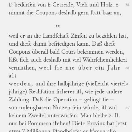
D
E
E
beduͤrfen von
Getreide, Vieh und Holz.
75
nimmt die Coupons deshalb gern ſtatt baar an,
55
weil er an die Landſchaft Zinſen zu bezahlen hat,
und dieſe damit befriedigen kann.
Daß dieſe
Coupons uͤberall bald Cours bekommen werden,
laͤßt ſich auch deshalb mit viel Wahrſcheinlichkeit
vermuthen,
weil ſie nie uͤber ein Jahr
80
alt
werden,
und ihre halbjaͤhrige (vielleicht viertel
⸗
jaͤhrige) Realiſation ſicherer iſt, wie jede andere
Zahlung.
Daß die Operation – gelingt ſie –
von unleugbarem Nutzen ſein wuͤrde, iſt wol
85
keinem Zweifel unterworfen. Man bleibe z. B.
nur bei Pommern ſtehen!
Dieſe Provinz hat jetzt
etwa 7 Millionen Pfandbriefe; es kaͤmen alſo