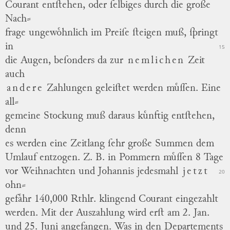
Courant entſtehen, oder ſelbiges durch die große
Nach
⸗
frage ungewoͤhnlich im Preiſe ſteigen muß, ſpringt
in
15
die Augen, beſonders da zur
nemlichen
Zeit
auch
andere
Zahlungen geleiſtet werden muͤſſen.
Eine
all
⸗
gemeine Stockung muß daraus kuͤnftig entſtehen,
denn
es werden eine Zeitlang ſehr große Summen dem
Umlauf entzogen.
Z. B. in Pommern muͤſſen 8 Tage
vor Weihnachten und Johannis jedesmahl
jetzt
20
ohn
⸗
gefaͤhr 140,000 Rthlr. klingend Courant eingezahlt
werden. Mit der Auszahlung wird erſt am 2. Jan.
und 25. Juni angefangen.
Was in den Departements