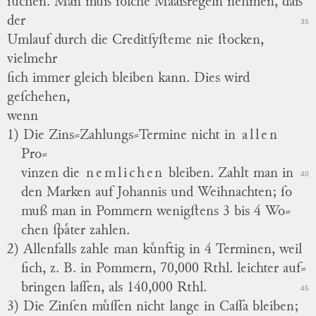
ſuchen.
Man muß ſolche Maaßregeln nehmen, daß
der
35
Umlauf durch die Creditſyſteme nie ſtocken,
vielmehr
ſich immer gleich bleiben kann. Dies wird
geſchehen,
wenn
1) Die Zins⸗Zahlungs⸗Termine nicht in
allen
Pro
⸗
vinzen die
nemlichen
bleiben. Zahlt man in
40
den Marken auf Johannis und Weihnachten; ſo
muß man in Pommern wenigſtens 3 bis 4 Wo
⸗
chen ſpaͤter zahlen.
2) Allenfalls zahle man kuͤnftig in 4 Terminen, weil
ſich, z. B. in Pommern, 70,000 Rthl. leichter auf
⸗
bringen laſſen, als 140,000 Rthl.
45
3) Die Zinſen muͤſſen nicht lange in Caſſa bleiben;