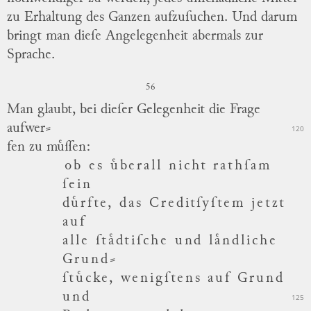
zu Erhaltung des Ganzen aufzuſuchen.
Und darum
bringt man dieſe Angelegenheit abermals zur
Sprache.
56
Man glaubt, bei dieſer Gelegenheit die Frage
aufwer
⸗
120
fen zu muͤſſen:
ob es uͤberall nicht rathſam
ſein
duͤrfte, das Creditſyſtem jetzt
auf
alle ſtaͤdtiſche und laͤndliche
Grund
⸗
ſtuͤcke, wenigſtens auf Grund
und
125