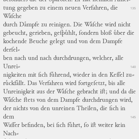
tung gegeben
zu
einem neuen Verfahren, die
135
Waͤſche
durch Daͤmpfe zu reinigen.
Die Waͤſche wird nicht
gebeucht, gerieben, geſpuͤhlt, ſondern bloß uͤber die
kochende Beuche gelegt und von dem Dampfe
derſel
⸗
ben nach und nach durchdrungen, welcher, alle
Unrei
⸗
140
nigkeiten mit ſich fuͤhrend, wieder in den Keſſel zu
⸗
ruͤckfaͤllt.
Das Verfahren wird fortgeſetzt, bis alle
Unreinigkeit aus der Waͤſche gebracht iſt; und da die
Waͤſche ſtets von dem Dampfe durchdrungen wird,
der nichts von den unreinen Theilen, die ſich in
dem
145
Waſſer befinden, bei ſich fuͤhrt, ſo iſt weiter kein
Nach
⸗