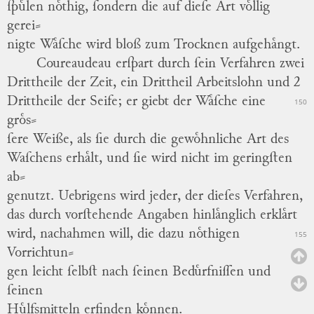
ſpuͤlen noͤthig, ſondern die auf dieſe Art voͤllig
gerei
⸗
nigte Waͤſche wird bloß zum Trocknen aufgehaͤngt.
Coureaudeau erſpart durch ſein Verfahren zwei
Drittheile der Zeit, ein Drittheil Arbeitslohn und 2
Drittheile der Seife; er giebt der Waͤſche eine
150
groͤs
⸗
ſere Weiße, als ſie durch die gewoͤhnliche Art des
Waſchens erhaͤlt, und ſie wird nicht im geringſten
ab
⸗
genutzt.
Uebrigens wird jeder, der dieſes Verfahren,
das durch vorſtehende Angaben hinlaͤnglich erklaͤrt
wird, nachahmen will, die dazu noͤthigen
155
Vorrichtun
⸗
gen leicht ſelbſt nach ſeinen Beduͤrfniſſen und
ſeinen
Huͤlfsmitteln erfinden koͤnnen.