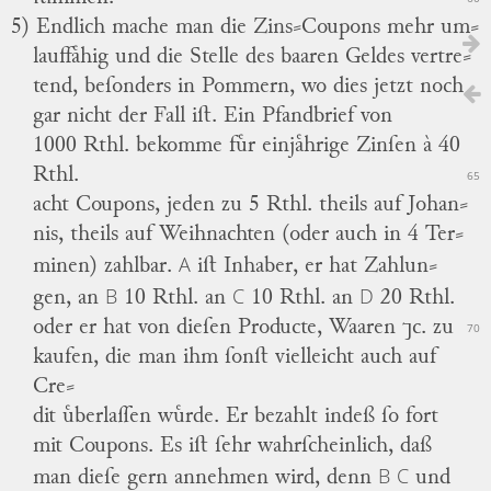
5) Endlich mache man die Zins⸗Coupons mehr um
⸗
lauffaͤhig und die Stelle des baaren Geldes vertre
⸗
tend, beſonders in Pommern, wo dies jetzt noch
gar nicht der Fall iſt.
Ein Pfandbrief von
1000 Rthl. bekomme fuͤr einjaͤhrige Zinſen à 40
Rthl.
65
acht Coupons, jeden zu 5 Rthl. theils auf Johan
⸗
nis, theils auf Weihnachten
(oder
auch in 4 Ter
⸗
A
minen) zahlbar.
iſt Inhaber, er hat Zahlun
⸗
B
C
D
gen, an
10 Rthl. an
10 Rthl. an
20 Rthl.
oder er hat von dieſen Producte, Waaren ⁊c. zu
70
kaufen, die man ihm ſonſt vielleicht auch auf
Cre
⸗
dit uͤberlaſſen wuͤrde.
Er bezahlt indeß ſo fort
mit Coupons.
Es iſt ſehr wahrſcheinlich, daß
B
C
man dieſe gern annehmen
wird,
denn
und