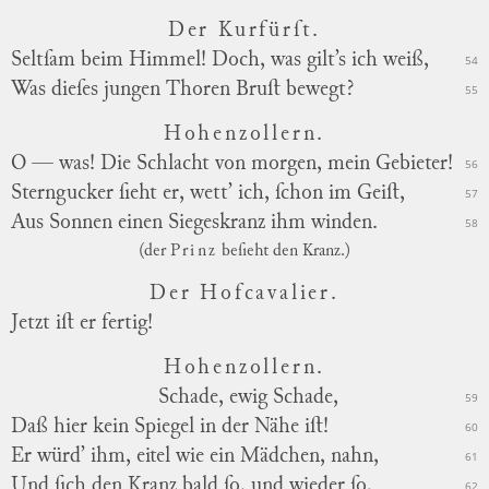
Der Kurfürſt.
Seltſam beim Himmel! Doch, was gilt’s ich weiß,
54
Was dieſes jungen Thoren Bruſt bewegt?
55
Hohenzollern.
O — was! Die Schlacht von morgen, mein Gebieter!
56
Sterngucker ſieht er, wett’ ich, ſchon im Geiſt,
57
Aus Sonnen einen Siegeskranz ihm winden.
58
(der
Prinz
beſieht den Kranz.)
Der Hofcavalier.
Jetzt iſt er fertig!
Hohenzollern.
Schade, ewig Schade,
59
Daß hier kein Spiegel in der Nähe iſt!
60
Er würd’ ihm, eitel wie ein Mädchen, nahn,
61
Und ſich den Kranz bald ſo, und wieder ſo,
62