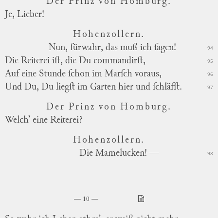
Der Prinz von Homburg.
Je, Lieber!
Hohenzollern.
Nun, fürwahr, das muß ich ſagen!
94
Die Reiterei iſt, die Du commandirſt,
95
Auf eine Stunde ſchon im Marſch voraus,
96
Und Du, Du liegſt im Garten hier und ſchläfſt.
97
Der Prinz von Homburg.
Welch’ eine Reiterei?
Hohenzollern.
Die Mamelucken! —
98
10