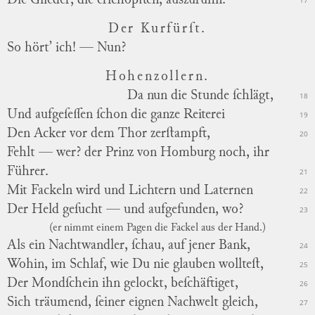
Die Glieder, die erſchöpften, auszuruhn.
17
Der Kurfürſt.
So hört’ ich! — Nun?
Hohenzollern.
Da nun die Stunde ſchlägt,
18
Und aufgeſeſſen ſchon die ganze Reiterei
19
Den Acker vor dem Thor zerſtampft,
20
Fehlt — wer? der Prinz von Homburg noch, ihr
Führer.
21
Mit Fackeln wird und Lichtern und Laternen
22
Der Held geſucht — und aufgefunden, wo?
23
(er nimmt einem Pagen die Fackel aus der Hand.)
Als ein Nachtwandler, ſchau, auf jener Bank,
24
Wohin, im Schlaf, wie Du nie glauben wollteſt,
25
Der Mondſchein ihn gelockt, beſchäftiget,
26
Sich träumend, ſeiner eignen Nachwelt gleich,
27