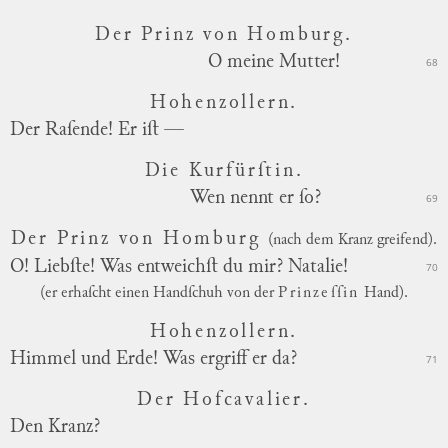
Der Prinz von Homburg.
O meine Mutter!
68
Hohenzollern.
Der Raſende! Er iſt —
Die Kurfürſtin.
Wen nennt er ſo?
69
Der Prinz von Homburg
(nach dem Kranz greifend).
O! Liebſte! Was entweichſt du mir? Natalie!
70
(er erhaſcht einen Handſchuh von der
Prinzeſſin
Hand).
Hohenzollern.
Himmel und Erde! Was ergriff er da?
71
Der Hofcavalier.
Den Kranz?