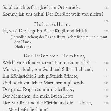
So blieb ich beſſer gleich im Ort zurück.
137
Komm; laß uns gehn! Der Kurfürſt weiß von nichts?
138
Hohenzollern.
Ei, was! Der liegt im Bette längſt und ſchläft.
139
(ſie wollen gehen; der
Prinz
ſtutzt, kehrt ſich um und nimmt
den Hand
⸗
ſchuh auf.)
Der Prinz von Homburg.
Welch’ einen ſonderbaren Traum träumt ich?! —
140
Mir war, als ob, von Gold und Silber ſtrahlend,
141
Ein Königsſchloß ſich plötzlich öffnete,
142
Und hoch von ſeiner Marmorramp’ herab,
143
Der ganze Reigen zu mir niederſtiege,
144
Der Menſchen, die mein Buſen liebt:
145
Der Kurfürſt und die Fürſtin und die — dritte,
146
— Wie heißt ſie ſchon?