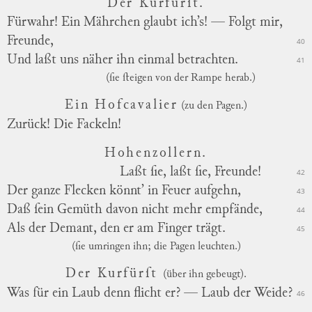
Der Kurfürſt.
Fürwahr! Ein Mährchen glaubt ich’s! — Folgt mir,
Freunde,
40
Und laßt uns näher ihn einmal betrachten.
41
(ſie ſteigen von der Rampe herab.)
Ein Hofcavalier
(zu den Pagen.)
Zurück! Die Fackeln!
Hohenzollern.
Laßt ſie, laßt ſie, Freunde!
42
Der ganze Flecken könnt’ in Feuer aufgehn,
43
Daß ſein Gemüth davon nicht mehr empfände,
44
Als der Demant, den er am Finger trägt.
45
(ſie umringen ihn; die Pagen leuchten.)
Der Kurfürſt
(über ihn gebeugt).
Was für ein Laub denn flicht er? — Laub der Weide?
46