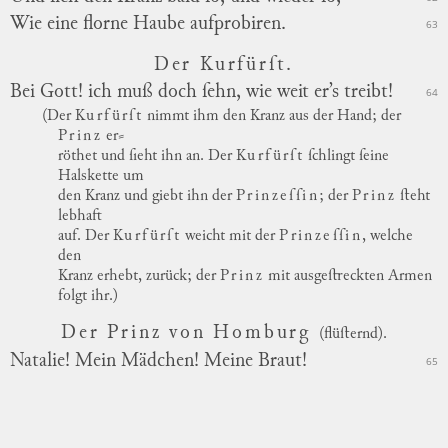
Wie eine florne Haube aufprobiren.
63
Der Kurfürſt.
Bei Gott! ich muß doch ſehn, wie weit er’s treibt!
64
(Der
Kurfürſt
nimmt ihm den Kranz aus der Hand; der
Prinz
er
⸗
röthet und ſieht ihn an. Der
Kurfürſt
ſchlingt ſeine
Halskette um
den Kranz und giebt ihn der
Prinzeſſin
; der
Prinz
ſteht
lebhaft
auf. Der
Kurfürſt
weicht mit der
Prinzeſſin
, welche
den
Kranz erhebt, zurück; der
Prinz
mit ausgeſtreckten Armen
folgt ihr.)
Der Prinz von Homburg
(flüſternd).
Natalie! Mein Mädchen! Meine Braut!
65