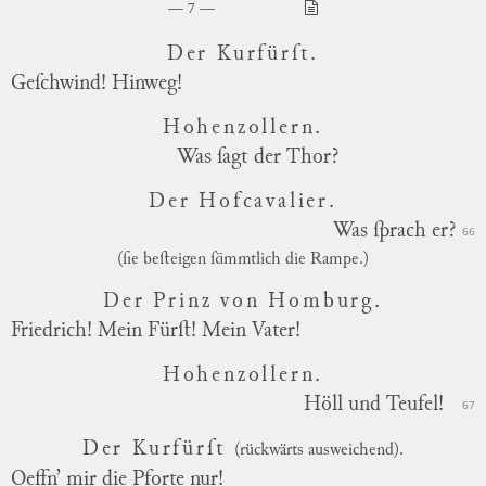
7
Der Kurfürſt.
Geſchwind! Hinweg!
Hohenzollern.
Was ſagt der Thor?
Der Hofcavalier.
Was ſprach er?
66
(ſie beſteigen ſämmtlich die Rampe.)
Der Prinz von Homburg.
Friedrich! Mein Fürſt! Mein Vater!
Hohenzollern.
Höll und Teufel!
67
Der Kurfürſt
(rückwärts ausweichend).
Oeffn’ mir die Pforte nur!