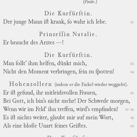
(Pauſe.)
Die Kurfürſtin.
Der junge Mann iſt krank, ſo wahr ich lebe.
32
Prinzeſſin Natalie.
Er braucht des Arztes —!
Die Kurfürſtin.
Man ſollt’ ihm helfen, dünkt mich,
33
Nicht den Moment verbringen, ſein zu ſpotten!
34
Hohenzollern
(indem er die Fackel wieder weggiebt).
Er iſt geſund, ihr mitleidsvollen Frauen,
35
Bei Gott, ich bin’s nicht mehr! Der Schwede morgen,
Wenn wir im Feld’ ihn treffen, wird’s empfinden!
37
36
Es iſt nichts weiter, glaubt mir auf mein Wort,
38
Als eine bloße Unart ſeines Geiſtes.
39