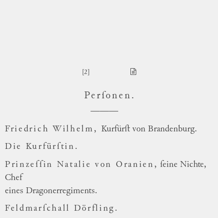
[2]
Perſonen
.
Friedrich Wilhelm,
Kurfürſt von Brandenburg.
Die Kurfürſtin.
Prinzeſſin Natalie von Oranien,
ſeine Nichte,
Chef
eines Dragonerregiments.
Feldmarſchall Dörfling.