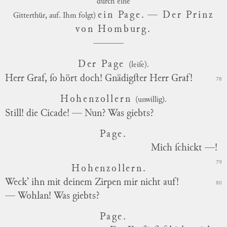
durch eine
ein Page.
— Der Prinz
Gitterthür, auf. Ihm folgt)
von Homburg.
Der Page
(leiſe).
Herr Graf, ſo hört doch! Gnädigſter Herr Graf!
78
Hohenzollern
(unwillig).
Still! die Cicade! — Nun? Was giebts?
Page.
Mich ſchickt —!
79
Hohenzollern.
Weck’ ihn mit deinem Zirpen mir nicht auf!
80
— Wohlan! Was giebts?
Page.