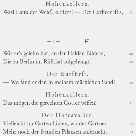
Hohenzollern.
Was! Laub der Weid’, o Herr! — Der Lorbeer iſt’s,
47
6
Wie er’s geſehn hat, an der Helden Bildern,
48
Die zu Berlin im Rüſtſaal aufgehängt.
49
Der Kurfürſt.
— Wo fand er den in meinem märkſchen Sand?
50
Hohenzollern.
Das mögen die gerechten Götter wiſſen!
51
Der Hofcavalier.
Vielleicht im Garten hinten, wo der Gärtner
52
Mehr noch der fremden Pflanzen auferzieht.
53