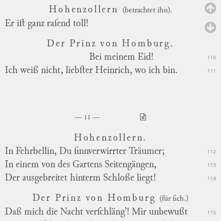
Hohenzollern
(betrachtet ihn).
Er iſt ganz raſend toll!
Der Prinz von Homburg.
Bei meinem Eid!
110
Ich weiß nicht, liebſter Heinrich, wo ich bin.
111
11
Hohenzollern.
In Fehrbellin, Du ſinnverwirrter Träumer;
112
In einem von des Gartens Seitengängen,
113
Der ausgebreitet hinterm Schloße liegt!
114
Der Prinz von Homburg
(für ſich.)
Daß mich die Nacht verſchläng’! Mir unbewußt
115