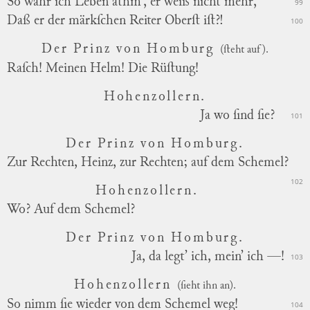
So wahr ich Leben athm’, er weiß nicht mehr,
99
Daß er der märkſchen Reiter Oberſt iſt?!
100
Der Prinz von Homburg
(ſteht auf).
Raſch! Meinen Helm! Die Rüſtung!
Hohenzollern.
Ja wo ſind ſie?
101
Der Prinz von Homburg.
Zur Rechten, Heinz, zur Rechten; auf dem Schemel?
102
Hohenzollern.
Wo? Auf dem Schemel?
Der Prinz von Homburg.
Ja, da legt’ ich, mein’ ich —!
103
Hohenzollern
(ſieht ihn an).
So nimm ſie wieder von dem Schemel weg!
104