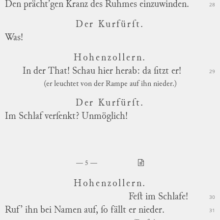
Den prächt’gen Kranz des Ruhmes einzuwinden.
28
Der Kurfürſt.
Was!
Hohenzollern.
In
der That! Schau hier herab: da ſitzt er!
29
(er leuchtet von der Rampe auf ihn nieder.)
Der Kurfürſt.
Im Schlaf verſenkt? Unmöglich!
5
Hohenzollern.
Feſt im Schlafe!
30
Ruf’ ihn bei Namen auf, ſo fällt er nieder.
31