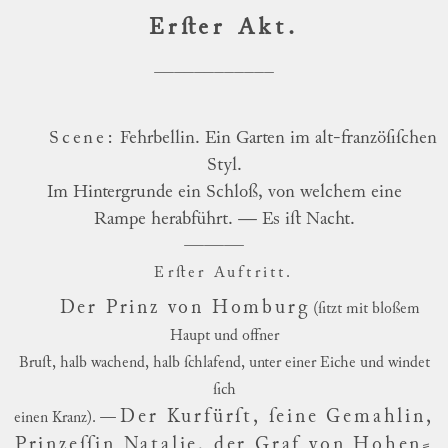
Er
ſt
er Akt.
Scene:
Fehrbellin. Ein Garten im alt-franzöſiſchen
Styl.
Im Hintergrunde ein Schloß, von welchem eine
Rampe herabführt. — Es iſt Nacht.
Er
ſt
er Au
ft
ritt.
Der Prinz von Homburg
(ſitzt mit bloßem
Haupt und offner
Bruſt, halb wachend, halb ſchlafend, unter einer Eiche und windet
ſich
Der Kurfürſt, ſeine Gemahlin,
einen Kranz). —
Prinzeſſin Natalie, der Graf von Hohen
⸗