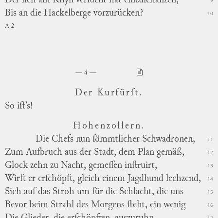
Der ſich am Rhyn verſucht hat einzuſchanzen,
9
Bis an die Hackelberge vorzurücken?
10
A 2
4
Der Kurfürſt.
So iſt’s!
Hohenzollern.
Die Chefs nun ſämmtlicher Schwadronen,
11
Zum Aufbruch aus der Stadt, dem Plan gemäß,
12
Glock zehn zu Nacht, gemeſſen inſtruirt,
13
Wirft er erſchöpft, gleich einem Jagdhund lechzend,
14
Sich auf das Stroh um für die Schlacht, die uns
15
Bevor beim Strahl des Morgens ſteht, ein wenig
16