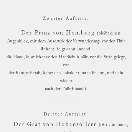
Zweiter Au
ft
ritt.
Der Prinz von Homburg
(bleibt einen
Augenblick, mit dem Ausdruck der Verwunderung, vor der Thür
ſtehen; ſteigt dann ſinnend,
die Hand, in welcher er den Handſchuh hält, vor die Stirn gelegt,
von
der Rampe herab; kehrt ſich, ſobald er unten iſt, um, und ſieht
wieder
nach der Thür hinauf).
Dritter Au
ft
ritt.
Der Graf von Hohenzollern
(tritt von unten,