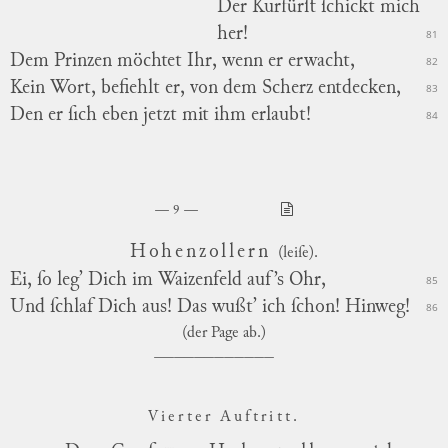
Der Kurfürſt ſchickt mich
her!
81
Dem Prinzen möchtet Ihr, wenn er erwacht,
82
Kein Wort, befiehlt er, von dem Scherz entdecken,
83
Den er ſich eben jetzt mit ihm erlaubt!
84
9
Hohenzollern
(leiſe).
Ei, ſo leg’ Dich im Waizenfeld auf’s Ohr,
85
Und ſchlaf Dich aus! Das wußt’ ich ſchon! Hinweg!
86
(der Page ab.)
Vierter Au
ft
ritt.