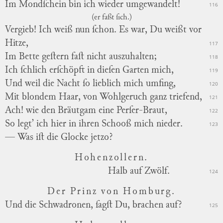
Im Mondſchein bin ich wieder umgewandelt!
116
(er faßt ſich.)
Vergieb! Ich weiß nun ſchon. Es war, Du weißt vor
Hitze,
117
Im Bette geſtern faſt nicht auszuhalten;
118
Ich ſchlich erſchöpft in dieſen Garten mich,
119
Und weil die Nacht ſo lieblich mich umfing,
120
Mit blondem Haar, von Wohlgeruch ganz triefend,
121
Ach! wie den Bräutgam eine Perſer-Braut,
122
So legt’ ich hier in ihren Schooß mich nieder.
123
— Was iſt die Glocke jetzo?
Hohenzollern.
Halb auf Zwölf.
124
Der Prinz von Homburg.
Und die Schwadronen, ſagſt Du, brachen auf?
125