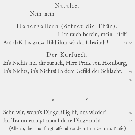
Natalie.
Nein, nein!
Hohenzollern (öffnet die Thür).
Hier raſch herein, mein Fürſt!
Auf daß das ganze Bild ihm wieder ſchwinde!
73
72
Der Kurfürſt.
In’s Nichts mit dir zurück, Herr Prinz von Homburg,
In’s Nichts, in’s Nichts! In dem Gefild der Schlacht,
74
75
8
Sehn wir, wenn’s Dir gefällig iſt, uns wieder!
76
Im Traum erringt man ſolche Dinge nicht!
77
(Alle ab; die Thür fliegt raſſelnd vor dem
Prinzen
zu. Pauſe.)