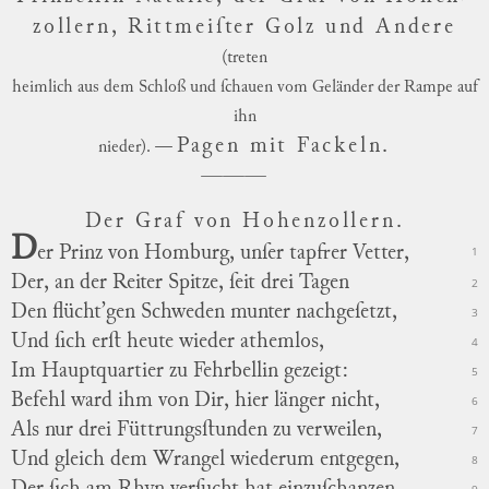
zollern, Rittmeiſter Golz und Andere
(treten
heimlich aus dem Schloß und ſchauen vom Geländer der Rampe auf
ihn
Pagen mit Fackeln.
nieder). —
Der Graf von Hohenzollern.
D
er Prinz von Homburg, unſer tapfrer Vetter,
1
Der, an der Reiter Spitze, ſeit drei Tagen
2
Den flücht’gen Schweden munter nachgeſetzt,
3
Und ſich erſt heute wieder athemlos,
4
Im Hauptquartier zu Fehrbellin gezeigt:
5
Befehl ward ihm von Dir, hier länger nicht,
6
Als nur drei Füttrungsſtunden zu verweilen,
7
Und gleich dem Wrangel wiederum entgegen,
8