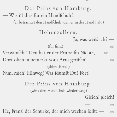
Der Prinz von Homburg.
— Was iſt dies für ein Handſchuh?
(er betrachtet den Handſchuh, den er in der Hand hält.)
Hohenzollern.
Ja, was weiß ich? —
(für ſich.)
105
Verwünſcht! Den hat er der Prinzeſſin Nichte,
106
Dort oben unbemerkt vom Arm geriſſen!
107
(abbrechend.)
Nun, raſch! Hinweg! Was ſäumſt Du? Fort!
Der Prinz von Homburg.
(wirft den Handſchuh wieder weg.)
Gleich! gleich!
—
108
He, Franz! der Schurke, der mich wecken ſollte —
109