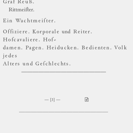
Graf Reuß.
Rittmeiſter.
Ein Wachtmeiſter.
Offiziere. Korporale
und
Reiter.
Hofcavaliere. Hof
⸗
damen. Pagen. Heiducken. Bedienten. Volk
jedes
Alters und Geſchlechts.
[3]