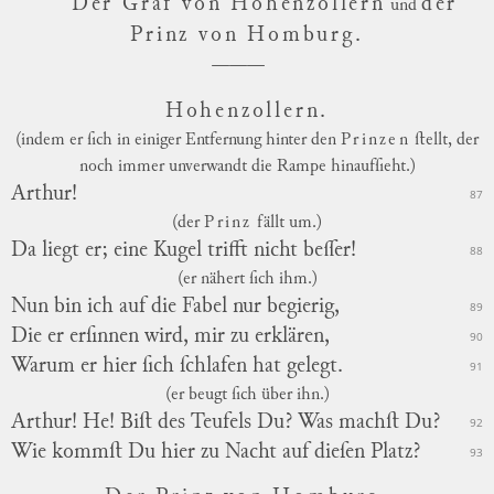
Der Graf von Hohenzollern
der
und
Prinz von Homburg.
Hohenzollern.
(indem er ſich in einiger Entfernung hinter den
Prinzen
ſtellt, der
noch immer unverwandt die Rampe hinaufſieht.)
Arthur!
87
(der
Prinz
fällt um.)
Da liegt er; eine Kugel trifft nicht beſſer!
88
(er nähert ſich ihm.)
Nun bin ich auf die Fabel nur begierig,
89
Die er erſinnen wird, mir zu erklären,
90
Warum er hier ſich ſchlafen hat gelegt.
91
(er beugt ſich über ihn.)
Arthur! He! Biſt des Teufels Du? Was machſt Du?
92
Wie kommſt Du hier zu Nacht auf dieſen Platz?
93