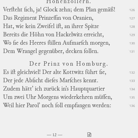
Hohenzollern.
Verſteht ſich, ja! Glock zehn; dem Plan gemäß!
126
Das Regiment Prinzeſſin von Oranien,
127
Hat, wie kein Zweifel iſt, an ihrer Spitze
128
Bereits die Höhn von Hackelwitz erreicht,
129
Wo ſie des Heeres ſtillen Aufmarſch morgen,
130
Dem Wrangel gegenüber, decken ſollen.
131
Der Prinz von Homburg.
Es iſt gleichviel! Der alte Kottwitz führt ſie,
132
Der jede Abſicht dieſes Marſches kennt.
133
Zudem hätt’ ich zurück in’s Hauptquartier
134
Um zwei Uhr Morgens wiederkehren müſſen,
135
Weil hier Parol’ noch ſoll empfangen werden:
136
12