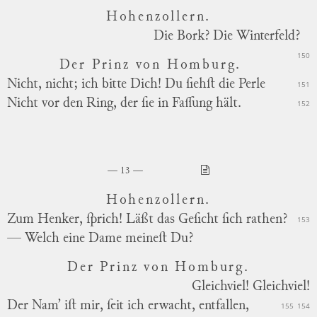
Hohenzollern.
Die Bork? Die Winterfeld?
150
Der Prinz von Homburg.
Nicht, nicht; ich bitte Dich! Du ſiehſt die Perle
151
Nicht vor den Ring, der ſie in Faſſung hält.
152
13
Hohenzollern.
Zum Henker, ſprich! Läßt das Geſicht ſich rathen?
153
— Welch eine Dame meineſt Du?
Der Prinz von Homburg.
Gleichviel! Gleichviel!
Der Nam’ iſt mir, ſeit ich erwacht, entfallen,
155
154