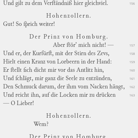
Und gilt zu dem Verſtändniß hier gleichviel.
156
Hohenzollern.
Gut! So ſprich weiter!
Der Prinz von Homburg.
Aber ſtör’ mich nicht! —
157
Und er, der Kurfürſt, mit der Stirn des Zevs,
158
Hielt einen Kranz von Lorbeern in der Hand:
159
Er ſtellt ſich dicht mir vor das Antlitz hin,
160
Und ſchlägt, mir ganz die Seele zu entzünden,
161
Den Schmuck darum, der ihm vom Nacken hängt,
162
Und reicht ihn, auf die Locken mir zu drücken
163
— O Lieber!
Hohenzollern.
Wem?
Der Prinz von Homburg.