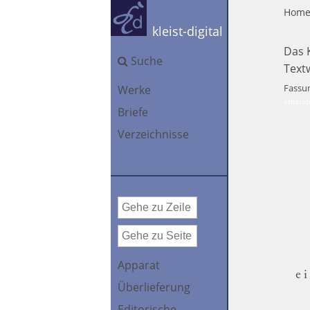
Hom
kleist-digital
Das 
Suche
Text
Fassu
Werke
emendi
Briefe
Verzeichnisse
Apparat
e
Überlieferung
Editorische