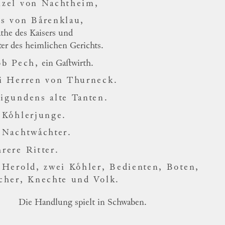
zel von Nachtheim,
s von Baͤrenklau,
ͤthe des Kaisers und
ter des heimlichen
Gerichts.
ob Pech,
ein Gaſtwirth.
i Herren von Thurneck.
igundens alte Tanten.
 Koͤhlerjunge.
 Nachtwaͤchter.
rere Ritter.
 Herold, zwei Koͤhler, Bedienten, Boten,
ſcher,
Knechte und Volk.
Die Handlung spielt in Schwaben.