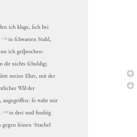
 den ich klage, ſich bei
/ 30
r
in ſchwarzen Stahl,
enn ich geſprochen:
in dir nichts ſchuldig;
aͤtte meine Ehre, mit der
/
htlicher
Waͤl
der
 angegriffen: ſo wahr mir
/ 40
t,
in drei und funfzig
/
n gegen ſeinen
Stachel