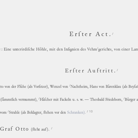
Erſter Act.
/
/
e
: Eine unterirdiſche Hoͤhle, mit den Inſignien des
Vehm
gerichts,
von einer Lam
/
Erſter Auftritt.
/
to von der Fluͤhe
(als Vorſitzer)
, Wenzel von
Nachtheim, Hans von Baͤrenklau
(als Beyſa
/
/
n
(ſaͤmmtlich vermummt)
,
Haͤſcher mit Fackeln u. s. w. —
Theobald Friedeborn,
Buͤrger
/
/ 10
 vom
Strahle
(als Beklagter, ſtehen vor den
Schranken).
/
Graf Otto
(ſteht auf).