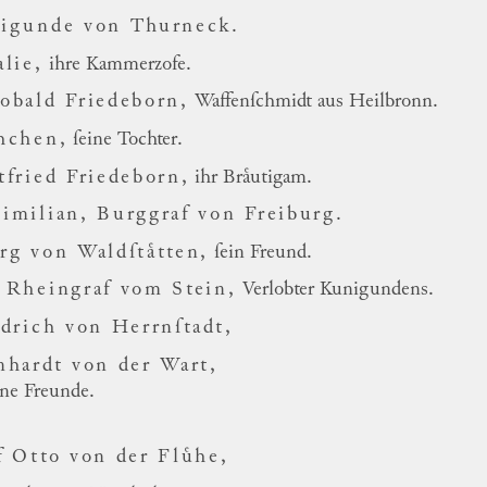
igunde von Thurneck.
alie,
ihre Kammerzofe.
obald Friedeborn,
Waffenſchmidt aus Heil
bronn.
thchen,
ſeine Tochter.
tfried Friedeborn,
ihr Braͤutigam.
imilian, Burggraf von Freiburg.
rg von Waldſtaͤtten,
ſein Freund.
 Rheingraf vom Stein,
Verlobter Kuni
gundens.
edrich von Herrnſtadt,
nhardt von der Wart,
ine Freunde.
f Otto von der Fluͤhe,