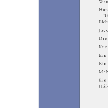
Wen
Han
Ra
Rich
Jac
Dre
Kun
Ein
Ein
Meh
Ein
Haͤ