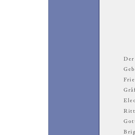
Der
Geb
Fri
Gra
Ele
Rit
Got
Brig