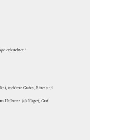
/
pe erleuchtet.
/
ſſen)
,
meh
rere
Grafen, Ritter und
 aus Heilbronn
(als Klaͤger)
, Graf