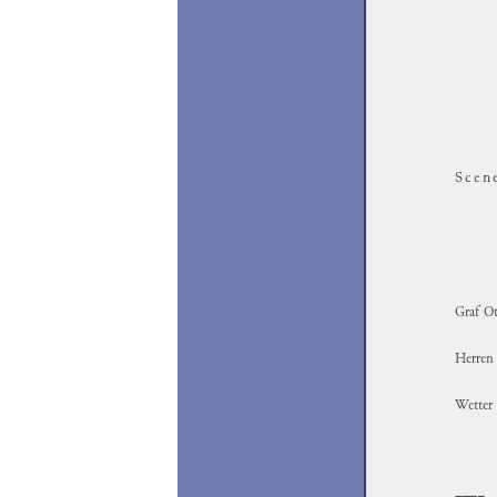
Scen
Graf Ot
Herre
Wetter