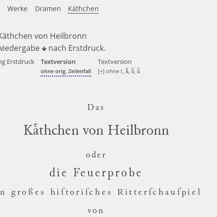
e
Werke
Dramen
Käthchen
Käthchen von Heilbronn
wiedergabe
nach
Erstdruck
.
ng Erstdruck
Textversion
Textversion
ert
ohne orig. Zeilenfall
[+] ohne ſ, aͤ, oͤ, uͤ
Das
Kaͤthchen von Heilbronn
oder
die Feuerprobe
in großes hiſtoriſches Ritterſchauſpiel
von