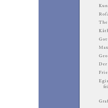
Kun
Roſ
The
Kaͤ
Got
Max
Geo
Der
Fri
Egi
ſe
Gra