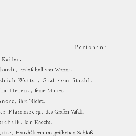
Perſonen:
 Kaiſer.
hardt,
Erzbiſchoff von Worms.
edrich Wetter, Graf vom Strahl.
ͤfin Helena,
ſeine Mutter.
onore,
ihre Nichte.
ter Flammberg,
des Grafen Vaſall.
tſchalk,
ſein Knecht.
itte,
Haushaͤlterin im graͤflichen Schloß.