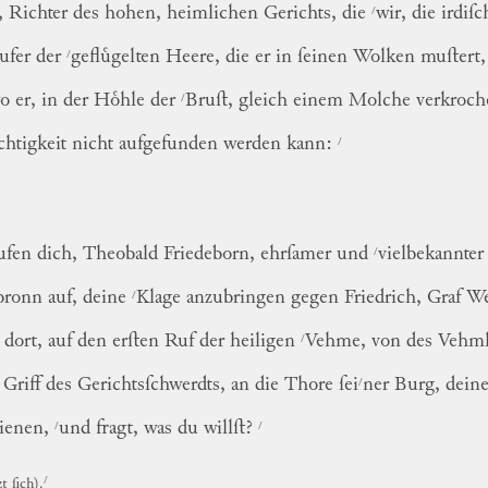
/
r, Richter des hohen, heimlichen Gerichts, die
wir, die irdi
/
ͤufer der
gefluͤgelten Heere, die er in ſeinen Wolken muſtert
/
o er, in der Hoͤhle der
Bruſt, gleich einem Molche verkro
/
chtigkeit nicht aufgefunden werden kann:
/
rufen dich, Theobald Friedeborn, ehrſamer und
vielbekannter
/
bronn auf, deine
Klage anzubringen gegen Friedrich, Graf 
/
dort, auf den erſten Ruf der heiligen
Vehme, von des Vehmh
/
Griff des Gerichtsſchwerdts, an die Thore
ſei
ner
Burg, deine
/
/
hienen,
und fragt, was du willſt?
/
zt ſich).