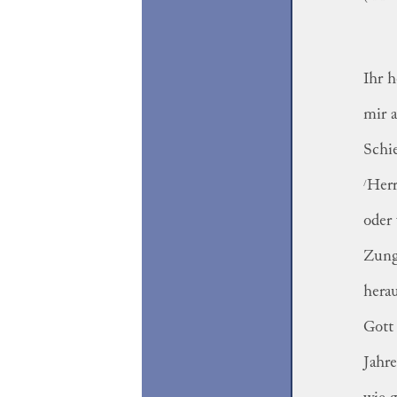
Ihr 
mir a
Schi
/
Herr
oder 
Zung
hera
Gott 
Jahre