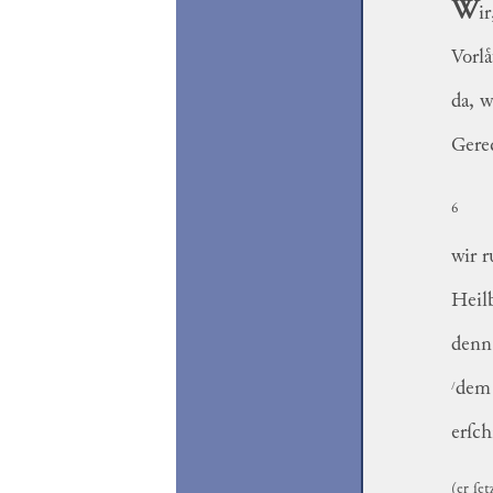
W
i
Vorla
da, w
Gere
6
wir 
Heil
denn 
/
dem 
erſc
(er ſet