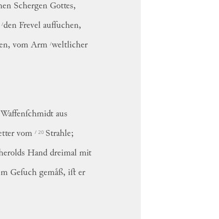
ſchen Schergen Gottes,
/
,
den Frevel aufſuchen,
/
chen, vom Arm
weltlicher
 Waffenſchmidt aus
/ 20
Wetter vom
Strahle;
erolds Hand dreimal mit
m Geſuch gemaͤß, iſt er