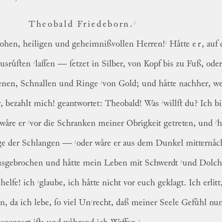
/
Theobald Friedeborn.
/
hohen, heiligen und geheimnißvollen Herren!
Haͤtte
er
, auf
/
usruͤſten
laſſen — ſetzet in Silber, von Kopf bis zu Fuß, ode
/
enen, Schnallen und Ringe
von Gold; und haͤtte nachher, w
/
, bezahlt mich! geantwortet: Theobald! Was
willſt du? Ich b
/
/
waͤre er
vor die Schranken meiner Obrigkeit getreten, und
h
/
e der Schlangen —
oder waͤre er aus dem Dunkel mitternaͤc
/
usgebrochen und haͤtte mein Leben mit Schwerdt
und Dolch,
/
helfe! ich
glaube, ich haͤtte nicht vor euch geklagt.
Ich erlit
/
n, da ich lebe, ſo viel
Un
recht,
daß meiner Seele Gefuͤhl nu
/