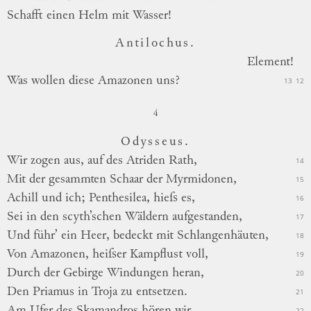
Schafft einen Helm mit Wasser!
Antilochus.
Element!
Was wollen diese Amazonen uns?
13
12
4
Odysseus.
Wir zogen aus, auf des Atriden Rath,
14
Mit der gesammten Schaar der
Myrmidonen,
15
Achill und ich; Penthesilea, hieſs es,
16
Sei in den scyth’schen Wäldern aufgestanden,
17
Und führ’ ein Heer, bedeckt mit Schlangenhäuten,
18
Von Amazonen, heiſser Kampflust voll,
19
Durch der Gebirge Windungen heran,
20
Den Priamus in Troja zu entsetzen.
21
Am Ufer des Skamandros hören wir,
22