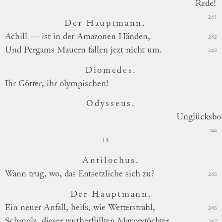
Rede!
241
Der Hauptmann.
Achill — ist in der Amazonen Händen,
242
Und Pergams Mauern fallen jezt nicht um.
243
Diomedes.
Ihr Götter, ihr olympischen!
Odysseus.
Unglücksbot
244
13
Antilochus.
Wann trug, wo, das Entsetzliche sich zu?
245
Der Hauptmann.
Ein neuer Anfall, heiſs, wie Wetterstrahl,
246
Schmolz, dieser wutherfüllten Mavorstöchter,
247