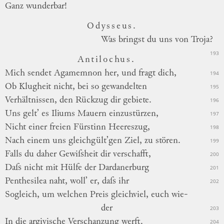
Ganz wunderbar!
Odysseus.
Was
bringst du uns von Troja?
193
Antilochus.
Mich sendet Agamemnon her, und fragt dich,
194
Ob Klugheit nicht, bei so gewandelten
195
Verhältnissen, den Rückzug dir gebiete.
196
Uns gelt’ es Iliums Mauern einzustürzen,
197
Nicht einer freien Fürstinn Heereszug,
198
Nach einem uns gleichgült’gen Ziel, zu stören.
199
Falls du daher Gewiſsheit dir verschafft,
200
Daſs nicht mit Hülfe der Dardanerburg
201
Penthesilea naht, woll’ er, daſs ihr
202
Sogleich, um welchen Preis gleichviel, euch
wie
-
der
203
In die argivische Verschanzung werft.
204