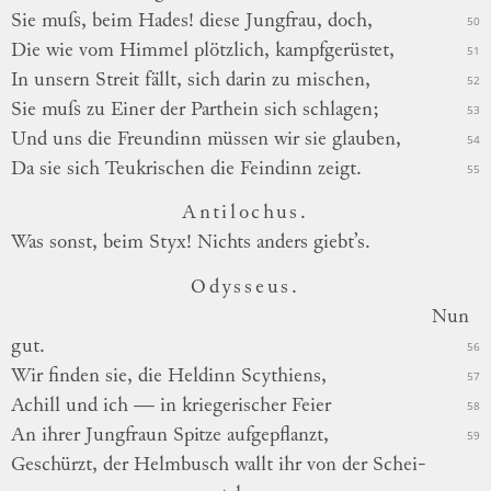
Sie muſs, beim Hades! diese Jungfrau, doch,
50
Die wie vom Himmel plötzlich, kampfgerüstet,
51
In unsern Streit fällt, sich darin zu mischen,
52
Sie muſs zu Einer der Parthein sich schlagen;
53
Und uns die Freundinn müssen wir sie glauben,
54
Da sie sich
Teukrischen
die Feindinn zeigt.
55
Antilochus.
Was sonst, beim Styx! Nichts anders giebt’s.
Odysseus.
Nun
gut.
56
Wir finden sie, die Heldinn Scythiens,
57
Achill und ich — in kriegerischer Feier
58
An ihrer Jungfraun Spitze aufgepflanzt,
59
Geschürzt, der Helmbusch wallt ihr von der
Schei
-