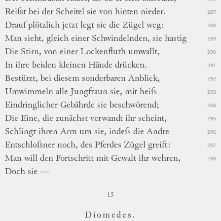
Reiſst bei der Scheitel sie von hinten nieder.
287
Drauf plötzlich jetzt legt sie die Zügel weg:
288
Man sieht, gleich einer Schwindelnden, sie hastig
289
Die Stirn, von einer Lockenfluth umwallt,
290
In ihre beiden kleinen Hände drücken.
291
Bestürzt, bei diesem sonderbaren Anblick,
292
Umwimmeln alle Jungfraun sie, mit heiſs
293
Eindringlicher Gebährde sie beschwörend;
294
Die Eine, die
zunächst
verwandt ihr scheint,
295
Schlingt ihren Arm um sie, indeſs die Andre
296
Entschloſsner noch, des Pferdes Zügel greift:
297
Man will den Fortschritt mit Gewalt ihr wehren,
298
Doch sie —
15
Diomedes.