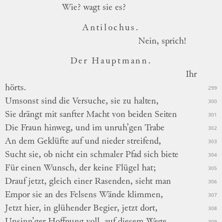
Wie?
wagt sie es?
Antilochus.
Nein,
sprich!
Der Hauptmann.
Ihr
hörts.
299
Umsonst sind die Versuche, sie zu halten,
300
Sie drängt mit sanfter Macht von beiden Seiten
301
Die Fraun hinweg, und im unruh’gen Trabe
302
An dem Geklüfte auf und nieder streifend,
303
Sucht sie, ob nicht ein schmaler Pfad sich biete
304
Für einen Wunsch, der keine Flügel hat;
305
Drauf jetzt, gleich einer Rasenden, sieht man
306
Empor sie an des Felsens Wände klimmen,
307
Jetzt hier, in glühender Begier, jetzt dort,
308
Unsinn’ger Hoffnung voll, auf diesem Wege
309