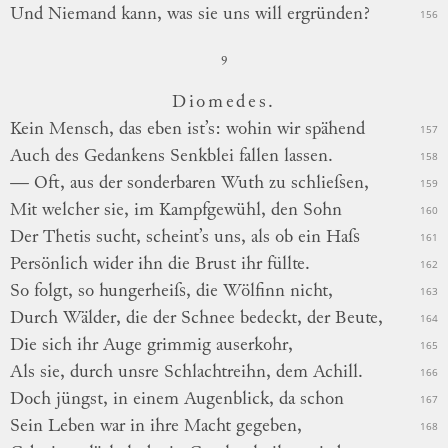
Und Niemand kann, was sie uns
will
ergründen?
156
9
Diomedes.
Kein Mensch, das eben ist’s: wohin wir spähend
157
Auch des Gedankens Senkblei fallen lassen.
158
— Oft, aus der sonderbaren Wuth zu schlieſsen,
159
Mit welcher sie, im Kampfgewühl, den Sohn
160
Der Thetis sucht, scheint’s uns, als ob ein Haſs
161
Persönlich wider ihn die Brust ihr füllte.
162
So folgt, so hungerheiſs, die Wölfinn nicht,
163
Durch Wälder, die der Schnee bedeckt, der Beute,
164
Die sich ihr Auge grimmig auserkohr,
165
Als sie, durch unsre Schlachtreihn, dem Achill.
166
Doch jüngst, in einem Augenblick, da schon
167
Sein Leben war in ihre Macht gegeben,
168