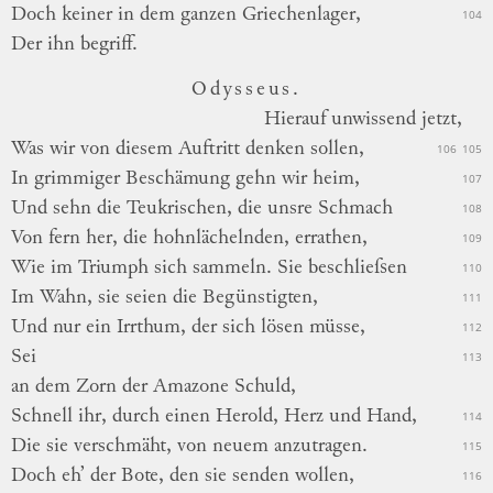
Doch keiner in dem ganzen Griechenlager,
104
Der ihn begriff.
Odysseus.
Hierauf
unwissend jetzt,
Was wir von diesem Auftritt denken sollen,
106
105
In grimmiger Beschämung gehn wir heim,
107
Und sehn die Teukrischen, die unsre Schmach
108
Von fern her, die hohnlächelnden, errathen,
109
Wie im Triumph sich sammeln. Sie beschlieſsen
110
Im Wahn, sie seien die Begünstigten,
111
Und nur ein Irrthum, der sich lösen müsse,
112
Sei
113
an dem Zorn der Amazone Schuld,
Schnell ihr, durch einen Herold, Herz und Hand,
114
Die sie verschmäht, von neuem anzutragen.
115
Doch eh’ der Bote, den sie senden wollen,
116