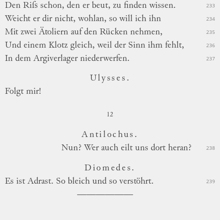
Den Riſs schon, den er beut, zu finden wissen.
233
Weicht er dir nicht, wohlan, so will ich ihn
234
Mit zwei Ätoliern auf den Rücken nehmen,
235
Und einem Klotz gleich, weil der Sinn ihm fehlt,
236
In dem Argiverlager niederwerfen.
237
Ulysses.
Folgt mir!
12
Antilochus.
Nun?
Wer auch eilt uns dort heran?
238
Diomedes.
Es ist Adrast. So bleich und so verstöhrt.
239