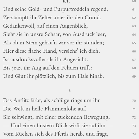
tel,
60
Und seine Gold- und Purpurtroddeln regend,
61
Zerstampft ihr Zelter unter ihr den Grund.
62
Gedankenvoll, auf einen Augenblick,
63
Sieht sie in unsre Schaar, von Ausdruck leer,
64
Als ob in Stein gehau’n wir vor ihr stünden;
65
Hier diese flache Hand, versichr’ ich dich,
66
Ist ausdrucksvoller als ihr Angesicht:
67
Bis jetzt ihr Aug auf den Peliden trifft:
68
Und Glut ihr plötzlich, bis zum Hals hinab,
69
6
Das Antlitz färbt, als schlüge rings um ihr
70
Die Welt in helle Flammenlohe auf.
71
Sie schwingt, mit einer zuckenden Bewegung,
72
— Und einen finstern Blick wirft sie auf ihn —
73
Vom Rücken sich des Pferds herab, und fragt,
74