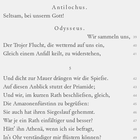
Antilochus.
Seltsam, bei unserm Gott!
Odysseus.
Wir
sammeln uns,
39
Der Trojer Flucht, die wetternd auf uns ein,
40
Gleich einem Anfall keilt, zu widerstehen,
41
5
Und dicht zur Mauer drängen wir die Spieſse.
42
Auf
diesen Anblick stutzt der Priamide;
43
Und wir, im kurzen Rath beschlieſsen, gleich,
44
Die Amazonenfürstinn zu begrüſsen:
45
Sie auch hat ihren Siegeslauf gehemmt.
46
War je ein Rath einfältiger und besser?
47
Hätt’ ihn Athenä, wenn ich sie befragt,
48
In’s Ohr verständiger mir flüstern können?
49