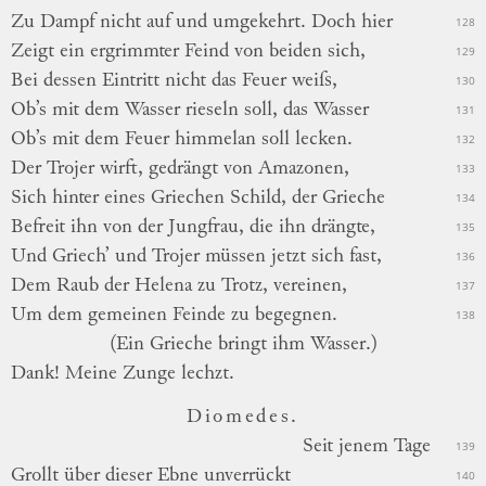
Zu Dampf nicht auf und umgekehrt. Doch hier
128
Zeigt ein ergrimmter Feind von beiden sich,
129
Bei dessen Eintritt nicht das Feuer weiſs,
130
Ob’s mit dem Wasser rieseln soll, das Wasser
131
Ob’s mit dem Feuer himmelan soll lecken.
132
Der Trojer wirft, gedrängt von Amazonen,
133
Sich hinter eines Griechen Schild, der Grieche
134
Befreit ihn von der Jungfrau, die ihn drängte,
135
Und Griech’ und Trojer müssen jetzt sich fast,
136
Dem Raub der Helena zu Trotz, vereinen,
137
Um dem gemeinen Feinde zu begegnen.
138
(Ein Grieche bringt ihm Wasser.)
Dank! Meine Zunge lechzt.
Diomedes.
Seit
jenem Tage
139
Grollt über dieser Ebne unverrückt
140