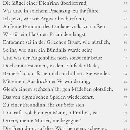
Die Zügel einer Dien’rinn überliefernd,
75
Was uns, in solchem Prachtzug, zu ihr führe.
76
Ich jetzt, wie wir Argiver hoch erfreut,
77
Auf eine Feindinn des Dardanervolks zu stoſsen;
78
Was für ein Haſs den Priamiden längst
79
Entbrannt sei in der Griechen Brust, wie nützlich,
80
So ihr, wie uns, ein Bündniſs würde sein;
81
Und was der Augenblick noch sonst mir beut:
82
Doch mit Erstaunen, in dem Fluſs der Rede,
83
Bemerk’ ich, daſs sie mich nicht hört. Sie wendet,
84
Mit einem Ausdruck der Verwunderung,
85
Gleich einem sechzehnjähr’gen Mädchen plötzlich,
86
Das von olymp’schen Spielen wiederkehrt,
87
Zu einer Freundinn, ihr zur Seite sich,
88
Und ruft: solch einem Mann, o Prothoe, ist
89
Otrere, meine Mutter, nie begegnet!
90
Die Freundinn, auf dies Wort betreten, schweigt,
91