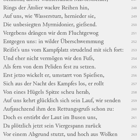
Rings der Ätolier wackre Reihen hin,
248
Auf
uns, wie Wassersturz, hernieder sie,
249
Die unbesiegten Myrmidonier, gieſsend.
250
Vergebens drängen wir dem Fluchtgewog
251
Entgegen uns: in wilder Überschwemmung
252
Reiſst’s uns vom Kampfplatz strudelnd mit sich fort:
253
Und eher nicht vermögen wir
den
Fuſs,
254
Als fern von
dem
Peliden fest zu setzen.
255
Erst jetzo wickelt er, umstarrt von Spieſsen,
256
Sich aus der Nacht des Kampfes los, er rollt
257
Von eines Hügels Spitze scheu herab,
258
Auf uns kehrt glücklich sich
sein
Lauf, wir senden
259
Aufjauchzend ihm den Rettungsgruſs schon zu:
260
Doch es erstirbt der Laut im Busen uns,
261
Da plötzlich jetzt sein Viergespann zurück
262
Vor einem Abgrund stutzt, und hoch aus Wolken
263