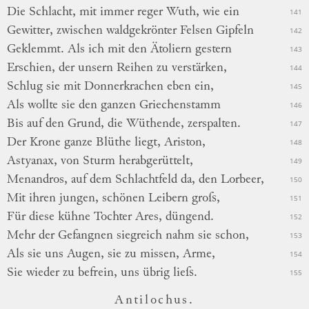
Die Schlacht, mit immer reger Wuth, wie ein
141
Gewitter, zwischen waldgekrönter Felsen Gipfeln
142
Geklemmt. Als ich mit den Ätoliern gestern
143
Erschien, der unsern Reihen zu verstärken,
144
Schlug sie mit Donnerkrachen eben ein,
145
Als wollte sie den ganzen Griechenstamm
146
Bis auf den Grund, die Wüthende, zerspalten.
147
Der Krone ganze Blüthe liegt, Ariston,
148
Astyanax, von Sturm herabgerüttelt,
149
Menandros, auf dem Schlachtfeld da, den Lorbeer,
150
Mit ihren jungen, schönen Leibern groſs,
151
Für diese kühne Tochter Ares, düngend.
152
Mehr der Gefangnen siegreich nahm sie schon,
153
Als sie uns Augen, sie zu missen, Arme,
154
Sie wieder zu befrein, uns übrig lieſs.
155
Antilochus.