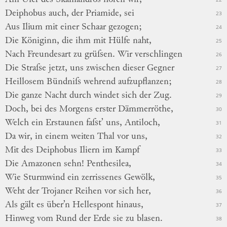
Deiphobus auch, der Priamide, sei
23
Aus Ilium mit einer Schaar gezogen;
24
Die Königinn, die ihm mit Hülfe naht,
25
Nach Freundesart zu grüſsen. Wir verschlingen
26
Die Straſse jetzt, uns zwischen dieser Gegner
27
Heillosem Bündniſs wehrend aufzupflanzen;
28
Die ganze Nacht durch windet sich der Zug.
29
Doch, bei des Morgens erster Dämmerröthe,
30
Welch ein Erstaunen faſst’ uns, Antiloch,
31
Da wir, in einem weiten Thal vor uns,
32
Mit des Deiphobus Iliern im Kampf
33
Die Amazonen sehn! Penthesilea,
34
Wie Sturmwind ein zerrissenes Gewölk,
35
Weht der Trojaner Reihen vor sich her,
36
Als gält es über’n Hellespont hinaus,
37
Hinweg vom Rund der Erde sie zu blasen.
38