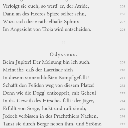
Verfolgt sie euch, so werd’ er, der Atride,
205
Dann an des Heeres Spitze selber sehn,
206
Wozu sich diese räthselhafte Sphinx
207
Im Angesicht von Troja wird entscheiden.
208
11
Odysseus.
Beim Jupiter! Der Meinung bin ich auch.
209
Meint ihr, daſs der Laertiade sich
210
In diesem sinnentblöſsten Kampf gefällt?
211
Schafft den Peliden weg von diesem Platze!
212
Denn wie die Dogg’ entkoppelt, mit Geheul
213
In das Geweih des Hirsches fällt: der Jäger,
214
Erfüllt von Sorge, lockt und ruft sie ab;
215
Jedoch verbissen in des Prachtthiers Nacken,
216
Tanzt sie durch Berge neben ihm, und Ströme,
217