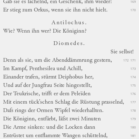
Gab sie es lächelnd, ein Geschenk, ihm wieder:
169
Er stieg zum Orkus, wenn sie ihn nicht hielt.
170
Antilochus.
Wie? Wenn ihn wer? Die Königinn?
Diomedes.
Sie
selbst!
Denn als sie, um die Abenddämmrung gestern,
172
171
Im Kampf, Penthesilea und Achill,
173
Einander trafen, stürmt Deiphobus her,
174
Und auf der Jungfrau Seite hingestellt,
175
Der Teukrische, trifft er dem Peleïden
176
Mit einem tück’schen Schlag die Rüstung prasselnd,
177
Daſs rings der Ormen Wipfel wiederhallten.
178
Die Königinn, entfärbt, läſst zwei Minuten
179
Die Arme sinken: und die Locken dann
180
Entrüstet um entflammte Wangen schüttelnd,
181