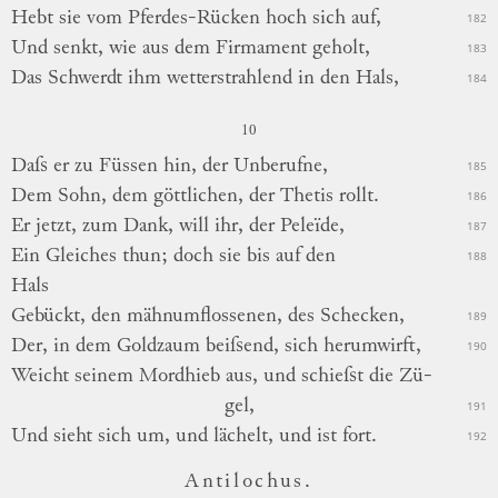
Hebt sie vom Pferdes-Rücken hoch sich auf,
182
Und senkt, wie aus dem Firmament geholt,
183
Das Schwerdt ihm wetterstrahlend in den Hals,
184
10
Daſs er zu Füssen hin, der Unberufne,
185
Dem Sohn, dem göttlichen, der Thetis rollt.
186
Er jetzt, zum Dank, will ihr, der Peleïde,
187
Ein Gleiches thun; doch sie bis auf
den
188
Hals
Gebückt, den mähnumflossenen, des Schecken,
189
Der, in dem Goldzaum beiſsend, sich herumwirft,
190
Weicht seinem Mordhieb aus, und schieſst die
Zü
-
gel,
191
Und sieht sich um, und lächelt, und ist fort.
192
Antilochus.