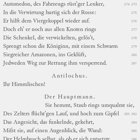
Automedon, des Fahrzeugs rüst’ger Lenker,
274
273
In die Verwirrung hurtig sich der Rosse:
275
Er hilft dem Viergekoppel wieder auf.
276
Doch eh’ er noch aus allen Knoten rings
277
Die Schenkel, die verwickelten, gelös’t,
278
Sprengt schon die Königinn, mit einem Schwarm
279
Siegreicher Amazonen, ins Geklüft,
280
Jedweden Weg zur Rettung ihm versperrend.
281
Antilochus.
Ihr Himmlischen!
Der Hauptmann.
Sie
hemmt, Staub rings umqualmt sie,
Des Zelters flücht’gen Lauf, und hoch zum Gipfel
283
282
Das Angesicht, das funkelnde, gekehrt,
284
Miſst sie,
auf
einen Augenblick, die Wand:
285
Der Helmbusch selbst, als ob er sich entsetzte,
286