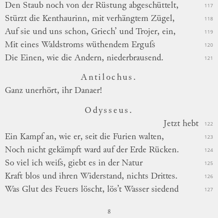
Den Staub noch von der Rüstung abgeschüttelt,
117
Stürzt die Kenthaurinn, mit verhängtem Zügel,
118
Auf sie und uns schon, Griech’ und Trojer, ein,
119
Mit eines Waldstroms wüthendem Erguſs
120
Die Einen, wie die Andern, niederbrausend.
121
Antilochus.
Ganz unerhört, ihr Danaer!
Odysseus.
Jetzt
hebt
122
Ein Kampf an, wie er, seit die Furien walten,
123
Noch nicht gekämpft ward auf der Erde Rücken.
124
So viel ich weiſs, giebt es in der Natur
125
Kraft blos und ihren Widerstand, nichts Drittes.
126
Was Glut des Feuers löscht, lös’t Wasser siedend
127
8