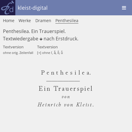
kleist-digital
Home
Werke
Dramen
Penthesilea
Penthesilea. Ein Trauerspiel.
Textwiedergabe
nach
Erstdruck
.
Textversion
Textversion
ohne orig. Zeilenfall
[+] ohne ſ, aͤ, oͤ, uͤ
Penthesile
a.
Ein Trauerspiel
von
Heinrich von Kleist.