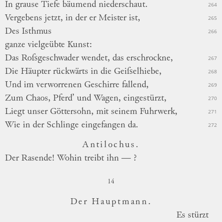
In grause Tiefe bäumend niederschaut.
264
Vergebens jetzt, in der er Meister ist,
265
Des
Isthmus
266
ganze vielgeübte Kunst:
Das
Roſsgeschwader wendet, das erschrockne,
267
Die Häupter rückwärts in die Geiſselhiebe,
268
Und im verworrenen Geschirre fallend,
269
Zum Chaos, Pferd’ und Wagen, eingestürzt,
270
Liegt unser Göttersohn, mit seinem Fuhrwerk,
271
Wie in der Schlinge eingefangen da.
272
Antilochus.
Der Rasende! Wohin treibt ihn — ?
14
Der Hauptmann.
Es
stürzt