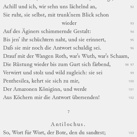
Achill und ich, wir sehn uns lächelnd an,
92
Sie ruht, sie selbst, mit trunk’nem Blick schon
wieder
93
Auf des Äginers schimmernde Gestalt:
94
Bis jen’ ihr schüchtern naht, und sie erinnert,
95
Daſs sie mir noch die Antwort schuldig sei.
96
Drauf mit
der Wangen Roth, war’s Wuth, war’s Schaam,
Die Rüstung wieder bis zum Gurt sich färbend,
98
97
Verwirrt und stolz und wild zugleich: sie sei
99
Penthesilea, kehrt sie sich zu mir,
100
Der Amazonen Königinn, und werde
101
Aus Köchern mir die Antwort übersenden!
102
7
Antilochus.
So, Wort für Wort, der Bote, den du sandtest;
103