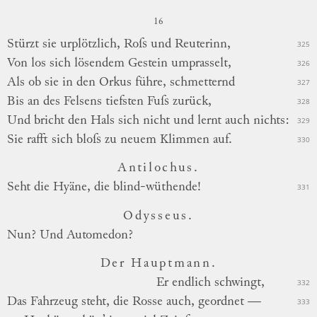
16
Stürzt sie
urplötzlich,
Roſs und Reuterinn,
325
Von los sich lösendem Gestein umprasselt,
326
Als ob sie in den Orkus führe, schmetternd
327
Bis an des Felsens tiefsten Fuſs zurück,
328
Und bricht den Hals sich nicht und lernt auch nichts:
329
Sie rafft sich bloſs zu neuem Klimmen auf.
330
Antilochus.
Seht die Hyäne, die blind-wüthende!
331
Odysseus.
Nun? Und Automedon?
Der Hauptmann.
Er
endlich schwingt,
332
Das Fahrzeug steht, die Rosse auch, geordnet —
333