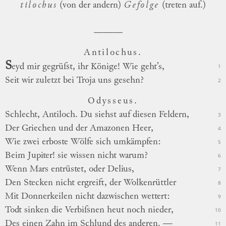
tilochus
(von der andern)
Gefolge
(treten auf.)
Antilochus.
S
eyd
mir gegrüſst, ihr Könige! Wie geht’s,
1
Seit
wir zuletzt bei Troja uns gesehn?
2
Odysseus.
Schlecht, Antiloch. Du siehst auf diesen Feldern,
3
Der Griechen und der Amazonen Heer,
4
Wie zwei erboste Wölfe sich umkämpfen:
5
Beim Jupiter! sie wissen nicht warum?
6
Wenn Mars entrüstet, oder Delius,
7
Den Stecken nicht ergreift, der Wolkenrüttler
8
Mit Donnerkeilen nicht dazwischen wettert:
9
Todt sinken die Verbiſsnen heut noch nieder,
10
Des einen Zahn im Schlund des anderen. —
11