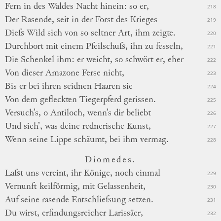
Fern in des Waldes Nacht hinein: so er,
218
Der Rasende, seit
in
der Forst des Krieges
219
Dieſs Wild sich von so seltner Art, ihm zeigte.
220
Durchbort mit einem Pfeilschuſs, ihn zu fesseln,
221
Die Schenkel ihm: er weicht, so schwört er, eher
222
Von dieser Amazone Ferse nicht,
223
Bis er bei ihren seidnen Haaren sie
224
Von dem gefleckten Tiegerpferd gerissen.
225
Versuch’s, o Antiloch, wenn’s dir beliebt
226
Und sieh’, was deine rednerische Kunst,
227
Wenn seine Lippe schäumt, bei ihm vermag.
228
Diomedes.
Laſst uns vereint, ihr Könige, noch einmal
229
Vernunft keilförmig, mit Gelassenheit,
230
Auf seine rasende Entschlieſsung setzen.
231
Du wirst, erfindungsreicher Larissäer,
232