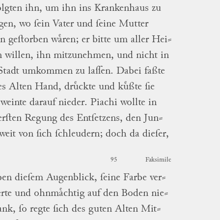
olgten ihn, um ihn ins Krankenhaus zu
gen, wo ſein
Vater
und ſeine
Mutter
n geſtorben waͤren; er bitte um aller
Hei
⸗
n
willen, ihn mitzunehmen, und nicht in
Stadt
umkommen zu laſſen.
Dabei faßte
es
Alten
Hand, druͤckte und kuͤßte ſie
weinte darauf nieder.
Piachi
wollte in
erſten Regung des Entſetzens, den
Jun
⸗
weit von ſich ſchleudern; doch da dieſer,
95
Faksimile
ben dieſem Augenblick, ſeine Farbe
ver
⸗
erte
und ohnmaͤchtig auf den Boden
nie
⸗
ank
, ſo regte ſich des guten
Alten
Mit
⸗