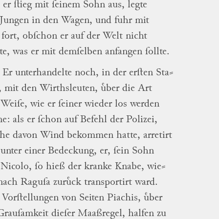
: er ſtieg mit ſeinem
Sohn
aus, legte
Jungen
in den Wagen, und fuhr mit
fort, obſchon er auf der Welt nicht
e, was er mit demſelben anfangen ſollte.
Er unterhandelte noch, in der erſten
Sta
⸗
, mit den
Wirthsleuten
, uͤber die Art
Weiſe, wie er ſeiner wieder los werden
ne: als er ſchon auf Befehl der Polizei,
he davon Wind bekommen hatte, arretirt
unter einer Bedeckung,
er
, ſein
Sohn
d
Nicolo
, ſo hieß der kranke
Knabe
,
wie
⸗
nach
Raguſa
zuruͤck transportirt ward.
 Vorſtellungen von Seiten
Piachis
, uͤber
Grauſamkeit dieſer Maaßregel, halfen zu