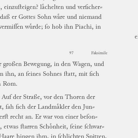
e, einzuſteigen? laͤchelten und
verſicher
⸗
 daß er Gottes Sohn waͤre und niemand
vermiſſen wuͤrde; ſo hob ihn
Piachi
, in
e
97
Faksimile
r großen Bewegung, in den Wagen, und
 ihn, an ſeines Sohnes ſtatt, mit ſich
h
Rom
.
Auf der Straße, vor den Thoren der
t
, ſah ſich der
Landmaͤkler
den
Jun
⸗
erſt recht an.
Er war von einer
beſon
⸗
, etwas ſtarren Schoͤnheit, ſeine
ſchwar
⸗
aare hingen ihm, in ſchlichten Spitzen,