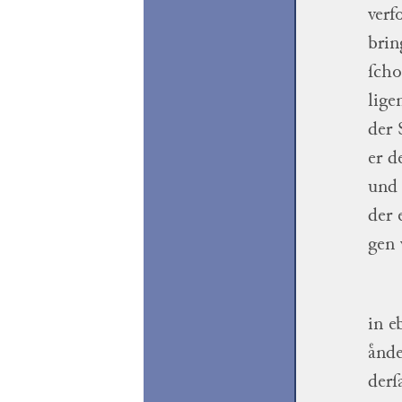
verf
brin
ſcho
lige
der
er d
und 
der 
gen
in e
aͤnd
derſ