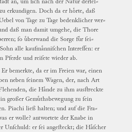
tadt an, um ſich nach der Natur
derſel
⸗
zu erkundigen.
Doch da er hoͤrte, daß
Uebel von Tage zu Tage bedenklicher
wer
⸗
 und daß man damit umgehe, die Thore
perren; ſo uͤberwand die Sorge fuͤr
ſei
⸗
Sohn
alle kaufmaͤnniſchen Intereſſen: er
 Pferde und reiſete wieder ab.
Er bemerkte, da er im Freien war, einen
ben
neben ſeinem Wagen, der, nach Art
Flehenden, die Haͤnde zu ihm ausſtreckte
in großer Gemuͤthsbewegung zu ſein
en.
Piachi
ließ halten; und auf die
Fra
⸗
was er wolle? antwortete der
Knabe
in
er Unſchuld: er ſei angeſteckt; die Haͤſcher