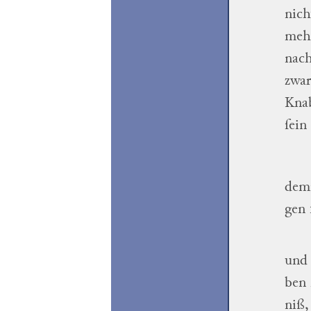
nich
meh
nach
zwa
Knab
ſein
demſ
gen
un
ben
ni
ß,