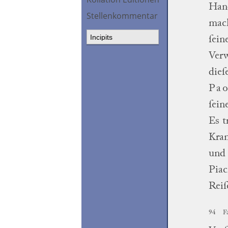
Hand
Stellenkommentar
mac
ſein
Ver
dieſ
Pa
ſein
Es t
Kran
und 
Piac
Reiſ
94
F