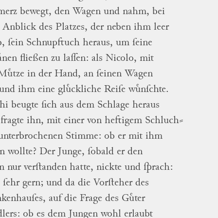
merz bewegt, den Wagen und nahm, bei
Anblick des Platzes, der neben ihm leer
b, ſein Schnupftuch heraus, um ſeine
ͤnen fließen zu laſſen: als
Nicolo
, mit
Muͤtze in der Hand, an ſeinen Wagen
 und ihm eine gluͤckliche Reiſe wuͤnſchte.
hi
beugte ſich aus dem Schlage heraus
fragte ihn, mit einer von heftigem
Schluch
⸗
nterbrochenen Stimme: ob er mit ihm
en wollte?
Der
Junge
, ſobald er den
n
nur verſtanden hatte, nickte und ſprach:
! ſehr gern; und da die
Vorſteher des
nkenhauſes
, auf die Frage des
Guͤter
dlers
: ob es dem
Jungen
wohl erlaubt