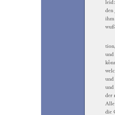
leid
den
ihm 
wußt
tion
und 
koͤn
welc
und 
un
der
Alle
die 