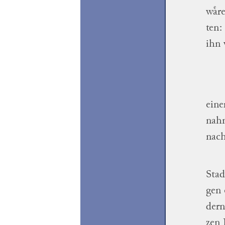
waͤr
ten
:
ihn 
eine
nahm
nac
Stad
gen
dern
zen
H