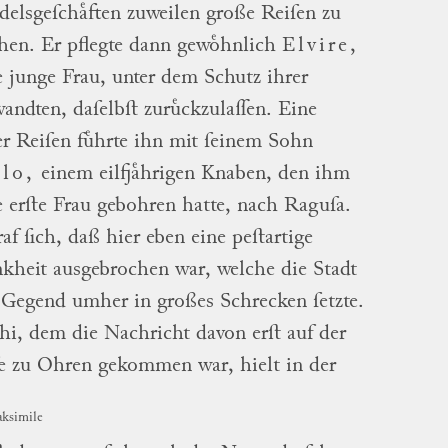
elsgeſchaͤften zuweilen große Reiſen zu
hen.
Er pflegte dann gewoͤhnlich
Elvire
,
e junge Frau, unter dem Schutz ihrer
wandten
, daſelbſt zuruͤckzulaſſen.
Eine
er Reiſen fuͤhrte
ihn
mit ſeinem Sohn
olo
,
einem eilfjaͤhrigen Knaben, den ihm
e erſte Frau gebohren hatte, nach
Raguſa
.
raf ſich, daß hier eben eine peſtartige
kheit ausgebrochen war, welche die
Stadt
Gegend umher in großes Schrecken ſetzte.
hi
, dem die Nachricht davon erſt auf der
e zu Ohren gekommen war, hielt in der
aksimile