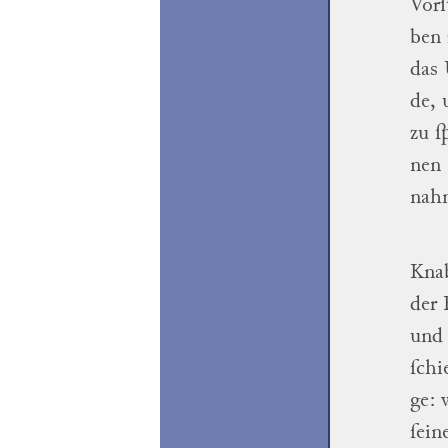
Vorſ
ben
das 
de
,
zu ſ
nen
nahm
Kna
der 
und 
ſchi
ge
: 
ſein