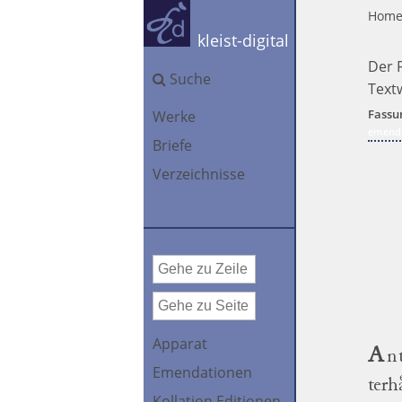
Hom
kleist-digital
Der F
Suche
Text
Fassu
Werke
emendi
Briefe
Verzeichnisse
Apparat
A
n
Emendationen
terh
Kollation Editionen