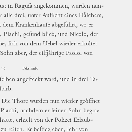
ts; in
Raguſa
angekommen, wurden
nun
⸗
r
alle drei, unter Aufſicht eines Haͤſchers,
 dem Krankenhauſe abgefuͤhrt, wo er
r,
Piachi
, geſund blieb, und
Nicolo
, der
e, ſich von dem Uebel wieder erholte:
 Sohn aber, der eilfjaͤhrige
Paolo
, von
96
Faksimile
elben angeſteckt ward, und in drei
Ta
⸗
ſtarb.
Die Thore wurden nun wieder geoͤffnet
d
Piachi
, nachdem er ſeinen
Sohn
begra
⸗
hatte, erhielt von der
Polizei
Erlaub
⸗
 zu reiſen.
Er beſtieg eben, ſehr von