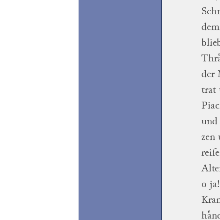
Sch
dem 
blie
Thra
der 
trat
Piac
und 
zen
u
reiſ
Alte
o ja
Kra
haͤn