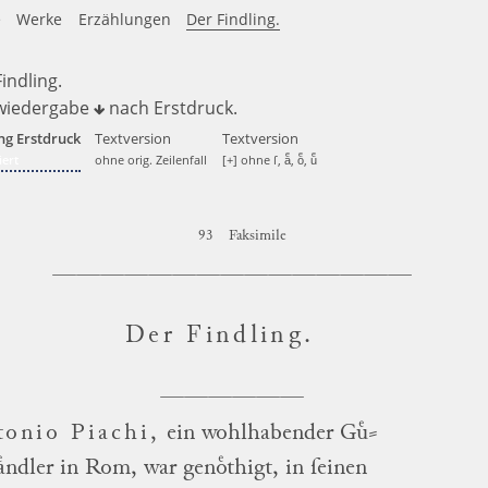
e
Werke
Erzählungen
Der Findling.
indling.
wiedergabe
nach
Erstdruck
.
ng Erstdruck
Textversion
Textversion
ert
ohne orig. Zeilenfall
[+] ohne ſ, aͤ, oͤ, uͤ
93
Faksimile
Der Findling
.
tonio Piachi
,
ein wohlhabender
Guͤ
⸗
aͤndler
in
Rom
, war genoͤthigt, in ſeinen