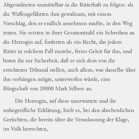
Abgeordneten unmittelbar in die
Ritterhaft zu folgen: als
die
Waffengefähr
ten
ihm gewaltsam, mit einem
Vorschlag, den
er endlich annehmen mußte, in den Weg
tra
ten
.
Sie setzten in ihrer Gesammtzahl ein
Schreiben an
die Herzogin auf, forderten
als ein Recht, das jedem
Ritter in solchem
Fall zustehe, freies Geleit für ihn, und
boten
ihr zur Sicherheit, daß er sich dem von ihr
errichteten Tribunal stellen, auch allem, was
dasselbe über
ihn verhängen mögte,
unterwer
fen
würde, eine
Bürgschaft von 20000 Mark
Silbers an.
Die Herzogin, auf diese unerwartete und
ihr
unbegreifliche Erklärung, hielt es, bei den
abscheulichen
Gerüchten, die bereits über die
Veranlassung der Klage,
im Volk herrschten,