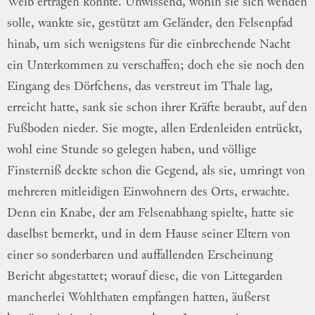
Weib ertragen konnte. Unwissend, wohin
sie sich wenden
solle, wankte sie, gestützt am
Geländer, den Felsenpfad
hinab, um sich
we
nigstens
für die einbrechende Nacht
ein
Un
terkommen
zu verschaffen; doch ehe sie noch
den
Eingang des Dörfchens, das verstreut
im Thale lag,
erreicht hatte, sank sie schon
ihrer Kräfte beraubt, auf den
Fußboden
nie
der
.
Sie mogte, allen Erdenleiden entrückt,
wohl eine Stunde so gelegen haben, und
völlige
Finsterniß deckte schon die Gegend,
als sie, umringt von
mehreren mitleidigen
Ein
wohnern
des Orts, erwachte.
Denn ein
Kna
be
, der am Felsenabhang spielte, hatte sie
da
selbst
bemerkt, und in dem Hause seiner
El
tern
von
einer so sonderbaren und
auffallen
den
Erscheinung
Bericht abgestattet; worauf
diese, die von Littegarden
mancherlei
Wohl
thaten
empfangen hatten, äußerst