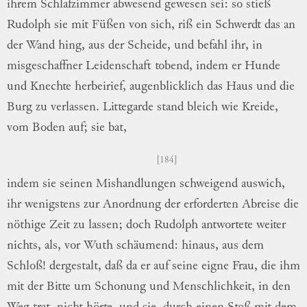
ihrem Schlafzimmer
abwesend gewesen sei: so stieß
Rudolph sie
mit Füßen von sich, riß ein Schwerdt
das an
der Wand hing, aus der
Schei
de
, und befahl ihr, in
misgeschaffner
Lei
denschaft
tobend, indem er Hunde
und
Knechte herbeirief, augenblicklich das Haus
und die
Burg zu verlassen.
Littegarde stand
bleich wie Kreide,
vom Boden auf; sie bat,
184
indem sie seinen Mishandlungen schweigend
auswich,
ihr wenigstens zur Anordnung der
erforderten Abreise die
nöthige Zeit zu lassen;
doch Rudolph antwortete weiter
nichts, als,
vor Wuth schäumend: hinaus, aus dem
Schloß! dergestalt, daß da er auf seine eigne
Frau, die ihm
mit der Bitte um Schonung
und Menschlichkeit, in den