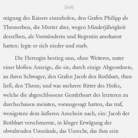
165
migung
des Kaisers einzuholen, den Grafen
Philipp als
Thronerben, die Mutter aber,
wegen Minderjährigkeit
desselben, als
Vor
münderin
und Regentin anerkannt
hatten:
legte er sich nieder und starb.
Die Herzogin bestieg nun, ohne Weiteres,
unter
einer bloßen Anzeige, die sie, durch
ei
nige
Abgeordnete,
an ihren Schwager, den
Grafen Jacob den Rothbart, thun
ließ, den
Thron; und was mehrere Ritter des Hofes,
welche die abgeschlossene Gemüthsart des
letz
teren
zu
durchschauen meinten, vorausgesagt
hatten, das traf,
wenigstens dem äußeren
Anschein nach, ein: Jacob der
Rothbart
ver
schmerzte
,
in kluger Erwägung der
obwaltenden Umstände,
das Unrecht, das ihm sein