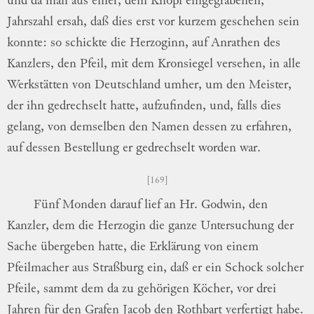
und da man aus einer,
dem Knopf eingegrabenen,
Jahrszahl ersah,
daß dies erst vor kurzem geschehen sein
konn
te
: so schickte die Herzoginn, auf Anrathen
des
Kanzlers, den Pfeil, mit dem Kronsiegel
versehen, in alle
Werkstätten von Deutschland
umher, um den Meister,
der ihn gedrechselt
hatte, aufzufinden, und, falls dies
gelang,
von demselben den Namen dessen zu
erfah
ren
,
auf dessen Bestellung er gedrechselt
wor
den
war.
169
Fünf Monden darauf lief an Hr.
God
win
, den
Kanzler, dem die Herzogin die ganze
Untersuchung der
Sache übergeben hatte, die
Erklärung von einem
Pfeilmacher aus
Straß
burg
ein, daß er ein Schock solcher
Pfeile,
sammt dem da zu gehörigen Köcher, vor drei
Jahren für den Grafen Jacob den Rothbart
verfertigt habe.