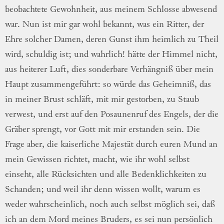
beobachtete
Ge
wohnheit
, aus meinem Schlosse abwesend
war.
Nun ist mir gar wohl bekannt, was ein
Rit
ter
, der
Ehre solcher Damen, deren Gunst ihm
heimlich zu Theil
wird, schuldig ist; und
wahr
lich
! hätte der Himmel nicht,
aus heiterer
Luft, dies sonderbare Verhängniß über mein
Haupt zusammengeführt: so würde das
Ge
heimni
ß, das
in meiner Brust schläft, mit mir
gestorben, zu Staub
verwest, und erst auf
den Posaunenruf des Engels, der die
Gräber
sprengt, vor Gott mit mir erstanden sein.
Die
Frage aber, die kaiserliche Majestät durch
euren Mund an
mein Gewissen richtet, macht,
wie ihr wohl selbst
einseht, alle Rücksichten
und alle Bedenklichkeiten zu
Schanden; und
weil ihr denn wissen wollt, warum es
weder
wahrscheinlich, noch auch selbst möglich sei,
daß
ich an dem Mord meines Bruders, es
sei nun persönlich