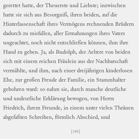
gerettet hatte, der Theuerste und
Lieb
ste
; inzwischen
hatte sie sich aus Besorgniß,
ihren beiden, auf die
Hinterlassenschaft ihres
Vermögens rechnenden Brüdern
dadurch zu
misfallen, aller Ermahnungen ihres Vaters
ungeachtet, noch nicht entschließen können,
ihm ihre
Hand zu geben.
Ja, als Rudolph,
der Aeltere von beiden
sich mit einem reichen
Fräulein aus der Nachbarschaft
vermählte,
und ihm, nach einer dreijährigen kinderlosen
Ehe, zur großen Freude der Familie, ein
Stammhalter
gebohren ward: so nahm sie,
durch manche deutliche
und undeutliche
Erklä
rung
bewogen, von Herrn
Friedrich, ihrem
Freunde, in einem unter vielen Thränen
ab
gefaßten
Schreiben, förmlich Abschied, und
180