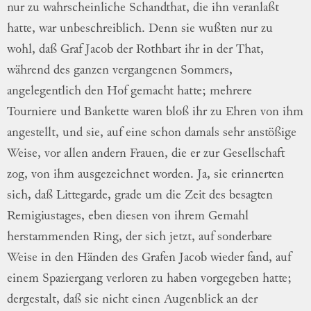
nur zu
wahrscheinliche Schandthat, die ihn
veran
laßt
hatte, war unbeschreiblich.
Denn sie
wußten nur zu
wohl, daß Graf Jacob der
Rothbart ihr in der That,
während des
gan
zen
vergangenen Sommers,
angelegentlich den
Hof gemacht hatte; mehrere
Tourniere und
Bankette waren bloß ihr zu Ehren von
ihm
angestellt, und sie, auf eine schon damals
sehr anstößige
Weise, vor allen andern
Frau
en
, die er zur Gesellschaft
zog, von ihm
aus
gezeichnet
worden.
Ja, sie erinnerten
sich,
daß Littegarde, grade um die Zeit des
besag
ten
Remigiustages, eben diesen von ihrem
Gemahl
herstammenden Ring, der sich jetzt,
auf sonderbare
Weise in den Händen des
Grafen Jacob wieder fand, auf
einem
Spa
ziergang
verloren zu haben vorgegeben hatte;
dergestalt, daß sie nicht einen Augenblick an
der