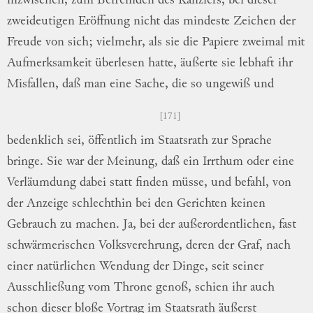
inzwischen,
zum Befremden des Kanzlers, bei dieser
zwei
deutigen
Eröffnung nicht das mindeste Zeichen
der
Freude von sich; vielmehr, als sie die
Papiere zweimal mit
Aufmerksamkeit
überle
sen
hatte, äußerte sie lebhaft ihr
Misfallen,
daß man eine Sache, die so ungewiß und
171
bedenklich sei, öffentlich im Staatsrath zur
Sprache
bringe.
Sie war der Meinung,
daß ein Irrthum oder eine
Verläumdung
da
bei
statt finden müsse, und befahl, von
der
An
zeige
schlechthin bei den Gerichten keinen
Ge
brauch
zu machen.
Ja, bei der
außerordent
lichen
, fast
schwärmerischen Volksverehrung,
deren der Graf, nach
einer natürlichen
Wen
dung
der Dinge, seit seiner
Ausschließung
vom Throne genoß, schien ihr auch
schon
dieser bloße Vortrag im Staatsrath äußerst