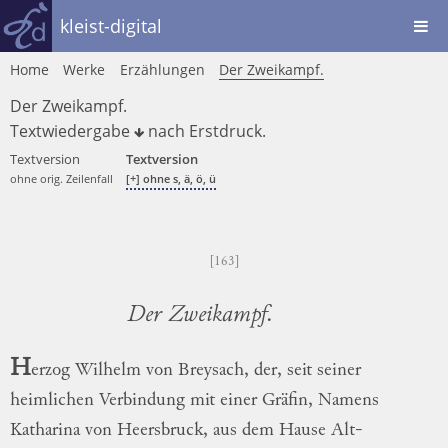
kleist-digital
Home
Werke
Erzählungen
Der Zweikampf.
Der Zweikampf.
Textwiedergabe
nach
Erstdruck
.
Textversion
Textversion
ohne orig. Zeilenfall
[+] ohne s, ä, ö, ü
163
Der Zweikampf.
H
erzog Wilhelm von Breysach, der, seit
seiner
heimlichen Verbindung mit einer
Grä
fin
, Namens
Katharina von Heersbruck, aus
dem Hause Alt-