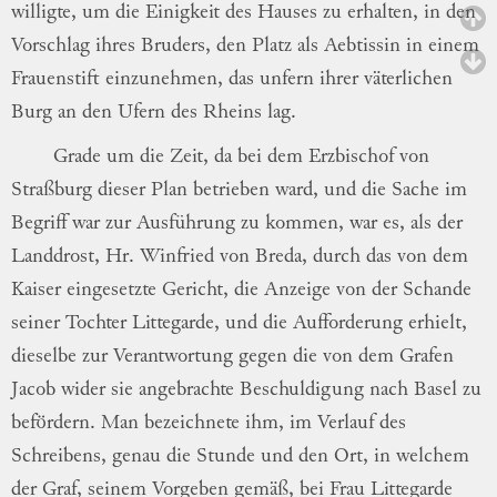
willigte, um die Einigkeit des Hauses zu
er
halten
, in den
Vorschlag ihres Bruders, den
Platz als Aebtissin in einem
Frauenstift
ein
zunehmen
, das unfern ihrer väterlichen
Burg
an den Ufern des Rheins lag.
Grade um die Zeit, da bei dem Erzbischof
von
Straßburg dieser Plan betrieben ward,
und die Sache im
Begriff war zur
Aus
führung
zu kommen, war es, als der
Land
drost
, Hr. Winfried von Breda, durch das
von dem
Kaiser eingesetzte Gericht, die
An
zeige
von der Schande
seiner Tochter
Litte
garde
, und die Aufforderung erhielt,
dieselbe
zur Verantwortung gegen die von dem
Gra
fen
Jacob wider sie angebrachte
Beschuldi
gung
nach Basel zu
befördern.
Man
bezeich
nete
ihm, im Verlauf des
Schreibens, genau
die Stunde und den Ort, in welchem
der
Graf, seinem Vorgeben gemäß, bei Frau
Lit
tegarde