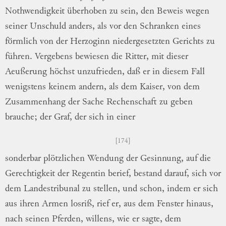
Nothwendigkeit
überhoben zu sein, den Beweis wegen
seiner
Unschuld anders, als vor den Schranken
ei
nes
förmlich von der Herzoginn
niedergesetz
ten
Gerichts zu
führen.
Vergebens bewiesen
die Ritter, mit dieser
Aeußerung höchst
un
zufrieden
, daß er in diesem Fall
wenigstens
keinem andern, als dem Kaiser, von dem
Zusammenhang der Sache Rechenschaft zu
geben
brauche; der Graf, der sich in einer
174
sonderbar plötzlichen Wendung der Gesinnung,
auf die
Gerechtigkeit der Regentin berief,
be
stand
darauf, sich vor
dem Landestribunal zu
stellen, und schon, indem er sich
aus ihren
Armen losriß, rief er, aus dem Fenster
hin
aus
,
nach seinen Pferden, willens, wie er
sagte, dem