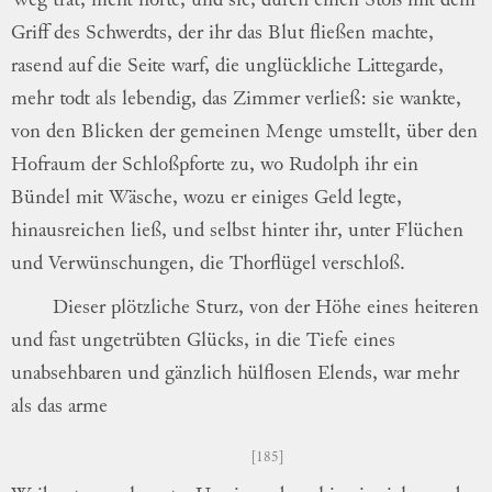
Weg trat, nicht
hörte, und sie, durch einen Stoß mit dem
Griff des Schwerdts, der ihr das Blut
flie
ßen
machte,
rasend auf die Seite warf, die
unglückliche Littegarde,
mehr todt als
leben
dig
, das Zimmer verließ: sie wankte,
von
den Blicken der gemeinen Menge umstellt,
über den
Hofraum der Schloßpforte zu, wo
Rudolph ihr ein
Bündel mit Wäsche, wozu
er einiges Geld legte,
hinausreichen ließ, und
selbst hinter ihr, unter Flüchen
und
Verwün
schungen
, die Thorflügel verschloß.
Dieser plötzliche Sturz, von der Höhe
eines heiteren
und fast ungetrübten Glücks,
in die Tiefe eines
unabsehbaren und gänzlich
hülflosen Elends, war mehr
als das arme
185