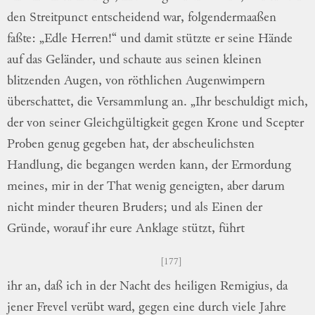
den
Streitpunct entscheidend war,
folgendermaa
ßen
faßte: „Edle Herren!“ und damit stützte
er seine Hände
auf das Geländer, und schaute
aus seinen kleinen
blitzenden Augen, von
röth
lichen
Augenwimpern
überschattet, die
Ver
sammlung
an.
„Ihr beschuldigt mich,
der
von seiner Gleichgültigkeit gegen Krone und
Scepter
Proben genug gegeben hat, der
ab
scheulichsten
Handlung, die begangen werden
kann, der Ermordung
meines, mir in der
That wenig geneigten, aber darum
nicht
min
der
theuren Bruders; und als Einen der
Gründe, worauf ihr eure Anklage stützt, führt
177
ihr an, daß ich in der Nacht des heiligen
Remigius, da
jener Frevel verübt ward,
ge
gen
eine durch viele Jahre