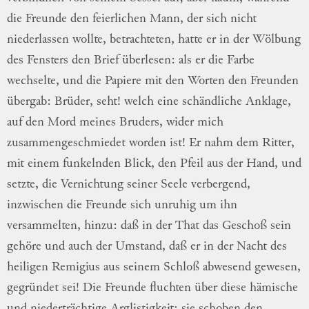
die Freunde
den feierlichen Mann, der sich nicht
nieder
lassen
wollte, betrachteten, hatte er in der
Wölbung
des Fensters den Brief überlesen:
als er die Farbe
wechselte, und die Papiere
mit den Worten den Freunden
übergab:
Brü
der
, seht! welch eine schändliche Anklage,
auf
den Mord meines Bruders, wider mich
zu
sammengeschmiedet
worden ist!
Er nahm dem
Ritter,
mit einem funkelnden Blick, den Pfeil
aus der Hand, und
setzte, die Vernichtung
sei
ner
Seele verbergend,
inzwischen die Freunde
sich unruhig um ihn
versammelten, hinzu:
daß in der That das Geschoß sein
gehöre
und auch der Umstand, daß er in der Nacht
des
heiligen Remigius aus seinem Schloß
ab
wesend
gewesen,
gegründet sei!
Die Freunde
fluchten über diese hämische
und
niederträch
tige
Arglistigkeit; sie schoben den