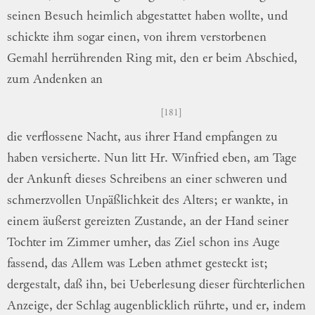
seinen Besuch heimlich abgestattet
ha
ben
wollte, und
schickte ihm sogar einen, von
ihrem verstorbenen
Gemahl herrührenden Ring
mit, den er beim Abschied,
zum Andenken an
181
die verflossene Nacht, aus ihrer Hand
em
pfangen
zu
haben versicherte.
Nun litt Hr.
Winfried eben, am Tage
der Ankunft dieses
Schreibens an einer schweren und
schmerz
vollen
Unpäßlichkeit des Alters; er wankte,
in
einem äußerst gereizten Zustande, an der
Hand seiner
Tochter im Zimmer umher, das
Ziel schon ins Auge
fassend, das Allem was
Leben athmet gesteckt ist;
dergestalt, daß ihn,
bei Ueberlesung dieser fürchterlichen
Anzeige,
der Schlag augenblicklich rührte, und er,
in
dem