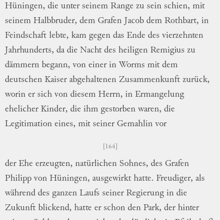
Hüningen, die unter seinem
Range zu sein schien, mit
seinem
Halbbru
der
, dem Grafen Jacob dem Rothbart, in
Feindschaft lebte, kam gegen das Ende des
vierzehnten
Jahrhunderts, da die Nacht des
heiligen Remigius zu
dämmern begann, von
einer in Worms mit dem
deutschen Kaiser
abgehaltenen Zusammenkunft zurück,
worin er
sich von diesem Herrn, in Ermangelung
ehe
licher
Kinder, die ihm gestorben waren, die
Legitimation eines, mit seiner Gemahlin vor
164
der Ehe erzeugten, natürlichen Sohnes, des
Grafen
Philipp von Hüningen, ausgewirkt
hatte.
Freudiger, als
während des ganzen
Laufs seiner Regierung in die
Zukunft
bli
c
kend
, hatte er schon den Park, der hinter