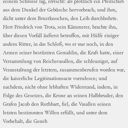
seinem Schlosse lag, erreicht: als plötzlich
ein Pfeilschuß
aus dem Dunkel der Gebüsche
hervorbrach, und ihm,
dicht unter dem
Brust
knochen
, den Leib durchbohrte.
Herr
Fried
rich
von Trota, sein Kämmerer, brachte ihn,
über diesen Vorfall äußerst betroffen, mit Hülfe
einiger
andern Ritter, in das Schloß, wo
er nur noch, in den
Armen seiner bestürzten
Gemahlin, die Kraft hatte, einer
Versamm
lung
von Reichsvasallen, die schleunigst, auf
Veranstaltung der letztern, zusammenberufen
worden war,
die kaiserliche
Legitimations
acte
vorzulesen; und
nachdem, nicht ohne
lebhaften Widerstand, indem, in
Folge des
Gesetzes, die Krone an seinen Halbbruder,
den
Grafen Jacob den Rothbart, fiel, die
Vasallen seinen
letzten bestimmten Willen
er
füllt
, und unter dem
Vorbehalt, die
Geneh