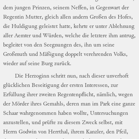
dem jungen
Prin
zen
, seinem Neffen, in Gegenwart der
Re
gentin
Mutter, gleich allen andern Großen
des Hofes,
die Huldigung geleistet hatte,
kehrte er unter Ablehnung
aller Aemter und
Würden, welche die letztere ihm antrug,
be
gleitet
von den Seegnungen des, ihn um seine
Großmuth und Mäßigung doppelt verehrenden
Volks,
wieder auf seine Burg zurück.
Die Herzoginn schritt nun, nach dieser
unverhoft
glücklichen Beseitigung der ersten
Interessen, zur
Erfüllung ihrer zweiten
Re
gentenpflicht
, nämlich, wegen
der Mörder
ihres Gemahls, deren man im Park eine
ganze
Schaar wahrgenommen haben wollte,
Untersuchungen
anzustellen, und prüfte zu
diesem Zweck selbst, mit
Herrn Godwin von
Herrthal, ihrem Kanzler, den Pfeil,