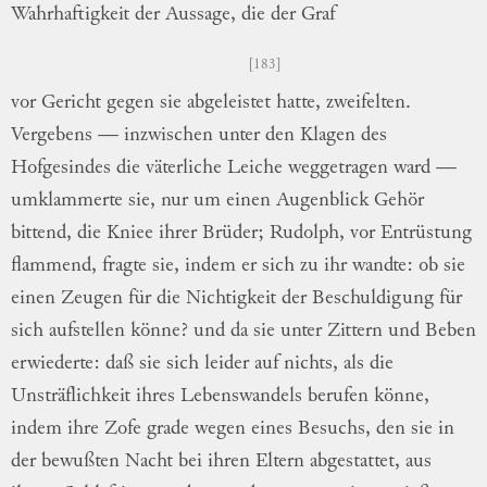
Wahrhaftigkeit der Aussage, die der Graf
183
vor Gericht gegen sie abgeleistet hatte,
zwei
felten
.
Vergebens — inzwischen unter den
Kla
gen
des
Hofgesindes die väterliche Leiche
weg
getragen
ward —
umklammerte sie, nur um
einen Augenblick Gehör
bittend, die Kniee
ihrer Brüder; Rudolph, vor Entrüstung
flam
mend
, fragte sie, indem er sich zu ihr wandte:
ob sie
einen Zeugen für die Nichtigkeit der
Beschuldigung für
sich aufstellen könne? und
da sie unter Zittern und Beben
erwiederte:
daß sie sich leider auf nichts, als die
Unsträf
lichkeit
ihres Lebenswandels berufen könne,
indem ihre Zofe grade wegen eines Besuchs,
den sie in
der bewußten Nacht bei ihren
El
tern
abgestattet, aus