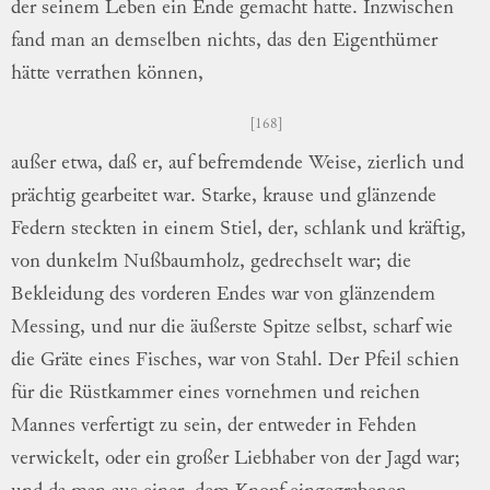
der
sei
nem
Leben ein Ende gemacht hatte.
Inzwi
schen
fand man an demselben nichts, das
den Eigenthümer
hätte verrathen können,
168
außer etwa, daß er, auf befremdende Weise,
zierlich und
prächtig gearbeitet war.
Starke,
krause und glänzende
Federn steckten in einem
Stiel, der, schlank und kräftig,
von
dun
kelm
Nußbaumholz, gedrechselt war; die
Be
kleidung
des vorderen Endes war von
glän
zendem
Messing, und nur die äußerste Spitze
selbst, scharf wie
die Gräte eines Fisches,
war von Stahl.
Der Pfeil schien
für die
Rüstkammer eines vornehmen und reichen
Mannes verfertigt zu sein, der entweder in
Fehden
verwickelt, oder ein großer Liebhaber
von der Jagd war;