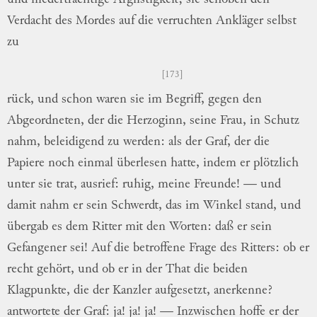
Verdacht des
Mordes auf die verruchten Ankläger selbst
zu
173
rück,
und schon waren sie im Begriff, gegen
den
Abgeordneten, der die Herzoginn, seine
Frau, in Schutz
nahm, beleidigend zu
wer
den
: als der Graf, der die
Papiere noch
ein
mal
überlesen hatte, indem er plötzlich
un
ter
sie trat, ausrief: ruhig, meine Freunde!
— und
damit nahm er sein Schwerdt, das im
Winkel stand, und
übergab es dem Ritter
mit den Worten: daß er sein
Gefangener
sei!
Auf die betroffene Frage des Ritters: ob
er
recht gehört, und ob er in der That die
beiden
Klagpunkte, die der Kanzler aufgesetzt,
anerkenne?
antwortete der Graf: ja! ja! ja!
— Inzwischen hoffe er der