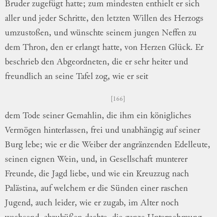
Bru
der
zugefügt hatte; zum mindesten enthielt
er sich
aller und jeder Schritte, den letzten
Willen des Herzogs
umzustoßen, und wünschte
seinem jungen Neffen zu
dem Thron, den
er erlangt hatte, von Herzen Glück.
Er
be
schrieb
den Abgeordneten, die er sehr heiter
und
freundlich
an seine Tafel zog, wie er seit
166
dem Tode seiner Gemahlin, die ihm ein
kö
nigliches
Vermögen hinterlassen, frei und
un
abhängig
auf seiner
Burg lebe; wie er die
Weiber der angränzenden Edelleute,
seinen
eignen Wein, und, in Gesellschaft munterer
Freunde, die Jagd liebe, und wie ein
Kreuz
zug
nach
Palästina, auf welchem er die
Sün
den
einer raschen
Jugend, auch leider, wie er
zugab, im Alter noch