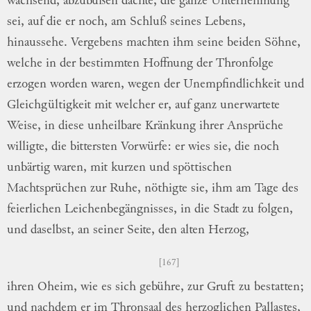
wachsend, abzubüßen
dachte, die ganze Unternehmung
sei, auf die
er noch, am Schluß seines Lebens,
hinaus
sehe
.
Vergebens machten ihm seine beiden
Söhne,
welche in der bestimmten Hoffnung
der Thronfolge
erzogen worden waren,
we
gen
der Unempfindlichkeit und
Gleichgültigkeit
mit welcher er, auf ganz unerwartete
Weise,
in diese unheilbare Kränkung
ihrer
Ansprüche
willigte, die bittersten Vorwürfe: er wies sie,
die noch
unbärtig waren, mit kurzen und
spöttischen
Machtsprüchen zur Ruhe, nöthigte
sie, ihm am Tage des
feierlichen
Leichenbe
gängnisses
, in die Stadt zu folgen,
und
da
selbst
, an seiner Seite, den alten Herzog,
167
ihren Oheim, wie es sich gebühre, zur Gruft
zu bestatten;
und nachdem er im Thronsaal
des herzoglichen Pallastes,