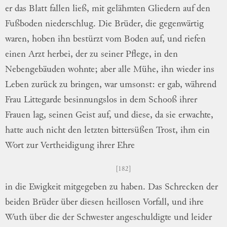
er das Blatt fallen ließ, mit gelähmten
Gliedern auf den
Fußboden niederschlug.
Die
Brüder, die gegenwärtig
waren, hoben ihn
bestürzt vom Boden auf, und riefen
einen
Arzt herbei, der zu seiner Pflege, in den
Nebengebäuden wohnte; aber alle Mühe, ihn
wieder ins
Leben zurück zu bringen, war
um
sonst
: er gab, während
Frau Littegarde
be
sinnungslos
in dem Schooß ihrer
Frauen lag,
seinen Geist auf, und diese, da sie erwachte,
hatte auch nicht den letzten bittersüßen Trost,
ihm ein
Wort zur Vertheidigung ihrer Ehre
182
in die Ewigkeit mitgegeben zu haben.
Das
Schrecken der
beiden Brüder über diesen
heil
losen
Vorfall, und ihre
Wuth über die der
Schwester angeschuldigte und leider