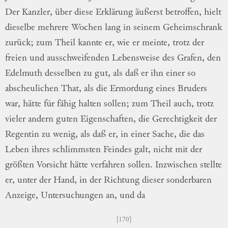
Der Kanzler, über diese
Er
klärung
äußerst betroffen, hielt
dieselbe
meh
rere
Wochen lang in seinem Geheimschrank
zurück; zum Theil kannte er, wie er meinte, trotz
der
freien und ausschweifenden Lebensweise des
Grafen, den
Edelmuth desselben zu gut, als
daß er ihn einer so
abscheulichen That, als die
Ermordung eines Bruders
war, hätte für
fä
hig
halten sollen; zum Theil auch, trotz
vie
ler
andern guten Eigenschaften, die
Gerechtig
keit
der
Regentin zu wenig, als daß er, in
einer Sache, die das
Leben ihres schlimmsten
Feindes galt, nicht mit der
größten Vorsicht
hätte verfahren sollen.
Inzwischen stellte
er,
unter der Hand, in der Richtung dieser
son
derbaren
Anzeige, Untersuchungen an, und da
170