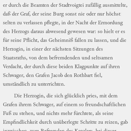
er durch die Beamten der Stadtvoigtei
zu
fällig
ausmittelte,
daß der Graf, der seine
Burg sonst nie oder nur höchst
selten zu
ver
lassen
pflegte, in der Nacht der Ermordung
des Herzogs daraus abwesend gewesen war:
so hielt er es
für seine Pflicht, das
Geheim
ni
ß fallen zu lassen, und die
Herzogin, in
einer der nächsten Sitzungen des
Staatsraths,
von dem befremdenden und seltsamen
Ver
dacht
, der durch diese beiden Klagpunkte auf
ihren
Schwager, den Grafen Jacob den Rothbart
fiel,
umständlich zu unterrichten.
Die Herzogin, die sich glücklich pries, mit
dem
Grafen
ihrem
Schwager, auf einem so
freundschaftlichen
Fuß zu stehen, und nichts
mehr fürchtete, als seine
Empfindlichkeit durch
unüberlegte Schritte zu reizen, gab