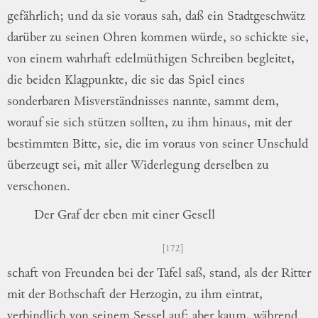
gefährlich; und da sie voraus sah, daß ein
Stadtgeschwätz
darüber zu seinen Ohren
kom
men
würde, so schickte sie,
von einem
wahr
haft
edelmüthigen Schreiben begleitet,
die
beiden Klagpunkte, die sie das Spiel eines
sonderbaren Misverständnisses nannte, sammt
dem,
worauf sie sich stützen sollten, zu ihm
hinaus, mit der
bestimmten Bitte, sie, die
im voraus von seiner Unschuld
überzeugt
sei, mit aller Widerlegung derselben zu
ver
schonen
.
Der Graf der eben mit einer
Gesell
172
schaft
von Freunden bei der Tafel saß, stand,
als der Ritter
mit der Bothschaft der
Herzo
gin
, zu ihm eintrat,
verbindlich von seinem
Sessel auf; aber kaum, während