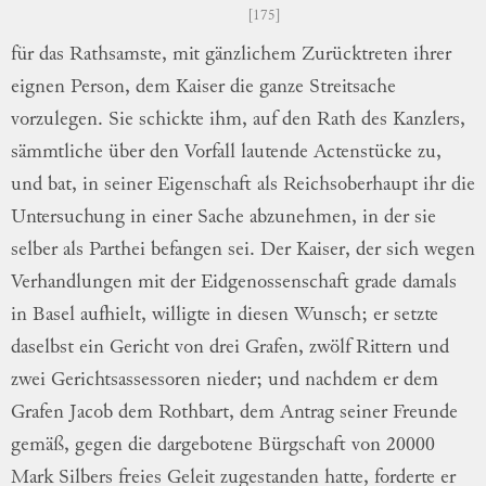
175
für das Rathsamste, mit gänzlichem
Zurück
treten
ihrer
eignen Person, dem Kaiser die
ganze Streitsache
vorzulegen.
Sie schickte
ihm, auf den Rath des Kanzlers,
sämmtliche
über den Vorfall lautende Actenstücke zu,
und bat, in seiner Eigenschaft als
Reichs
oberhaupt
ihr die
Untersuchung in einer Sache
abzunehmen, in der sie
selber als Parthei
be
fangen
sei.
Der Kaiser, der sich wegen
Ver
handlungen
mit der Eidgenossenschaft grade
damals
in Basel aufhielt, willigte in diesen
Wunsch; er setzte
daselbst ein Gericht von
drei Grafen, zwölf Rittern und
zwei
Gerichts
assessoren
nieder; und nachdem er dem
Gra
fen
Jacob dem Rothbart, dem Antrag seiner
Freunde
gemäß, gegen die dargebotene
Bürg
schaft
von 20000
Mark Silbers freies
Ge
leit
zugestanden hatte, forderte er