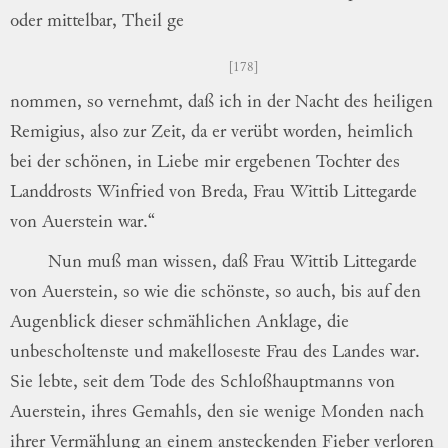
oder mittelbar, Theil
ge
178
nommen,
so vernehmt, daß ich in der Nacht
des heiligen
Remigius, also zur Zeit, da er
verübt worden, heimlich
bei der schönen, in
Liebe mir ergebenen Tochter des
Landdrosts
Winfried von Breda, Frau Wittib Littegarde
von Auerstein war.“
Nun muß man wissen, daß Frau Wittib
Littegarde
von Auerstein, so wie die schönste,
so auch, bis auf den
Augenblick dieser
schmäh
lichen
Anklage, die
unbescholtenste und
makel
loseste
Frau des Landes war.
Sie lebte, seit
dem Tode des Schloßhauptmanns von
Auer
stein
, ihres Gemahls, den sie wenige
Mon
den
nach
ihrer Vermählung an einem
an
steckenden
Fieber verloren