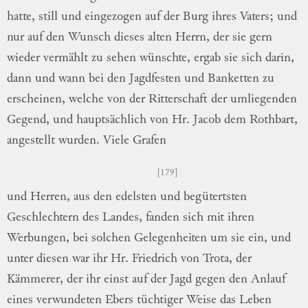
hatte, still und
ein
gezogen
auf der Burg ihres Vaters; und
nur auf den Wunsch dieses alten Herrn, der
sie gern
wieder vermählt zu sehen wünschte,
ergab sie sich darin,
dann und wann bei den
Jagdfesten und Banketten zu
erscheinen,
wel
che
von der Ritterschaft der umliegenden
Ge
gend
, und hauptsächlich von Hr. Jacob dem
Rothbart,
angestellt wurden.
Viele Grafen
179
und Herren, aus den edelsten und
begütert
sten
Geschlechtern des Landes, fanden sich
mit ihren
Werbungen, bei solchen
Gelegen
heiten
um sie ein, und
unter diesen war ihr
Hr. Friedrich von Trota, der
Kämmerer, der
ihr einst auf der Jagd gegen den Anlauf
ei
nes
verwundeten Ebers tüchtiger Weise das
Leben