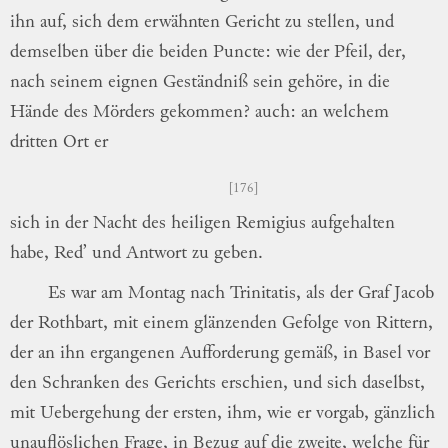
ihn auf,
sich dem erwähnten Gericht zu stellen, und
demselben über die beiden Puncte: wie der
Pfeil, der,
nach seinem eignen Geständniß
sein gehöre, in die
Hände des Mörders
ge
kommen
? auch: an welchem
dritten Ort er
176
sich in der Nacht des heiligen Remigius
auf
gehalten
habe, Red’ und Antwort zu geben.
Es war am Montag nach Trinitatis, als
der Graf Jacob
der Rothbart, mit einem
glänzenden Gefolge von Rittern,
der an ihn
ergangenen Aufforderung gemäß, in Basel
vor
den Schranken des Gerichts erschien, und
sich daselbst,
mit Uebergehung der ersten, ihm,
wie er vorgab, gänzlich
unauflöslichen Frage,
in Bezug auf die zweite, welche für