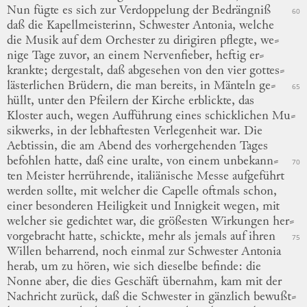
Nun fügte es sich zur Verdoppelung der Bedrängniß
60
daß die Kapellmeisterinn, Schwester Antonia, welche
die Musik auf dem Orchester zu dirigiren pflegte,
we
⸗
nige
Tage zuvor, an einem Nervenfieber, heftig
er
⸗
krankte
; dergestalt, daß abgesehen von den vier
gottes
⸗
lästerlichen
Brüdern, die man bereits, in Mänteln
ge
⸗
65
hüllt
, unter den Pfeilern der Kirche erblickte, das
Kloster auch, wegen Aufführung eines schicklichen
Mu
⸗
sikwerks
, in der lebhaftesten Verlegenheit war.
Die
Aebtissin, die am Abend des vorhergehenden Tages
befohlen hatte, daß eine uralte, von einem
unbekann
⸗
70
ten
Meister herrührende, italiänische Messe aufgeführt
werden sollte, mit welcher die Capelle oftmals schon,
einer besonderen Heiligkeit und Innigkeit wegen, mit
welcher sie gedichtet war, die größesten Wirkungen
her
⸗
vorgebracht
hatte, schickte, mehr als jemals auf ihren
75
Willen beharrend, noch einmal zur Schwester Antonia
herab, um zu hören, wie sich dieselbe befinde: die
Nonne aber, die dies Geschäft übernahm, kam mit der
Nachricht zurück, daß die Schwester in gänzlich
bewußt
⸗