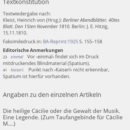
Textkonstitution
Textwiedergabe nach:
Kleist, Heinrich von (Hrsg.):
Berliner Abendblätter. 40tes
Blatt. Den 15ten November 1810.
Berlin
:
J. E. Hitzig
,
15.11.1810.
Faksimiledruck in:
BA-Reprint:1925
S. 155–158
Editorische Anmerkungen
Vor ›einmal‹ findet sich im Druck
einmal
23
mitdruckendes Blindmaterial (Spatium).
Punkt nach ›Kaiserl‹ nicht erkennbar,
Kaiserl.
41
Spatium ist hierfür vorhanden.
Angaben zu den einzelnen Artikeln
Die heilige Cäcilie oder die Gewalt der Musik.
Eine Legende. (Zum Taufangebinde für Cäcilie
M....)