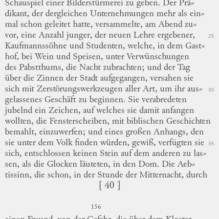
Schauspiel einer Bilderstürmerei zu geben.
Der
Prä
⸗
dikant
, der dergleichen Unternehmungen mehr als
ein
⸗
mal
schon geleitet hatte, versammelte, am Abend
zu
⸗
vor
, eine Anzahl junger, der neuen Lehre ergebener,
25
Kaufmannssöhne und Studenten, welche, in dem
Gast
⸗
hof
, bei Wein und Speisen, unter Verwünschungen
des Pabstthums, die Nacht zubrachten; und der Tag
über die Zinnen der Stadt aufgegangen, versahen sie
sich mit Zerstörungswerkzeugen aller Art, um ihr
aus
⸗
30
gelassenes
Geschäft zu beginnen.
Sie verabredeten
jubelnd ein Zeichen, auf welches sie damit anfangen
wollten, die Fensterscheiben, mit biblischen Geschichten
bemahlt, einzuwerfen; und eines großen Anhangs, den
sie unter dem Volk finden würden, gewiß, verfügten sie
35
sich, entschlossen keinen Stein auf dem anderen zu
las
⸗
sen
, als die Glocken läuteten, in den Dom.
Die
Aeb
⸗
tissinn
, die schon, in der Stunde der Mitternacht, durch
[ 40 ]
156