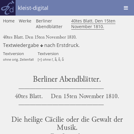
kleist-digital
Home
Werke
Berliner
40tes Blatt. Den 15ten
Abendblätter
November 1810.
40tes Blatt. Den 15ten November 1810.
Textwiedergabe
nach
Erstdruck
.
Textversion
Textversion
ohne orig. Zeilenfall
[+] ohne ſ, aͤ, oͤ, uͤ
Berliner Abendblätter.
40tes Blatt.
Den
15ten November 1810.
Die heilige Cäcilie oder die Gewalt der
Musik.