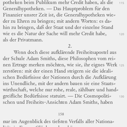
potheken
beim Publikum mehr Credit haben, als die
115
Generalhypotheken. —
Das Hauptproblem für den
Finanzier unsrer Zeit ist, die Generalhypotheken
wie
⸗
der
zu Ehren zu bringen; mit andern Worten: es
da
⸗
hin
zu bringen, daß der Staat und der einzelne Stand
wie es die Natur der Sache will mehr Credit habe,
120
als der Privatmann.
2.
Wenn doch diese aufklärende Freiheitsapostel aus
der Schule
Adam Smiths,
diese Philosophen vom
rei
⸗
nen
Ertrage merken möchten, wie sie, ihr eignes Werk
125
zerstören: mit der einen Hand steigern sie die
ideali
⸗
schen
Bedürfnisse der Nationen durch die Aufklärung
ins Unendliche, mit der andern bauen sie eine
Staats
⸗
wirthschaft
, welche nur rohe, reale, zählbare und
hand
⸗
greifliche
Bedürfnisse statuirt. —
Die
Cosmopoliti
⸗
130
schen
und Freiheits-Ansichten Adam Smiths, haben
158
nur im Augenblick des tiefsten Verfalls aller
Nationa
⸗