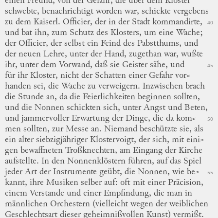
einen Freund, von der Gefahr, die über dem Kloster
schwebte, benachrichtigt worden war, schickte vergebens
zu dem
Kaiserl.
Officier, der in der Stadt kommandirte,
40
und bat ihn, zum Schutz des Klosters, um eine Wache;
der Officier, der selbst ein Feind des Pabstthums, und
der neuen Lehre, unter der Hand, zugethan war, wußte
ihr, unter dem Vorwand, daß sie Geister sähe, und
45
für ihr Kloster, nicht der Schatten einer Gefahr
vor
⸗
handen
sei, die Wache zu verweigern.
Inzwischen brach
die Stunde an, da die Feierlichkeiten beginnen sollten,
und die Nonnen schickten sich, unter Angst und Beten,
und jammervoller Erwartung der Dinge, die da
kom
⸗
50
men
sollten, zur Messe an.
Niemand beschützte sie, als
ein alter siebzigjähriger Klostervoigt, der sich, mit
eini
⸗
gen
bewaffneten Troßknechten, am Eingang der Kirche
aufstellte.
In den Nonnenklöstern führen, auf das Spiel
jeder Art der Instrumente geübt, die Nonnen, wie
be
⸗
55
kannt
, ihre Musiken selber auf: oft mit einer Präcision,
einem
Verstande
und einer Empfindung, die man in
männlichen Orchestern (vielleicht wegen der weiblichen
Geschlechtsart dieser geheimnißvollen Kunst) vermißt.