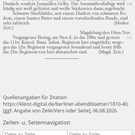
Dunkele sondern Jonquillen Gelbe.
Das Amaranthenfarbige wird
170
häufig mit weiß gefüttert und weiße Stickereien daran angebracht.
Schwarze Strohhüthe, mit einem Diadem von schwarzen
Fe
⸗
dern
, einem bunten Futter und einem vorschießenden Rande, sind
sehr zahlreich.
(Moden
Zeit.)
Magdeburg
den 13ten Nov.
Vergangenen Freitag, am 9ten d. ist das 108te und gestern
175
das 111te Kaiserl. Franz. Infant. Regiment hier eingerückt;
woge
⸗
gen
das 12te Regiment vergangenen Sonnabend und heute früh
das 21te Regiment von hier abmarschirt sind.
(Magd. Zeit.)
Quellenangaben für Zitation
https://kleist-digital.de/berliner-abendblaetter/1810-40,
[ggf. Angabe von Zeile/Vers oder Seite], 06.08.2026
Zeilen- u. Seitennavigation