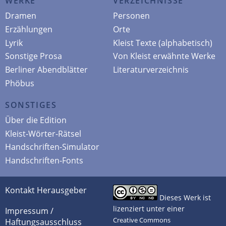
WERKE
VERZEICHNISSE
Dramen
Personen
Erzählungen
Orte
Lyrik
Kleist Texte (alphabetisch)
Sonstige Prosa
Von Kleist erwähnte Werke
Berliner Abendblätter
Literaturverzeichnis
Phöbus
SONSTIGES
Über die Edition
Kleist-Wörter-Rätsel
Handschriften-Simulator
Handschriften-Fonts
Kontakt Herausgeber
Dieses Werk ist
lizenziert unter einer
Impressum /
Creative Commons
Haftungsausschluss