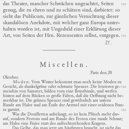
das Theater, mancher Schwächen ungeachtet, Seiten
150
genug, die zu ehren und zu schätzen sind, darbietet: so
sieht das Publicum, zur gänzlichen Vernichtung dieser
skandalösen Anekdote, mit welcher ganz Europa
unter
⸗
halten
worden ist, mit Ungeduld einer Erklärung dieser
Art, von Seiten der Hrn. Rezensenten selbst, entgegen.
155
zr.
Miscellen.
Paris
den 20
Oktober.
Moden
.
Vom Winter bekommt man noch keine Moden zu
Gesicht, als dunkelgrüne oder schwarze Spencer.
Die letzteren
ge
⸗
160
meinhin
von Sammet, bilden vorn eine Brustbinde, und werfen
hinten auf dem Rücken so große Falten, daß die Oeffnung nicht
be
⸗
merkbar
ist.
Die grünen Spencer sind gewöhnlich am untern
Rande am Halse
und
am Ende der Aermel mit einer seidenen
Fran
⸗
ze
garnirt.
165
Was die Douilletten anbelangt, so ist kein Plüsch mehr
dar
⸗
auf
, sondern Festons und am Rande des Feston eine runde Schnur;
am Halse eine Fraise statt des aufrechtstehenden Kragens.
Das Gelbe, das man jetzt am häufigsten braucht, ist nicht das