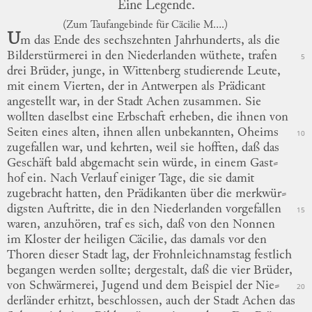
Eine Legende.
(Zum Taufangebinde für
Cäcilie M....
)
U
m das Ende des sechszehnten Jahrhunderts, als die
Bilderstürmerei in den
Niederlanden
wüthete, trafen
5
drei Brüder, junge, in
Wittenberg
studierende Leute,
mit einem Vierten, der in
Antwerpen
als Prädicant
angestellt war, in der Stadt
Achen
zusammen.
Sie
wollten daselbst eine Erbschaft erheben, die ihnen von
Seiten eines alten, ihnen allen unbekannten, Oheims
10
zugefallen war, und kehrten, weil sie hofften, daß das
Geschäft bald abgemacht sein würde, in einem
Gast
⸗
hof
ein.
Nach Verlauf einiger Tage, die sie damit
zugebracht hatten, den Prädikanten über die
merkwür
⸗
digsten
Auftritte, die in den
Niederlanden
vorgefallen
15
waren, anzuhören, traf es sich, daß von den Nonnen
im Kloster der heiligen Cäcilie, das damals vor den
Thoren dieser Stadt lag, der Frohnleichnamstag festlich
begangen werden sollte; dergestalt, daß die vier Brüder,
von Schwärmerei, Jugend und dem Beispiel der
Nie
⸗
20
derländer
erhitzt, beschlossen, auch der Stadt
Achen
das