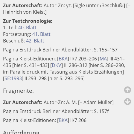
Zur Autorschaft:
Autor-Zn: yz. [Sigle unter ›Beschluß‹] [=
Heinrich von Kleist]
Zur Textchronologie:
1. Teil:
40. Blatt
Fortsetzung:
41. Blatt
Beschluß:
42. Blatt
Pagina Erstdruck Berliner Abendblätter: S. 155–157
Pagina Kleist-Editionen:
[
BKA
]
II/7 203–206
[
MA
]
III 431–
435 [hier S. 431–433]
[
DKV
]
III 286–312 [hier S. 286–290,
im Paralleldruck mit Fassung aus Kleists Erzählungen]
[
SE:1993
]
II 293–298 [hier S. 293–295]
Fragmente.
Zur Autorschaft:
Autor-Zn: A. M. [= Adam Müller]
Pagina Erstdruck Berliner Abendblätter: S. 157f
Pagina Kleist-Editionen:
[
BKA
]
II/7 206
Aufforderung.