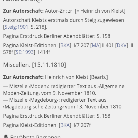
Zur Autorschaft:
Autor-Zn: zr. [= Heinrich von Kleist]
Autorschaft Kleists erstmals durch Steig zugewiesen
[
Steig:1901
; S. 218].
Pagina Erstdruck Berliner Abendblätter: S. 158
Pagina Kleist-Editionen:
[
BKA
]
II/7 207
[
MA
]
II 401
[
DKV
]
III
578f
[
SE:1993
]
II 414f
Miscellen. [15.11.1810]
Zur Autorschaft:
Heinrich von Kleist [Bearb.]
— Miszelle ›Moden‹: redigierter Text aus ›Allgemeine
Moden-Zeitung‹ vom 9. November 1810.
— Miszelle ›Magdeburg‹: redigierter Text aus
›Magdeburgische Zeitung‹ vom 13. November 1810.
Pagina Erstdruck Berliner Abendblätter: S. 158
Pagina Kleist-Editionen:
[
BKA
]
II/7 207f
Erwähnte Personen