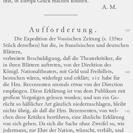
lität
, in Europa Glück machen können.
A. M.
Aufforderung.
135
Die Expedition der Vossischen Zeitung (s. 135tes
Stück derselben) hat die, in französischen und
deutschen
Blättern,
verbreitete Beschuldigung, daß die Theaterkritiker, die
in ihren Blättern auftreten, von der Direktion des
Königl. Nationaltheaters, mit Geld und Freibillets,
140
bestochen wären, widerlegt und erklärt;
sie
habe für
die Hrn. Recensenten niemals etwas von der Direction
empfangen.
Diese Erklärung ist von dem Publikum mit
großem Vergnügen gelesen worden; und um ein
Ge
⸗
rücht
so häßlicher Art gänzlich niederzuschlagen, bleibt
nichts übrig, als daß die Hrn. Rezensenten, von
wel
⸗
145
chen
diese Kritiken herrühren, eine ähnliche Erklärung
von sich geben.
Da sich die Sache ohne Zweifel so, wie
jedermann, zur Ehre der Nation, wünscht, verhält, und