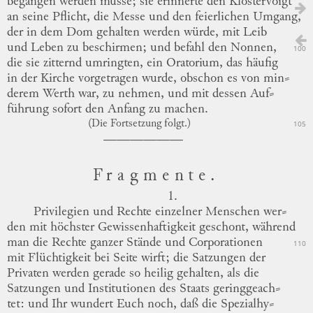
begangen werden müsse; sie erinnerte den Klostervoigt
an seine Pflicht, die Messe und den feierlichen Umgang,
der in dem Dom gehalten werden würde, mit Leib
und Leben zu beschirmen; und befahl den Nonnen,
100
die sie zitternd umringten, ein Oratorium, das häufig
in der Kirche vorgetragen wurde, obschon es von
min
⸗
derem
Werth war, zu nehmen, und mit dessen
Auf
⸗
führung
sofort den Anfang zu machen.
(Die Fortsetzung folgt.)
105
Fragmente.
1.
Privilegien und Rechte einzelner Menschen
wer
⸗
den
mit höchster Gewissenhaftigkeit geschont, während
man die Rechte ganzer Stände und Corporationen
110
mit Flüchtigkeit bei Seite wirft; die Satzungen der
Privaten werden gerade so heilig gehalten, als die
Satzungen und Institutionen des Staats
geringgeach
⸗
tet
: und Ihr wundert Euch noch,
daß
die
Spezialhy
⸗