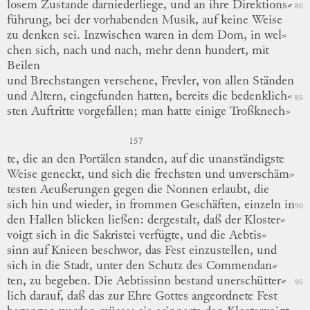
losem
Zustande darniederliege, und an ihre
Direktions
⸗
80
führung
, bei der vorhabenden Musik, auf keine Weise
zu denken sei.
Inzwischen waren in dem Dom, in
wel
⸗
chen
sich, nach und nach, mehr denn hundert, mit
Beilen
und Brechstangen versehene, Frevler, von allen Ständen
und Altern, eingefunden hatten, bereits die
bedenklich
⸗
85
sten
Auftritte vorgefallen; man hatte einige
Troßknech
⸗
157
te,
die an den Portälen standen, auf die unanständigste
Weise geneckt, und sich die frechsten und
unverschäm
⸗
testen
Aeußerungen gegen die Nonnen erlaubt, die
sich hin und wieder, in frommen Geschäften, einzeln in
90
den Hallen blicken ließen: dergestalt, daß der
Kloster
⸗
voigt
sich in die
Sakristei
verfügte, und die
Aebtis
⸗
sinn
auf Knieen beschwor, das Fest einzustellen, und
sich in die Stadt, unter den Schutz des
Commendan
⸗
ten
, zu begeben.
Die Aebtissinn bestand
unerschütter
⸗
95
lich
darauf, daß das zur Ehre Gottes angeordnete Fest