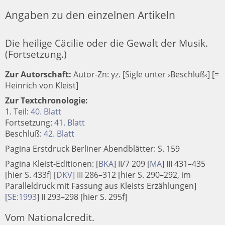
Angaben zu den einzelnen Artikeln
Die heilige Cäcilie oder die Gewalt der Musik.
(Fortsetzung.)
Zur Autorschaft:
Autor-Zn: yz. [Sigle unter ›Beschluß‹] [=
Heinrich von Kleist]
Zur Textchronologie:
1. Teil:
40. Blatt
Fortsetzung:
41. Blatt
Beschluß:
42. Blatt
Pagina Erstdruck Berliner Abendblätter: S. 159
Pagina Kleist-Editionen:
[
BKA
]
II/7 209
[
MA
]
III 431–435
[hier S. 433f]
[
DKV
]
III 286–312 [hier S. 290–292, im
Paralleldruck mit Fassung aus Kleists Erzählungen]
[
SE:1993
]
II 293–298 [hier S. 295f]
Vom Nationalcredit.