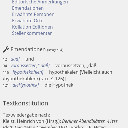
Editorische Anmerkungen
Emendationen
Erwähnte Personen
Erwähnte Orte
Kollation Editionen
Stellenkommentar
Emendationen
(insges. 4)
uud
und
12
voraussetzen,“ daß
voraussetzen, „daß
34
hypothekahlen
hypothekalen
Vielleicht auch
116
›hypothekablen‹ (s. u. Z. 126)
dieHypothek
die Hypothek
121
Textkonstitution
Textwiedergabe nach:
Kleist, Heinrich von (Hrsg.):
Berliner Abendblätter. 41tes
Blatt. Den 16ten November 1810.
Berlin
:
J. E. Hitzig
,