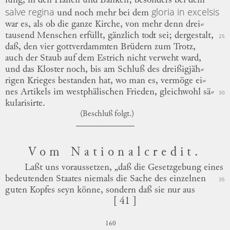
lung
, in den Hallen und Bänken; besonders bei dem
salve regina
gloria in excelsis
und noch mehr bei dem
war es, als ob die ganze Kirche, von mehr denn
drei
⸗
tausend
Menschen erfüllt, gänzlich todt sei; dergestalt,
25
daß, den vier gottverdammten Brüdern zum Trotz,
auch der Staub auf dem Estrich nicht verweht ward,
und das Kloster noch, bis am Schluß des
dreißigjäh
⸗
rigen
Krieges bestanden hat, wo man es, vermöge
ei
⸗
nes
Artikels im westphälischen Frieden, gleichwohl
sä
⸗
30
kularisirte
.
(Beschluß folgt.)
Vom Nationalcredit.
Laßt uns
voraussetzen, „daß
die Gesetzgebung eines
bedeutenden Staates niemals die Sache des einzelnen
35
guten Kopfes seyn könne, sondern daß sie nur aus
[ 41 ]
160