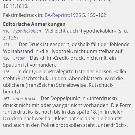
16.11.1810.
Faksimiledruck in:
BA-Reprint:1925
S. 159–162
Editorische Anmerkungen
Vielleicht auch ›hypothekablen‹ (s. u.
hypothekahlen
116
Z. 126)
Der Druck ist gesperrt, deshalb fällt der fehlende
121
Wortabstand in ›die Hypothek‹ nicht unmittelbar auf.
Das ›d‹ in ›Credit‹ druckt nicht mit, ein
Credit,
130
Spatium ist vorhanden.
In der Quelle ›Privilegirte Liste der Börsen-Halle‹
136
steht ›Rutschtschuk‹, in den ›Abendblättern‹ wird die
üblichere (französiche) Schreibweise ›Rutschuck‹
benutzt.
Der Doppelpunkt in ›unterdrückt‹
unterdrückt,
167
druckt nicht mit oder war gar nicht vorhanden. Die Form
›unterdruckt‹ ist noch bis in das späte 18. Jh. in vielen
Drucken nachweisbar, Kleist hat sie aber nie benutzt
und auch in den Polizeiprotokollen steht ›unterdrückt‹.