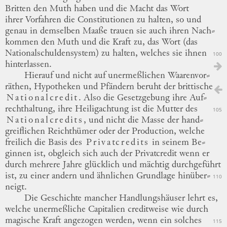
Britten den Muth haben und die Macht das Wort
ihrer Vorfahren die Constitutionen zu halten, so und
genau in demselben Maaße trauen sie auch ihren
Nach
⸗
kommen
den Muth und die Kraft zu, das Wort (das
Nationalschuldensystem) zu halten, welches sie ihnen
100
hinterlassen.
Hierauf und nicht auf unermeßlichen
Waarenvor
⸗
räthen
, Hypotheken und Pfändern beruht der brittische
Nationalcredit
.
Also die Gesetzgebung ihre
Auf
⸗
rechthaltung
, ihre Heiligachtung ist die Mutter des
105
Nationalcredits
, und nicht die Masse der
hand
⸗
greiflichen
Reichthümer oder der Production, welche
freilich die Basis des
Privatcredits
in seinem
Be
⸗
ginnen
ist, obgleich sich auch der Privatcredit wenn er
durch mehrere Jahre glücklich und mächtig durchgeführt
ist, zu einer andern und ähnlichen Grundlage
hinüber
⸗
110
neigt
.
Die Geschichte mancher Handlungshäuser lehrt es,
welche unermeßliche Capitalien creditweise wie durch
magische Kraft angezogen werden, wenn ein solches
115