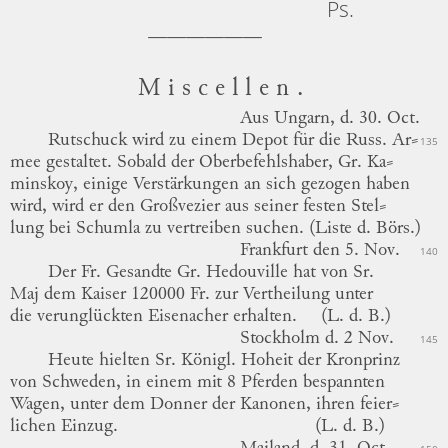
Ps.
Miscellen.
Aus
Ungarn,
d. 30. Oct.
Rutschuck
wird zu einem Depot für die Russ.
Ar
⸗
135
mee
gestaltet.
Sobald der Oberbefehlshaber,
Gr.
Ka
⸗
minskoy
,
einige Verstärkungen an sich gezogen haben
wird, wird er den
Großvezier
aus seiner festen
Stel
⸗
lung
bei
Schumla
zu vertreiben suchen.
(Liste d. Börs.)
Frankfurt
den 5. Nov.
140
Der Fr. Gesandte
Gr. Hedouville
hat von Sr.
Maj dem Kaiser 120000 Fr. zur Vertheilung unter
die verunglückten
Eisenacher
erhalten.
(L. d. B.)
Stockholm
d. 2 Nov.
145
Heute hielten
Sr. Königl. Hoheit der Kronprinz
von Schweden,
in einem mit 8 Pferden bespannten
Wagen, unter dem Donner der Kanonen, ihren
feier
⸗
lichen
Einzug.
(L. d. B.)