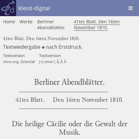
kleist-digital
Home
Werke
Berliner
41tes Blatt. Den 16ten
Abendblätter
November 1810.
41tes Blatt. Den 16ten November 1810.
Textwiedergabe
nach
Erstdruck
.
Textversion
Textversion
ohne orig. Zeilenfall
[+] ohne ſ, aͤ, oͤ, uͤ
Berliner Abendblätter.
41tes Blatt.
Den
16ten November 1810.
Die heilige Cäcilie oder die Gewalt der
Musik.