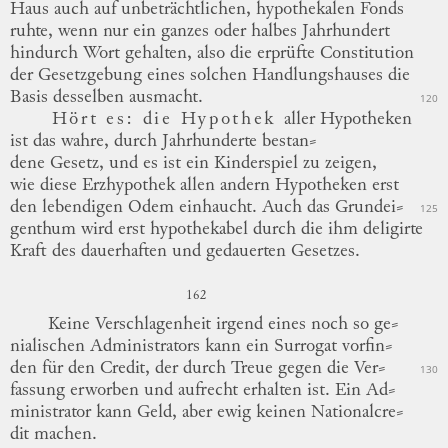
Haus auch auf unbeträchtlichen,
hypothekalen
Fonds
ruhte, wenn nur ein ganzes oder halbes Jahrhundert
hindurch Wort gehalten, also die erprüfte Constitution
der Gesetzgebung eines solchen Handlungshauses die
Basis desselben ausmacht.
120
Hört es:
die Hypothek
aller Hypotheken
ist das wahre, durch Jahrhunderte
bestan
⸗
dene
Gesetz,
und es ist ein Kinderspiel zu zeigen,
wie diese Erzhypothek allen andern Hypotheken erst
den lebendigen Odem einhaucht.
Auch das
Grundei
⸗
125
genthum
wird erst hypothekabel durch die ihm deligirte
Kraft des dauerhaften und gedauerten Gesetzes.
162
Keine Verschlagenheit irgend eines noch so
ge
⸗
nialischen
Administrators kann ein Surrogat
vorfin
⸗
den
für den
Credit,
der durch Treue gegen die
Ver
⸗
130
fassung
erworben und aufrecht erhalten ist.
Ein
Ad
⸗
ministrator
kann Geld, aber ewig keinen
Nationalcre
⸗
dit
machen.