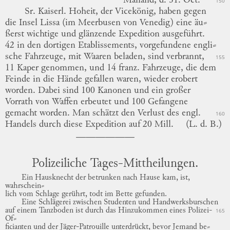
Mailand,
d. 31. Oct.
150
Sr. Kaiserl. Hoheit, der Vicekönig,
haben gegen
die Insel
Lissa
(im Meerbusen von
Venedig)
eine
äu
⸗
ßerst
wichtige und glänzende Expedition ausgeführt.
42 in den dortigen Etablissements, vorgefundene
engli
⸗
sche
Fahrzeuge, mit Waaren beladen, sind verbrannt,
155
11 Kaper genommen, und 14 franz. Fahrzeuge, die dem
Feinde in die Hände gefallen waren, wieder erobert
worden.
Dabei sind 100 Kanonen und ein großer
Vorrath von Waffen erbeutet und 100 Gefangene
gemacht worden.
Man schätzt den Verlust des engl.
160
Handels durch diese Expedition auf 20 Mill.
(L. d. B.)
Polizeiliche Tages-Mittheilungen.
Ein Hausknecht der betrunken nach Hause kam, ist,
wahrschein
⸗
lich
vom Schlage gerührt, todt im Bette gefunden.
Eine Schlägerei zwischen Studenten und Handwerksburschen
auf einem Tanzboden ist durch das Hinzukommen eines
Polizei-
165
Of
⸗
ficianten
und der Jäger-Patrouille
unterdrückt,
bevor Jemand
be
⸗