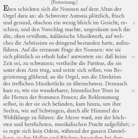
(Fortsetzung.)
E
ben schickten sich die Nonnen auf dem Altan der
Orgel dazu an: als Schwester Antonia plötzlich, frisch
und gesund, obschon ein wenig bleich im Gesicht,
er
⸗
5
schien
, und den Vorschlag machte, ungesäumt noch das
alte, oben erwähnte, italiänische Musikwerk, auf
wel
⸗
ches
die Aebtissinn so dringend bestanden hatte,
aufzu
⸗
führen
.
Auf die erstaunte Frage der Nonnen: wie sie
sich plötzlich so erholt habe? antwortete sie: daß keine
10
Zeit sei, zu schwatzen; vertheilte die Partitur, die sie
unter dem Arm trug,
und
setzte sich selbst, von
Be
⸗
geisterung
glühend, an die Orgel, um die Direktion
des treflichen Musikstücks zu übernehmen.
Demnach
kam es, wie ein wunderbarer, himmlischer Trost in
15
die Herzen der frommen Frauen; die Beklemmung
selbst, in der sie sich befanden, kam hinzu, um ihre
Seelen, wie auf Schwingen, durch alle Himmel des
Wohlklangs zu führen: die Messe ward, mit der
höch
⸗
sten
und herrlichsten, musikalischen Pracht aufgeführt;
20
es regte sich kein Odem, während der ganzen
Darstel
⸗