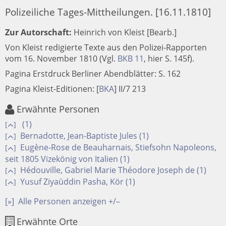
Polizeiliche Tages-Mittheilungen. [16.11.1810]
Zur Autorschaft:
Heinrich von Kleist [Bearb.]
Von Kleist redigierte Texte aus den Polizei-Rapporten
vom 16. November 1810 (Vgl.
BKB 11
, hier S. 145f).
Pagina Erstdruck Berliner Abendblätter: S. 162
Pagina Kleist-Editionen:
[
BKA
]
II/7 213
Erwähnte Personen
(1)
[
]
Bernadotte, Jean-Baptiste Jules (1)
[
]
Eugène-Rose de Beauharnais, Stiefsohn Napoleons,
[
]
seit 1805 Vizekönig von Italien (1)
Hédouville, Gabriel Marie Théodore Joseph de (1)
[
]
Yusuf Ziyaüddin Pasha, Kör (1)
[
]
[»]
Alle Personen anzeigen +/–
Erwähnte Orte