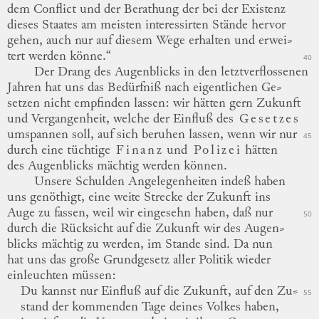
dem Conflict und der Berathung der bei der Existenz
dieses Staates am meisten interessirten Stände hervor
gehen, auch nur auf diesem Wege erhalten und
erwei
⸗
tert
werden könne.“
40
Der Drang des Augenblicks in den letztverflossenen
Jahren hat uns das Bedürfniß nach eigentlichen
Ge
⸗
setzen
nicht empfinden lassen: wir hätten gern Zukunft
und Vergangenheit, welche der Einfluß des
Gesetzes
umspannen soll, auf sich beruhen lassen, wenn wir nur
45
durch eine tüchtige
Finanz
und
Polizei
hätten
des Augenblicks mächtig werden können.
Unsere Schulden Angelegenheiten indeß haben
uns genöthigt, eine weite Strecke der Zukunft ins
Auge zu fassen, weil wir eingesehn haben, daß nur
50
durch die Rücksicht auf die Zukunft wir des
Augen
⸗
blicks
mächtig zu werden, im Stande sind.
Da nun
hat uns das große Grundgesetz aller Politik wieder
einleuchten müssen:
Du kannst nur Einfluß auf die Zukunft, auf den
Zu
⸗
55
stand
der kommenden Tage deines Volkes haben,