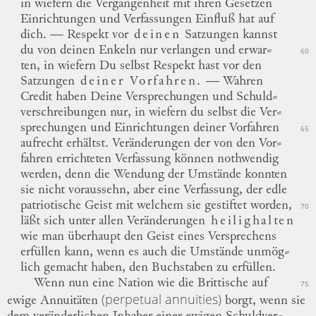
in wiefern die Vergangenheit mit ihren Gesetzen
Einrichtungen und Verfassungen Einfluß hat auf
dich. —
Respekt vor
deinen
Satzungen kannst
du von deinen Enkeln nur verlangen und
erwar
⸗
60
ten
, in wiefern Du selbst Respekt hast vor den
Satzungen
deiner Vorfahren.
—
Wahren
Credit haben Deine Versprechungen und
Schuld
⸗
verschreibungen
nur, in wiefern du selbst die
Ver
⸗
sprechungen
und Einrichtungen deiner Vorfahren
65
aufrecht erhältst.
Veränderungen der von den
Vor
⸗
fahren
errichteten Verfassung können nothwendig
werden, denn die Wendung der Umstände konnten
sie nicht voraussehn, aber eine Verfassung, der edle
patriotische Geist mit welchem sie gestiftet worden,
70
läßt sich unter allen Veränderungen
heilighalten
wie man überhaupt den Geist eines Versprechens
erfüllen kann, wenn es auch die Umstände
unmög
⸗
lich
gemacht haben, den Buchstaben zu erfüllen.
Wenn nun eine Nation wie die
Brittische
auf
75
(perpetual annuities)
ewige Annuitäten
borgt, wenn sie