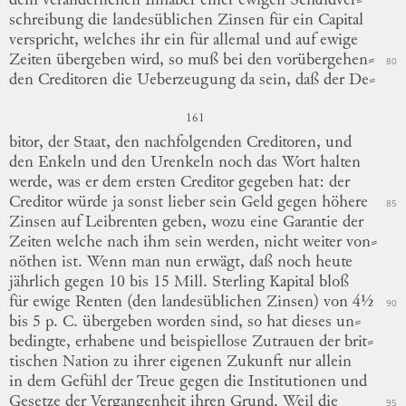
dem veränderlichen Inhaber einer ewigen
Schuldver
⸗
schreibung
die landesüblichen Zinsen für ein Capital
verspricht, welches ihr ein für allemal und auf ewige
Zeiten übergeben wird, so muß bei den
vorübergehen
⸗
80
den
Creditoren die Ueberzeugung da sein, daß der
De
⸗
161
bitor,
der Staat, den nachfolgenden Creditoren, und
den Enkeln und den Urenkeln noch das Wort halten
werde, was er dem ersten Creditor gegeben hat: der
Creditor würde ja sonst lieber sein Geld gegen höhere
85
Zinsen auf Leibrenten geben, wozu eine Garantie der
Zeiten welche nach ihm sein werden, nicht weiter
von
⸗
nöthen
ist.
Wenn man nun erwägt, daß noch heute
jährlich gegen 10 bis 15 Mill. Sterling Kapital bloß
für ewige Renten (den landesüblichen Zinsen) von 4½
90
bis 5 p. C. übergeben worden sind, so hat dieses
un
⸗
bedingte
, erhabene und beispiellose Zutrauen der
brit
⸗
tischen
Nation
zu ihrer eigenen Zukunft nur allein
in dem Gefühl der Treue gegen die Institutionen und
Gesetze der Vergangenheit ihren Grund.
Weil die
95