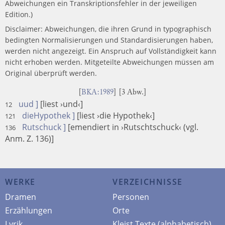
Abweichungen ein Transkriptionsfehler in der jeweiligen
Edition.)
Disclaimer: Abweichungen, die ihren Grund in typographisch
bedingten Normalisierungen und Standardisierungen haben,
werden nicht angezeigt. Ein Anspruch auf Vollständigkeit kann
nicht erhoben werden. Mitgeteilte Abweichungen müssen am
Original überprüft werden.
[
BKA:1989
] [3 Abw.]
uud ]
[liest ›und‹]
12
dieHypothek ]
[liest ›die Hypothek‹]
121
Rutschuck ]
[emendiert in ›Rutschtschuck‹ (vgl.
136
Anm. Z. 136)]
WERKE
VERZEICHNISSE
Dramen
Personen
Erzählungen
Orte
Lyrik
Kleist Texte (alphabetisch)