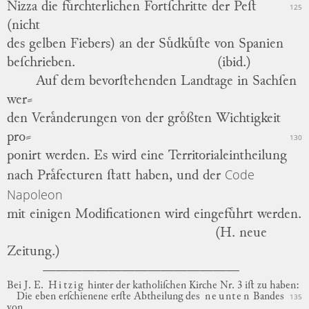
Nizza
die fuͤrchterlichen Fortſchritte der Peſt
125
(nicht
des gelben Fiebers) an der Suͤdkuͤſte von
Spanien
beſchrieben.
(ibid.)
Auf dem bevorſtehenden Landtage in
Sachſen
wer
⸗
den Veraͤnderungen von der groͤßten Wichtigkeit
pro
⸗
130
ponirt werden.
Es wird eine Territorialeintheilung
Code
nach Praͤfecturen ſtatt haben, und der
Napoleon
mit einigen Modificationen wird eingefuͤhrt werden.
(H. neue
Zeitung.)
Bei
J. E.
Hitzig
hinter der katholiſchen Kirche Nr. 3 iſt zu haben:
Die eben erſchienene erſte Abtheilung des
neunten
Bandes
135
von