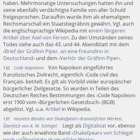
haben. Mehrmonatige Untersuchungen hatten ihn und
seine ebenfalls verdächtigte Familie von aller Schuld
freigesprochen. Daraufhin wurde ihm als ehemaligem
Reichsmarschall ein Staatsbegräbnis gewährt. Vgl. auch
die englischsprachige Wikipedia mit
einem längeren
Artikel über Axel von Fersen
. Zu den Umständen seines
Todes siehe auch das 43. und 44. Abendblatt mit dem
›
Brief der Gräfinn Piper, an eine Freundinn in
Deutschland
‹ und dem ›
Verhör der Gräfinn Piper
‹.
Von Napoleon eingeführtes
Code Napoleon
132
französisches Zivilrecht, eigentlich ›Code civil des
Français‹ betitelt. Es gilt als Vorbild vieler europäischer
bürgerlicher Zivilgesetze. So wurden in Teilen des
Deutschen Reiches Bestimmungen des ›Code Napoleon‹
erst 1900 vom ›Bürgerlichen Gesetzbuch‹ (BGB)
abgelöst. Vgl. u.a.
Artikel
in Wikipedia.
neunten Bandes von Shakeſpears dramatiſchen Werken,
137
Liegt als
Digitalisat
vor, ebenso
uͤberſetzt von A. W. Schlegel.
wie der auch erwähnte Band ›
Shakeſpears von Schlegel
noch unuͤberſetzte dramatiſche Werke
‹