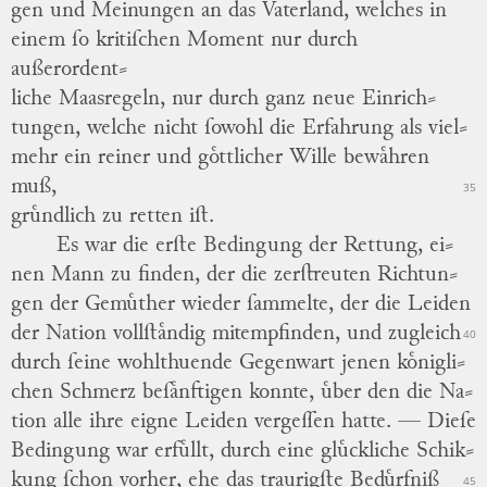
gen und Meinungen an das Vaterland, welches in
einem ſo kritiſchen Moment nur durch
außerordent
⸗
liche Maasregeln, nur durch ganz neue Einrich
⸗
tungen, welche nicht ſowohl die Erfahrung als viel
⸗
mehr ein reiner und goͤttlicher Wille bewaͤhren
muß,
35
gruͤndlich zu retten iſt.
Es war die erſte Bedingung der Rettung, ei
⸗
nen Mann zu finden, der die zerſtreuten Richtun
⸗
gen der Gemuͤther wieder ſammelte, der die Leiden
der Nation vollſtaͤndig mitempfinden, und zugleich
40
durch ſeine wohlthuende Gegenwart jenen koͤnigli
⸗
chen Schmerz beſaͤnftigen konnte, uͤber den die Na
⸗
tion alle ihre eigne Leiden vergeſſen hatte. —
Dieſe
Bedingung war erfuͤllt, durch eine gluͤckliche Schi
k
⸗
kung ſchon vorher, ehe das traurigſte Beduͤrfniß
45