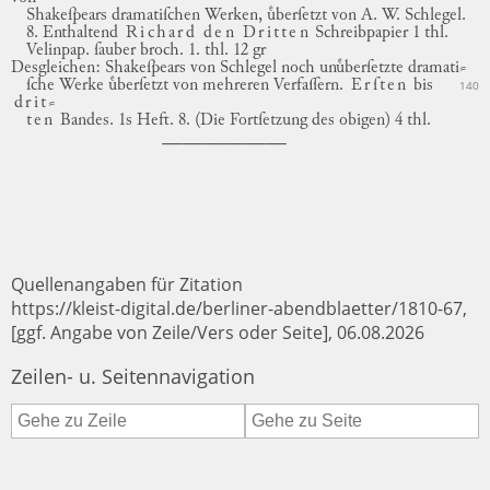
Shakeſpears
dramatiſchen Werken, uͤberſetzt von A. W. Schlegel.
8.
Enthaltend
Richard den Dritten
Schreibpapier 1 thl.
Velinpap.
ſauber broch. 1. thl. 12 gr
Desgleichen: Shakeſpears von Schlegel noch unuͤberſetzte dramati
⸗
ſche
Werke uͤberſetzt von mehreren Verfaſſern.
Erſten
bis
140
drit
⸗
ten
Bandes. 1s Heft. 8. (Die Fortſetzung des obigen) 4 thl.
Quellenangaben für Zitation
https://kleist-digital.de/berliner-abendblaetter/1810-67,
[ggf. Angabe von Zeile/Vers oder Seite], 06.08.2026
Zeilen- u. Seitennavigation