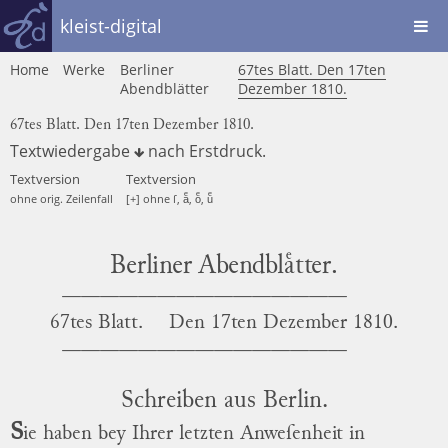
kleist-digital
Home
Werke
Berliner
67tes Blatt. Den 17ten
Abendblätter
Dezember 1810.
67tes Blatt. Den 17ten Dezember 1810.
Textwiedergabe
nach
Erstdruck
.
Textversion
Textversion
ohne orig. Zeilenfall
[+] ohne ſ, aͤ, oͤ, uͤ
Berliner Abendblaͤtter.
67tes Blatt.
Den
17ten Dezember 1810.
Schreiben aus
Berlin.
S
ie haben bey Ihrer letzten Anweſenheit in