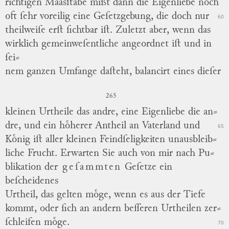
richtigen Maasſtabe mißt dann die Eigenliebe noch
oft ſehr voreilig eine Geſetzgebung, die doch nur
60
theilweiſe erſt ſichtbar iſt.
Zuletzt aber, wenn das
wirklich gemeinweſentliche angeordnet iſt und in
ſei
⸗
nem ganzen Umfange daſteht, balancirt eines dieſer
265
kleinen Urtheile das andre, eine Eigenliebe die an
⸗
dre, und ein hoͤherer Antheil an Vaterland und
65
Koͤnig iſt aller kleinen Feindſeligkeiten unausbleib
⸗
liche Frucht.
Erwarten Sie auch von mir nach Pu
⸗
blikation der
geſammten
Geſetze ein
beſcheidenes
Urtheil, das gelten moͤge, wenn es aus der Tiefe
kommt, oder ſich an andern beſſeren Urtheilen zer
⸗
ſchleifen moͤge.
70