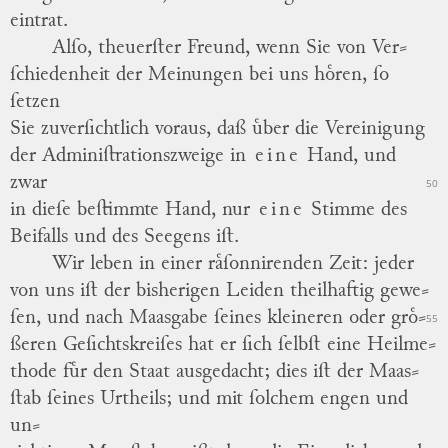
eintrat.
Alſo, theuerſter Freund, wenn Sie von Ver
⸗
ſchiedenheit der Meinungen bei uns hoͤren, ſo
ſetzen
Sie zuverſichtlich voraus, daß uͤber die Vereinigung
der Adminiſtrationszweige in
eine
Hand, und
zwar
50
in dieſe beſtimmte Hand, nur
eine
Stimme des
Beifalls und des Seegens iſt.
Wir leben in einer raͤſonnirenden Zeit: jeder
von uns iſt der bisherigen Leiden theilhaftig gewe
⸗
ſen, und nach Maasgabe ſeines kleineren oder groͤ
⸗
55
ßeren Geſichtskreiſes hat er ſich ſelbſt eine Heilme
⸗
thode fuͤr den Staat ausgedacht; dies iſt der Maas
⸗
ſtab ſeines Urtheils; und mit ſolchem engen und
un
⸗