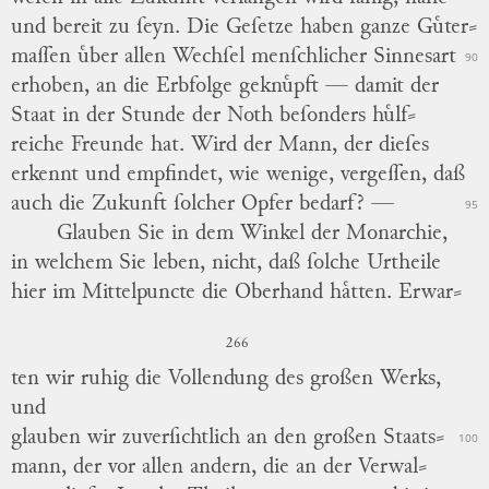
und bereit zu ſeyn.
Die Geſetze haben ganze Guͤter
⸗
maſſen uͤber allen Wechſel menſchlicher Sinnesart
90
erhoben, an die Erbfolge geknuͤpft — damit der
Staat in der Stunde der Noth beſonders huͤlf
⸗
reiche Freunde hat. Wird der Mann, der dieſes
erkennt und empfindet, wie wenige, vergeſſen, daß
auch die Zukunft ſolcher Opfer bedarf? —
95
Glauben Sie in dem Winkel der Monarchie,
in
welchem Sie leben, nicht, daß ſolche Urtheile
hier im Mittelpuncte die Oberhand haͤtten. Erwar
⸗
266
ten wir ruhig die Vollendung des großen Werks,
und
glauben wir zuverſichtlich an den großen Staats
⸗
100
mann, der vor allen andern, die an der Verwal
⸗