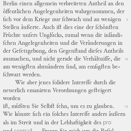
Berlin einen allgemein verbreiteten Antheil an den
oͤffentlichen Angelegenheiten wahrgenommen, der
ſich vor dem Kriege nur ſchwach und an wenigen
5
Stellen aͤußerte.
Auch iſt dies eine der ſchoͤnſten
Fruͤchte unſers Ungluͤcks, zumal wenn die inlaͤndi
⸗
ſchen Angelegenheiten und die Veraͤnderungen in
der Geſetzgebung, den Gegenſtand dieſes Antheils
ausmachen, und nicht gerade die Verhaͤltniſſe, die
10
am wenigſten abzuaͤndern ſind, am emſigſten be
⸗
ſchwazt werden.
Wie aber jenes ſolidere Intereſſe durch die
neuerlich
emanirten
Verordnungen geſteigert
worden
iſt, muͤßten Sie Selbſt ſehn, um es zu glauben.
15
Wie koͤnnte ſich ein ſolches Intereſſe anders aͤußern
pro
als im Streit und in der Lebhaftigkeit des
contra