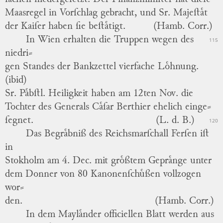
Maasregel in Vorſchlag gebracht, und
Sr. Majeſtaͤt
der Kaiſer
haben ſie beſtaͤtigt.
(Hamb. Corr.)
In
Wien
erhalten die Truppen wegen des
115
niedri
⸗
gen Standes der Bankzettel vierfache Loͤhnung.
(ibid)
Sr. Paͤbſtl. Heiligkeit
haben am 12ten Nov. die
Tochter
des Generals
Caͤſar Berthier
ehelich einge
⸗
ſegnet.
(L. d. B.)
120
Das
Begraͤbniß
des
Reichsmarſchall Ferſen
iſt
in
Stokholm
am 4. Dec. mit groͤßtem Gepraͤnge unter
dem Donner von 80 Kanonenſchuͤßen vollzogen
wor
⸗
den.
(Hamb. Corr.)
In dem Maylaͤnder officiellen Blatt werden aus