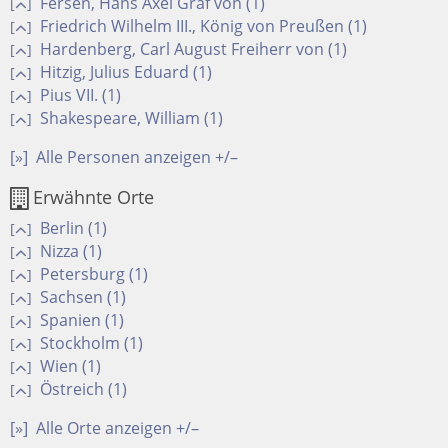
Fersen, Hans Axel Graf von (1)
[
]
Friedrich Wilhelm III., König von Preußen (1)
[
]
Hardenberg, Carl August Freiherr von (1)
[
]
Hitzig, Julius Eduard (1)
[
]
Pius VII. (1)
[
]
Shakespeare, William (1)
[
]
[»]
Alle Personen anzeigen +/–
Erwähnte Orte
Berlin (1)
[
]
Nizza (1)
[
]
Petersburg (1)
[
]
Sachsen (1)
[
]
Spanien (1)
[
]
Stockholm (1)
[
]
Wien (1)
[
]
Östreich (1)
[
]
[»]
Alle Orte anzeigen +/–