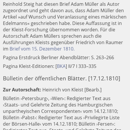
Reinhold Steig hat diesen Brief Adam Müller als Autor
zugeordnet und geht davon aus, dass Adam Müller den
Artikel »auf Wunsch und Veranlassung eines märkischen
Edelmanns« geschrieben habe. Diese Auffassung ist in
der Kleist-Forschung übernommen worden. Für die
Autorschaft Adam Müllers sprechen auch die
Ausführungen Kleists gegenüber Friedrich von Raumer
im
Brief vom 15. Dezember 1810.
Pagina Erstdruck Berliner Abendblätter: S. 263–266
Pagina Kleist-Editionen:
[
BKA
]
II/7 I 333–335
Bülletin der öffentlichen Blätter. [17.12.1810]
Zur Autorschaft:
Heinrich von Kleist [Bearb.]
Bülletin ›Petersburg‹, ›Wien‹: Redigierter Text aus
›Staats- und Gelehrte Zeitung des Hamburgischen
unpartheyischen Correspondenten‹ vom 14.12.1810;
Bülletin ›Pabst‹: Redigierter Text aus ›Privilegirte Liste
der Börsen-Halle‹ vom 14.12.1810; Bülletin ›Fersen‹: