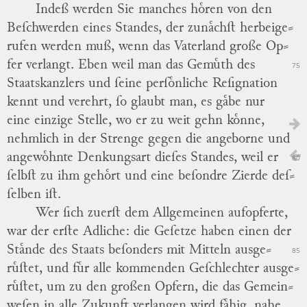
Indeß werden Sie manches hoͤren von den
Beſchwerden eines Standes, der zunaͤchſt herbeige
⸗
rufen werden muß, wenn das Vaterland große Op
⸗
fer verlangt.
Eben weil man das Gemuͤth des
75
Staatskanzlers und ſeine perſoͤnliche Reſignation
kennt und verehrt, ſo glaubt man, es gaͤbe nur
eine einzige Stelle, wo er zu weit gehn koͤnne,
nehmlich in der Strenge gegen die angeborne und
angewoͤhnte Denkungsart dieſes Standes, weil er
80
ſelbſt zu ihm gehoͤrt und eine beſondre Zierde deſ
⸗
ſelben iſt.
Wer ſich zuerſt dem Allgemeinen aufopferte,
war der erſte Adliche: die Geſetze haben einen der
Staͤnde des Staats beſonders mit Mitteln ausge
⸗
85
ruͤſtet, und fuͤr alle kommenden Geſchlechter ausge
⸗
ruͤſtet, um zu den großen Opfern, die das Gemein
⸗
weſen in alle Zukunft verlangen wird faͤhig, nahe