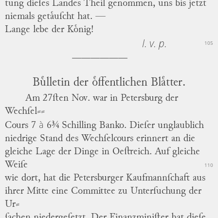
tung dieſes Landes Theil genommen, uns bis jetzt
niemals getaͤuſcht hat. —
Lange lebe der Koͤnig!
l. v. p.
105
Buͤlletin der oͤffentlichen Blaͤtter.
Am 27ſten Nov. war in
Petersburg
der
Wechſel⸗
⸗
à
Cours 7
6¾ Schilling Banko.
Dieſer unglaublich
niedrige Stand des Wechſelcours erinnert an die
gleiche Lage der Dinge in
Oeſtreich
.
Auf gleiche
Weiſe
110
wie dort, hat die Petersburger Kaufmannſchaft aus
ihrer Mitte eine Committee zu Unterſuchung der
Ur
⸗
ſachen niedergeſetzt.
Der Finanzminiſter hat dieſe