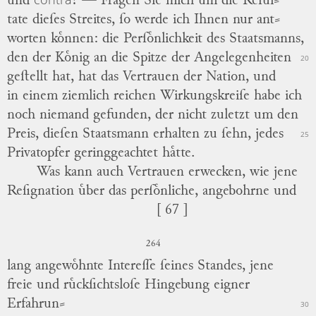
und
? —
Fragen Sie mich um die Reſul
⸗
tate dieſes Streites, ſo werde ich Ihnen nur ant
⸗
worten koͤnnen: die
Perſoͤnlichkeit des Staatsmanns,
den der
Koͤnig
an die Spitze der Angelegenheiten
20
geſtellt hat, hat das Vertrauen der Nation, und
in einem ziemlich reichen Wirkungskreiſe habe ich
noch niemand gefunden, der nicht zuletzt um den
Preis, dieſen Staatsmann erhalten zu ſehn, jedes
25
Privatopfer geringgeachtet haͤtte.
Was kann auch Vertrauen erwecken, wie jene
Reſignation
uͤber das perſoͤnliche, angebohrne und
[ 67 ]
264
lang angewoͤhnte Intereſſe ſeines Standes, jene
freie und ruͤckſichtsloſe Hingebung eigner
Erfahrun
⸗
30