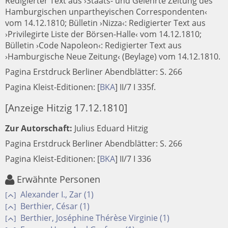
Redigierter Text aus ›Staats- und Gelehrte Zeitung des
Hamburgischen unpartheyischen Correspondenten‹
vom 14.12.1810; Bülletin ›Nizza‹: Redigierter Text aus
›Privilegirte Liste der Börsen-Halle‹ vom 14.12.1810;
Bülletin ›Code Napoleon‹: Redigierter Text aus
›Hamburgische Neue Zeitung‹ (Beylage) vom 14.12.1810.
Pagina Erstdruck Berliner Abendblätter: S. 266
Pagina Kleist-Editionen:
[
BKA
]
II/7 I 335f.
[Anzeige Hitzig 17.12.1810]
Zur Autorschaft:
Julius Eduard Hitzig
Pagina Erstdruck Berliner Abendblätter: S. 266
Pagina Kleist-Editionen:
[
BKA
]
II/7 I 336
Erwähnte Personen
Alexander I., Zar (1)
[
]
Berthier, César (1)
[
]
Berthier, Joséphine Thérèse Virginie (1)
[
]