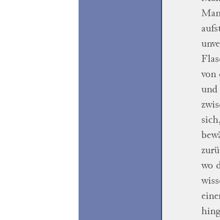
Man 
aufs
unve
Flas
von 
und
zwi
sich
bew
zur
wo 
wiss
eine
hing