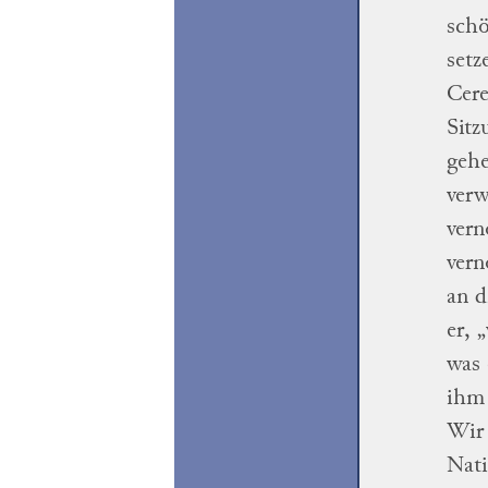
sch
setz
Cere
Sitz
geh
verw
ver
ver
an d
er,
„
was 
ihm 
Wir 
Nati