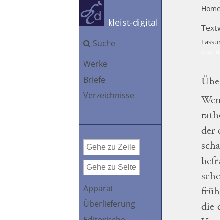
Hom
kleist-digital
Text
Fassu
Suche
emendi
Werke
Briefe
Übe
Verzeichnisse
Wenn
rath
der 
scha
befr
sehe
Apparat
früh
Überlieferung
die 
Editorische