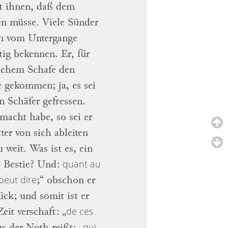
et ihnen, daß dem
len müsse.
Viele Sünder
en vom Untergange
tig bekennen.
Er, für
anchem
Schafe den
 gekommen; ja, es sei
n Schäfer gefressen.
macht habe, so sei er
tter von
sich ableiten
u weit.
Was ist es, ein
quant au
 Bestie?
Und:
peut dire
;“ obschon er
lück;
und somit ist er
de ces
Zeit verschaft: „
qui
s der Noth reißt: „