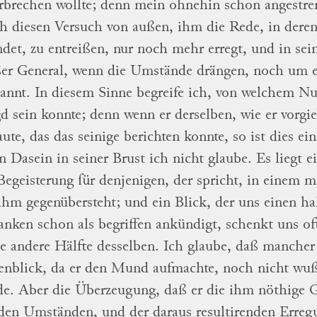
rbrechen wollte; denn mein ohnehin schon
angestr
h diesen Versuch von außen, ihm
die Rede, in deren
ndet, zu entreißen, nur noch
mehr erregt, und in sein
er General,
wenn die Umstände drängen, noch um e
annt.
In diesem Sinne begreife ich, von welchem N
 sein konnte; denn wenn er
derselben,
wie er
vorgie
aute, das das seinige
berichten
konnte, so
ist dies ei
n Dasein in seiner Brust ich
nicht glaube.
Es liegt e
Begeisterung
für denjenigen, der spricht, in einem
 ihm
gegenübersteht; und ein Blick, der uns einen h
nken schon als begriffen ankündigt, schenkt uns o
e andere Hälfte desselben.
Ich glaube, daß
mancher 
enblick, da er den Mund
aufmachte, noch nicht wuß
de.
Aber die
Überzeugung, daß er die ihm nöthige 
den Umständen, und der daraus resultirenden Erreg