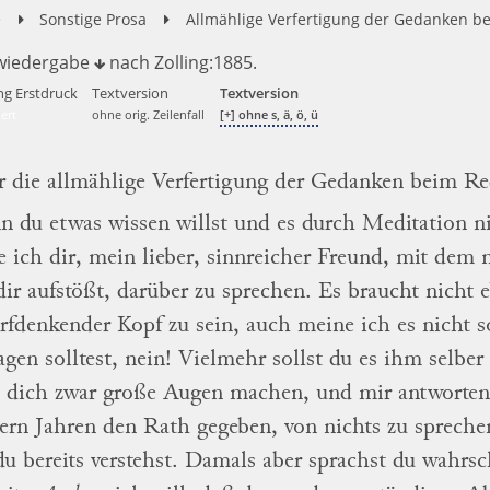
e
Sonstige Prosa
Allmählige Verfertigung der Gedanken b
wiedergabe
nach
Zolling:1885.
ng Erstdruck
Textversion
Textversion
ert
ohne orig. Zeilenfall
[+] ohne s, ä, ö, ü
r die
allmählige
Verfertigung
der Gedanken beim Re
 du etwas wissen willst und es durch
Meditation
n
e ich dir, mein lieber, sinnreicher Freund,
mit dem n
dir
aufstößt,
darüber zu
sprechen.
Es braucht nicht 
rfdenkender Kopf zu sein,
auch meine ich es nicht s
agen solltest,
nein!
Vielmehr sollst du es ihm selber
 dich zwar große Augen machen, und mir antworte
ern Jahren den Rath gegeben, von nichts zu
spreche
du bereits verstehst.
Damals
aber sprachst du wahrs