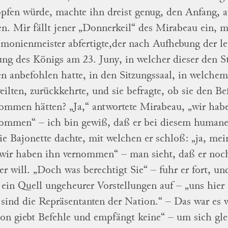
öpfen würde, machte
ihn
dreist genug, den Anfang,
a
en.
Mir fällt jener „
Donnerkeil
“ des
Mirabeau
ein, m
monienmeister abfertigte,
der nach Aufhebung der l
ung des
Königs
am 23. Juny, in welcher dieser den 
en
anbefohlen
hatte, in den Sitzungssaal, in welche
eilten, zurückkehrte, und sie befragte, ob sie den
Be
nommen hätten?
„Ja,“ antwortete
Mirabeau,
„wir hab
nommen“ – ich bin gewiß,
daß er bei diesem humane
ie Bajonette
dachte, mit welchen er schloß: „ja, mei
wir haben ihn vernommen“ – man sieht, daß er noc
er will. „Doch was berechtigt Sie“ – fuhr er fort,
und
ein Quell ungeheurer Vorstellungen
auf – „uns hier
sind die Repräsen
tanten der Nation.“ –
Das war es w
on giebt Befehle und empfängt keine“ – um sich gl