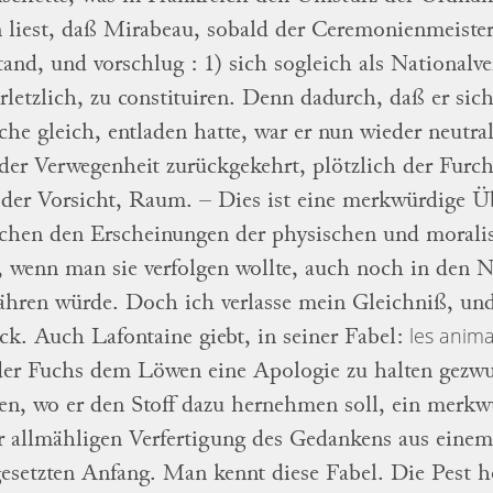
liest, daß
Mirabeau,
sobald
der Ceremonienmeister 
tand, und
vorschlug
:
1) sich sogleich als Nationalv
rletzlich, zu constituiren.
Denn dadurch, daß er sich
che gleich, entladen hatte, war er nun wieder
neutra
der Verwegenheit zurückgekehrt,
plötzlich der Furc
 der Vorsicht, Raum.
–
Dies ist eine merkwürdige 
schen den
Erscheinungen der physischen und morali
,
wenn man sie verfolgen wollte, auch noch in den
ähren würde.
Doch ich verlasse mein Gleichniß, un
les anim
ück.
Auch
Lafontaine
giebt, in seiner Fabel:
der Fuchs dem Löwen
eine Apologie zu halten gezwu
en, wo er
den Stoff dazu hernehmen soll, ein merkw
r allmähligen Verfertigung des Gedankens aus einem
esetzten Anfang.
Man kennt diese Fabel.
Die Pest
h