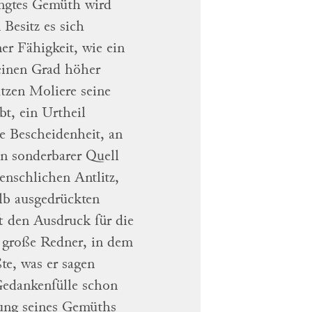
engtes Gemüth wird
 Besitz es sich
er Fähigkeit, wie ein
inen Grad höher
utzen
Moliere seine
bt, ein Urtheil
ne Bescheidenheit, an
in sonderbarer Quell
 menschlichen
Antlitz
,
alb ausgedrückten
ft den
Ausdruck für die
große Redner, in dem
te, was er sagen
Gedankenfülle schon
ung seines
Gemüths