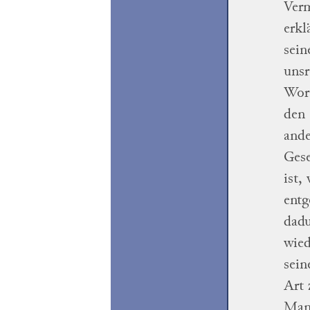
Verm
erkl
sein
unsr
Wora
den 
ande
Ges
ist,
entg
dadu
wied
sein
Art 
Mans