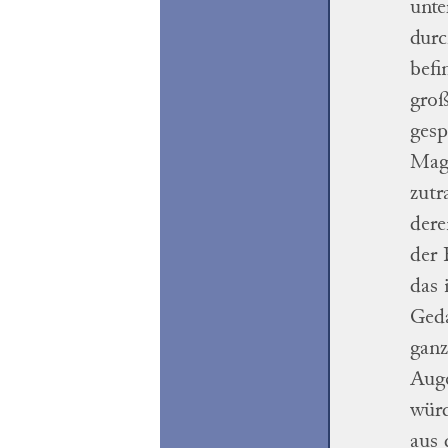
unte
durc
befi
groß
gesp
Magd
zutr
dere
der 
das
Geda
ganz
Aug
wür
aus