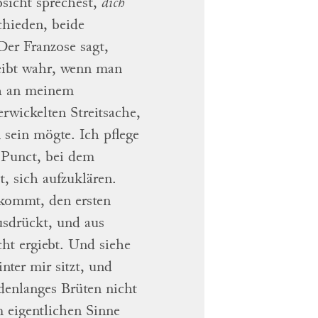
sicht sprechest,
dich
chieden, beide
Der
Franzose sagt,
leibt wahr, wenn man
ch an meinem
erwickelten Streitsache,
n sein mögte.
Ich pflege
n Punct, bei dem
st,
sich
aufzuklären
.
kommt, den ersten
usdrückt, und aus
ht ergiebt.
Und siehe
nter mir sitzt, und
undenlanges
Brüten nicht
m eigentlichen Sinne