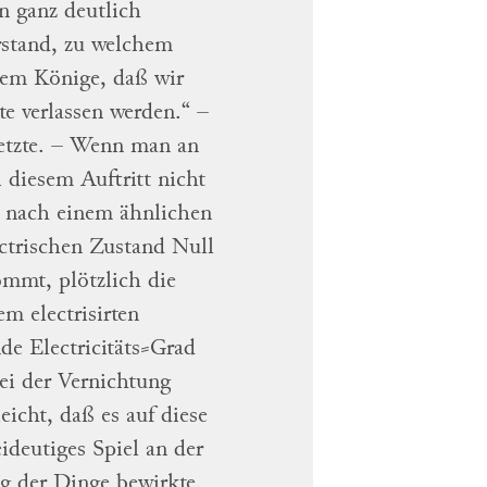
n ganz deutlich
stand, zu welchem
hrem
Könige,
daß wir
te
verlassen werden.“
–
etzte.
– Wenn man an
i diesem Auftritt nicht
n; nach einem ähnlichen
ctrischen Zustand Null
 kommt,
plötzlich die
em electrisirten
e Electricitäts⸗Grad
ei der Vernichtung
leicht, daß es auf diese
eideutiges
Spiel an der
 der Dinge bewirkte.