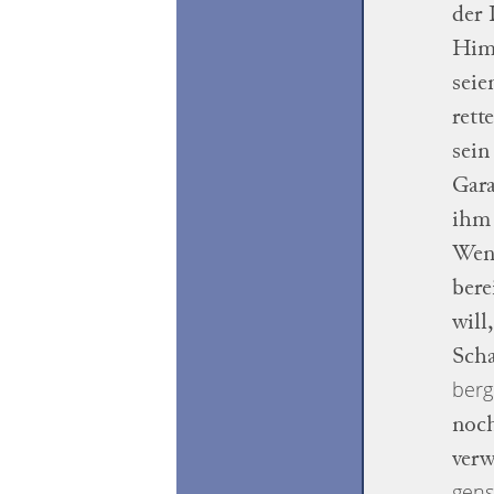
der 
Himm
seie
rett
sein
Gar
ihm 
Wen
bere
will
Sch
berg
noch
verw
gens