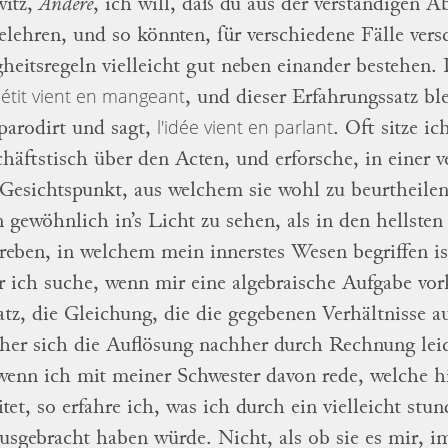
itz,
Andere
, ich
will, daß du aus der
verständigen
Ab
elehren,
und so könnten, für verschiedene Fälle vers
heitsregeln
vielleicht
gut
neben einander bestehen.
pétit vient en mangeant
, und dieser Erfahrungs
satz b
l'idée vient
en parlant
parodirt
und sagt,
.
Oft sitze i
häftstisch
über den Acten,
und erforsche, in einer v
 Gesichtspunkt,
aus welchem sie wohl zu beurtheile
n
gewöhnlich in’s Licht zu sehen, als in den hellste
reben, in welchem
mein innerstes
Wesen
begriffen i
 ich suche, wenn mir eine algebraische Aufgabe
vor
tz, die Gleichung, die die gegebenen
Verhältnisse a
her sich die Auflösung
nachher durch Rechnung leic
 wenn
ich mit meiner Schwester davon rede, welche hi
itet, so erfahre ich, was ich durch ein vielleicht st
usgebracht haben würde.
Nicht, als ob sie es
mir, i