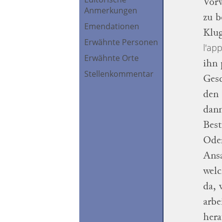
Vorw
Anmerkungen
zu
b
Emendationen
Klug
Erwähnte Personen
l'ap
Erwähnte Orte
ihn
Stellenkommentar
Gesc
den
dan
Best
Oder
Ansa
welc
da,
arbe
hera