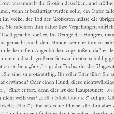
Löwe versammelt die Großen desselben,
und eröffn
el, wenn er besänftigt werden
solle, ein Opfer fal
n im Volke, der
Tod des Größesten müsse die übrig
en.
Sie möchten ihm daher ihre Vergehungen aufrich
 Theil gestehe, daß er, im Drange des Hungers, m
aus gemacht; auch dem Hunde, wenn er ihm
zu nahe
in leckerhaften Augenblicken
zugestoßen, daß er de
n niemand
sich größerer Schwachheiten schuldig ge
it zu sterben.
„Sire,“ sagt der Fuchs, der das Ungewi
, „Sie sind zu großmüthig.
Ihr edler Eifer führt
Sie z
aaf erwürgen?
Oder einen
Hund, diese nichtswürdige
er
„on
,“ fährt
er fort, denn dies ist der Hauptpunct:
qu'il méritoit tout mal
 nicht weiß was? „
;“ auf gut G
étant
ickelt; „
“; eine schlechte Phrase, die ihm
aber 
 là
,“ und nun erst findet er den
Gedanken, der ihn au