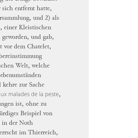
sich entfernt hatte,
ersammlung, und 2) als
, einer
Kleistischen
l geworden, und gab,
ht vor dem
Chatelet,
Übereinstimmung
schen Welt, welche
 Nebenumständen
d
kehre zur Sache
aux malades de la peste
,
ngen ist, ohne zu
ürdiges Beispiel von
 in der
Noth
errscht im Thierreich,