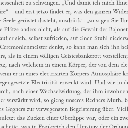
essenheit zu schwingen.
„Und damit ich
mich Ihne
äre“ – und erst jetzo findet er, was
den ganzen Wider
e Seele gerüstet dasteht,
ausdrückt: „so sagen Sie I
e Plätze
anders nicht, als auf die
Gewalt der Bajonet
uf er sich,
selbst zufrieden,
auf einen Stuhl nieders
Ceremonienmeister denkt, so kann man sich
ihn be
rs, als in einem völligen
Geistesbankerott vorstelle
etz, nach
welchem in einem Körper, der von dem ele
 wenn er in eines electrisirten Körpers Atmosphäre
egengesetzte Electricität erweckt wird.
Und wie
in d
rch, nach einer Wechselwirkung, der
ihm inwohnend
er verstärkt wird, so
gieng unseres Redners Muth, b
es Gegners
zur verwegensten Begeisterung über.
Viel
zuletzt das Zucken einer Oberlippe war, oder ein zw
chette, was in Frankreich den Umsturz der
Ordnung