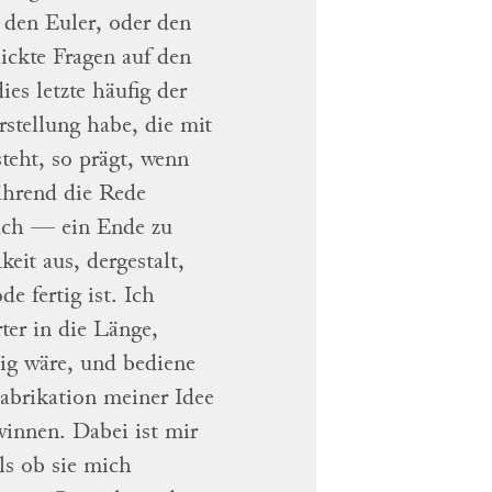
e den
Euler
, oder den
hickte Fragen auf den
es letzte häufig
der
rstellung
habe, die mit
teht, so prägt, wenn
hrend die Rede
uch — ein Ende zu
hkeit aus,
dergestalt
,
ode
fertig
ist.
Ich
ter in die Länge,
hig wäre, und bediene
Fabrikation meiner
Idee
ewinnen.
Dabei
ist mir
ls ob sie mich