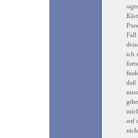
sagte
Käst
Pun
Fall
dem,
ich
fort
find
daß 
misc
gebr
mich
auf 
nich