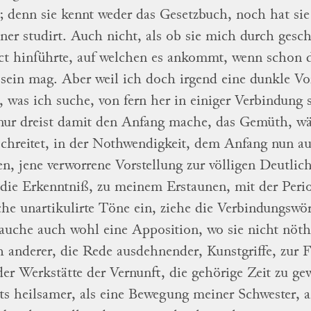
; denn sie kennt weder das
Gesetzbuch, noch hat si
ner
studirt.
Auch
nicht, als ob sie mich durch gesc
ct
hinführte, auf welchen es ankommt, wenn schon di
 sein mag.
Aber weil ich doch irgend eine dunkle Vo
 was ich suche, von fern her in einiger
Verbindung s
 nur
dreist
damit den
Anfang mache, das Gemüth, wä
schreitet, in der
Nothwendigkeit, dem Anfang nun a
en, jene
verworrene Vorstellung zur völligen Deutlic
die Erkenntniß, zu meinem Erstaunen, mit der
Peri
he unartikulirte Töne ein, ziehe die Verbindungs
wör
auche auch wohl eine
Apposition
, wo
sie nicht nöt
 anderer, die Rede
ausdehnender, Kunstgriffe, zur 
der
Werkstätte der Vernunft, die gehörige Zeit zu g
ts heilsamer, als eine Bewegung meiner Schwester,
a