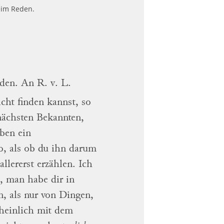
eim Reden.
den.
An
R. v. L.
icht
finden kannst, so
ächsten Bekannten,
eben ein
o, als ob du ihn darum
allererst
erzählen.
Ich
n, man
habe dir in
n, als nur von Dingen,
cheinlich mit dem