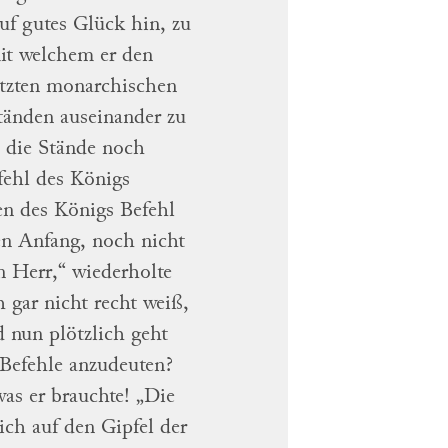
uf gutes Glück hin, zu
it welchem er den
etzten monarchischen
Ständen auseinander zu
m die
Stände noch
fehl des
Königs
en des
Königs
Befehl
n Anfang, noch nicht
n Herr,“ wiederholte
h gar nicht
recht weiß,
 nun plötzlich geht
 Befehle anzudeuten?
as er brauchte! „Die
eich
auf den Gipfel der