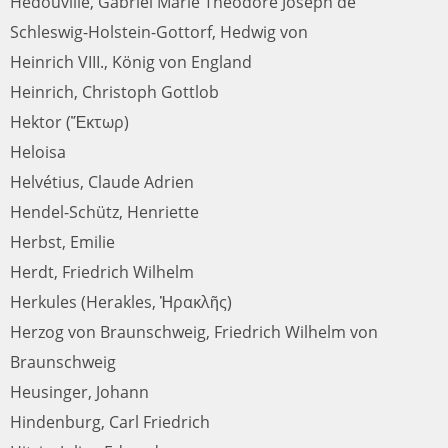
Hédouville, Gabriel Marie Théodore Joseph de
Schleswig-Holstein-Gottorf, Hedwig von
Heinrich VIII., König von England
Heinrich, Christoph Gottlob
Hektor (Ἕκτωρ)
Heloisa
Helvétius, Claude Adrien
Hendel-Schütz, Henriette
Herbst, Emilie
Herdt, Friedrich Wilhelm
Herkules (Herakles, Ἡρακλῆς)
Herzog von Braunschweig, Friedrich Wilhelm von
Braunschweig
Heusinger, Johann
Hindenburg, Carl Friedrich