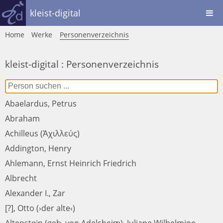
kleist-digital
Home
Werke
Personenverzeichnis
kleist-digital : Personenverzeichnis
Abaelardus, Petrus
Abraham
Achilleus (Ἀχιλλεύς)
Addington, Henry
Ahlemann, Ernst Heinrich Friedrich
Albrecht
Alexander I., Zar
[?], Otto (›der alte‹)
Altenstein (geb. von Adelsheim), Juliane Wilhelmine