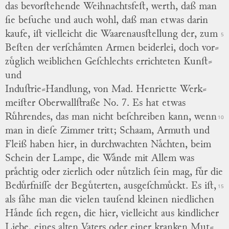
das bevorſtehende Weihnachtsfeſt, werth, daß man
ſie beſuche und auch wohl,
daß
man etwas darin
kaufe, iſt vielleicht die Waarenausſtellung der, zum
5
Beſten der verſchaͤmten Armen beiderlei, doch vor
⸗
zuͤglich weiblichen Geſchlechts errichteten Kunſt⸗
und
Induſtrie⸗Handlung, von
Mad. Henriette Werk
⸗
meiſter
Oberwallſtraße No. 7.
Es hat etwas
Ruͤhrendes,
das
man nicht beſchreiben kann, wenn
10
man in dieſe Zimmer tritt; Schaam, Armuth und
Fleiß haben hier, in durchwachten Naͤchten, beim
Schein der Lampe, die Waͤnde mit Allem was
praͤchtig oder zierlich oder nuͤtzlich ſein mag, fuͤr die
Beduͤrfniſſe der Beguͤterten, ausgeſchmuͤckt.
Es iſt,
15
als ſaͤhe man die vielen tauſend kleinen niedlichen
Haͤnde ſich regen, die hier, vielleicht aus kindlicher
Liebe, eines alten Vaters oder einer kranken Mut
⸗