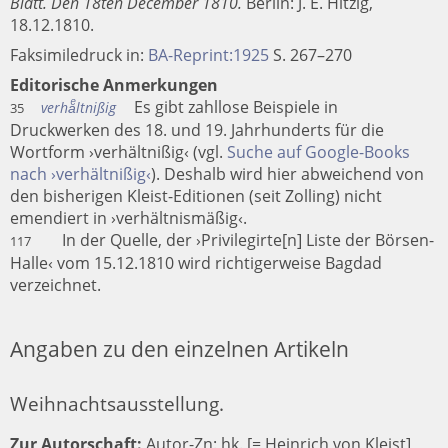
Blatt. Den 18ten December 1810.
Berlin
:
J. E. Hitzig
,
18.12.1810.
Faksimiledruck in:
BA-Reprint:1925
S. 267–270
Editorische Anmerkungen
Es gibt zahllose Beispiele in
verhaͤltnißig
35
Druckwerken des 18. und 19. Jahrhunderts für die
Wortform ›verhältnißig‹ (vgl.
Suche auf Google-Books
nach ›verhältnißig‹
). Deshalb wird hier abweichend von
den bisherigen Kleist-Editionen (seit Zolling) nicht
emendiert in ›verhältnismäßig‹.
In der Quelle, der ›Privilegirte[n] Liste der Börsen-
117
Halle‹ vom 15.12.1810 wird richtigerweise Bagdad
verzeichnet.
Angaben zu den einzelnen Artikeln
Weihnachtsausstellung.
Zur Autorschaft:
Autor-Zn: hk. [= Heinrich von Kleist]