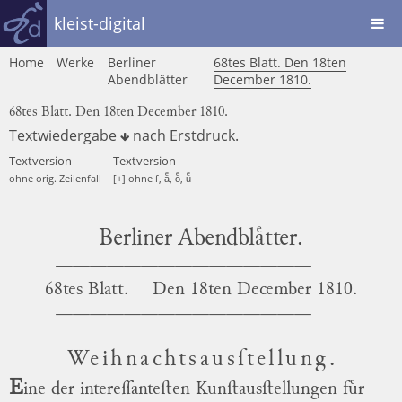
kleist-digital
Home
Werke
Berliner
68tes Blatt. Den 18ten
Abendblätter
December 1810.
68tes Blatt. Den 18ten December 1810.
Textwiedergabe
nach
Erstdruck
.
Textversion
Textversion
ohne orig. Zeilenfall
[+] ohne ſ, aͤ, oͤ, uͤ
Berliner Abendblaͤtter.
68tes Blatt.
Den
18ten December 1810.
Weihnachtsausſtellung.
E
ine der intereſſanteſten Kunſtausſtellungen fuͤr