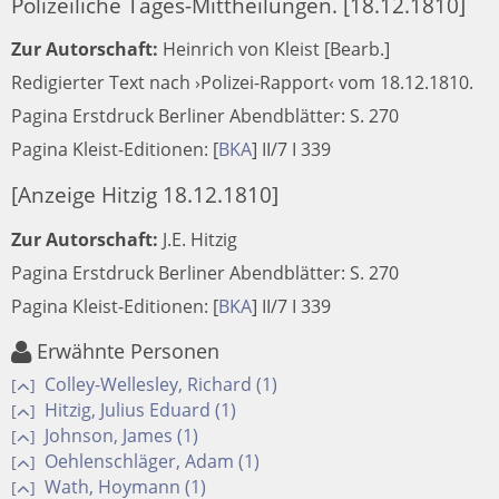
Polizeiliche Tages-Mittheilungen. [18.12.1810]
Zur Autorschaft:
Heinrich von Kleist [Bearb.]
Redigierter Text nach ›Polizei-Rapport‹ vom 18.12.1810.
Pagina Erstdruck Berliner Abendblätter: S. 270
Pagina Kleist-Editionen:
[
BKA
]
II/7 I 339
[Anzeige Hitzig 18.12.1810]
Zur Autorschaft:
J.E. Hitzig
Pagina Erstdruck Berliner Abendblätter: S. 270
Pagina Kleist-Editionen:
[
BKA
]
II/7 I 339
Erwähnte Personen
Colley-Wellesley, Richard (1)
[
]
Hitzig, Julius Eduard (1)
[
]
Johnson, James (1)
[
]
Oehlenschläger, Adam (1)
[
]
Wath, Hoymann (1)
[
]