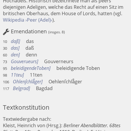
Hochadels. Historisch bezeichnete man als peers
diejenigen Adeligen, welche das Recht auf einen Sitz im
britischen Oberhaus, dem House of Lords, hatten (vgl.
Wikipedia ›Peer (Adel)‹
).
Emendationen
(insges. 8)
daß
das
10
das
daß
30
den
denn
60
Gouverueurs
Gouverneurs
73
beleidigendeToben
beleidigende Toben
95
11teu
11ten
98
Ohlenſchlaͤger
Oehlenſchlaͤger
106
Belgrad
Bagdad
117
Textkonstitution
Textwiedergabe nach:
Kleist, Heinrich von (Hrsg.):
Berliner Abendblätter. 68tes