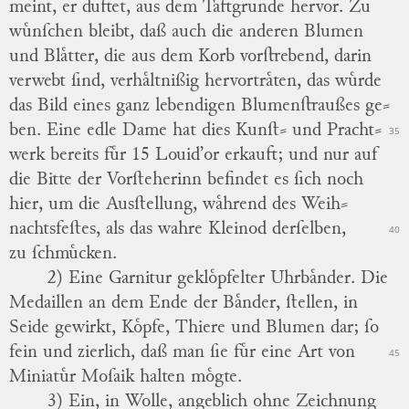
meint, er duftet, aus dem Taftgrunde hervor.
Zu
wuͤnſchen bleibt, daß auch die anderen Blumen
und Blaͤtter, die aus dem Korb vorſtrebend, darin
verwebt ſind,
verhaͤltnißig
hervortraͤten, das wuͤrde
das Bild eines ganz lebendigen Blumenſtraußes ge
⸗
ben.
Eine edle Dame hat dies Kunſt⸗ und Pracht
⸗
35
werk bereits fuͤr 15 Louid’or erkauft; und nur auf
die Bitte der Vorſteherinn befindet es ſich noch
hier, um die Ausſtellung, waͤhrend des Weih
⸗
nachtsfeſtes, als das wahre Kleinod derſelben,
40
zu ſchmuͤcken.
2) Eine Garnitur gekloͤpfelter Uhrbaͤnder.
Die
Medaillen an dem Ende der Baͤnder, ſtellen, in
Seide gewirkt, Koͤpfe, Thiere und Blumen dar; ſo
fein und zierlich, daß man ſie fuͤr eine Art von
45
Miniatuͤr Moſaik halten moͤgte.
3) Ein, in Wolle, angeblich ohne Zeichnung