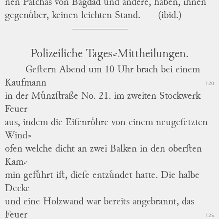
nen Paſchas von
Bagdad
und andere, haben, ihnen
gegenuͤber, keinen leichten Stand.
(ibid.)
Polizeiliche Tages⸗Mittheilungen.
Geſtern Abend um 10 Uhr brach bei einem
Kaufmann
120
in der
Muͤnzſtraße No. 21.
im zweiten Stockwerk
Feuer
aus, indem die Eiſenroͤhre von einem neugeſetzten
Wind
⸗
ofen welche dicht an zwei Balken in den oberſten
Kam
⸗
min gefuͤhrt iſt, dieſe entzuͤndet hatte.
Die halbe
Decke
und eine Holzwand war bereits angebrannt, das
Feuer
125