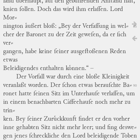
land uͤberhaupt, auf den gebuͤhrenden Anſtand haͤlt,
knien ſollen. Doch das wird ihm erlaſſen.
Lord
Mor
⸗
nington aͤußert bloß: „Bey der Verfaſſung in wel
⸗
85
cher der Baronet zu der Zeit geweſen, da er ſich
ver
⸗
gangen, habe keine ſeiner ausgeſtoßenen Reden
etwas
Beleidigendes enthalten koͤnnen.“ –
Der Vorfall war durch eine bloße Kleinigkeit
veranlaßt worden. Der ſchon etwas berauſchte Ba
⸗
90
ronet hatte ſeinen Sitz im Unterhauſe verlaſſen, um
in einem benachbarten
Càffeehauſe
noch mehr zu
trin
⸗
ken. Bey ſeiner Zuruͤckkunft findet er den vorher
inne gehabten Sitz nicht mehr leer; und fing deswe
⸗
gen jenes ſchreckliche den Lord
beleidigende Toben