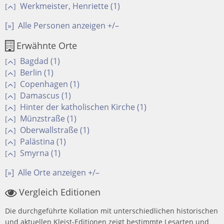
Werkmeister, Henriette (1)
[
]
[»]
Alle Personen anzeigen +/–
Erwähnte Orte
Bagdad (1)
[
]
Berlin (1)
[
]
Copenhagen (1)
[
]
Damascus (1)
[
]
Hinter der katholischen Kirche (1)
[
]
Münzstraße (1)
[
]
Oberwallstraße (1)
[
]
Palästina (1)
[
]
Smyrna (1)
[
]
[»]
Alle Orte anzeigen +/–
Vergleich Editionen
Die durchgeführte Kollation mit unterschiedlichen historischen
und aktuellen Kleist-Editionen zeigt bestimmte Lesarten und