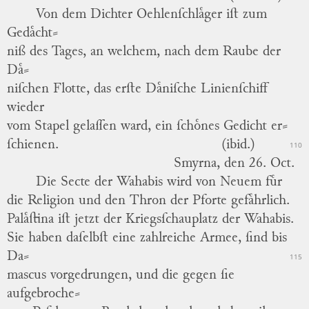
Von dem Dichter
Oehlenſchlaͤger
iſt zum
Gedaͤcht
⸗
niß des Tages, an welchem, nach dem Raube der
Daͤ
⸗
niſchen Flotte, das erſte Daͤniſche Linienſchiff
wieder
vom Stapel gelaſſen ward, ein ſchoͤnes Gedicht er
⸗
ſchienen.
(ibid.)
110
Smyrna,
den 26. Oct.
Die Secte der Wahabis wird von Neuem fuͤr
die Religion und den Thron der Pforte gefaͤhrlich.
Palaͤſtina
iſt jetzt der Kriegsſchauplatz der Wahabis.
Sie haben daſelbſt eine zahlreiche Armee, ſind bis
Da
⸗
115
mascus
vorgedrungen, und die gegen ſie
aufgebroche
⸗