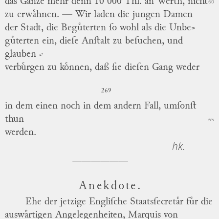
das Ganze mehr
denn
10 000 Thl. an Werth, nicht
60
zu erwaͤhnen. —
Wir laden die jungen Damen
der
Stadt,
die Beguͤterten ſo wohl als die Unbe
⸗
guͤterten ein, dieſe Anſtalt zu beſuchen, und
glauben
⸗
verbuͤrgen zu koͤnnen, daß ſie dieſen Gang weder
269
in dem einen noch in dem andern Fall, umſonſt
thun
65
werden.
hk.
Anekdote.
Ehe der jetzige Engliſche Staatsſecretaͤr fuͤr die
auswaͤrtigen Angelegenheiten,
Marquis von