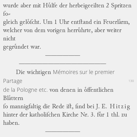
wurde aber mit Huͤlfe der herbeigeeilten 2 Spritzen
ſo
⸗
gleich geloͤſcht.
Um 1 Uhr entſtand ein Feuerlaͤrm,
welcher von dem vorigen herruͤhrte, aber weiter
nicht
gegruͤndet war.
Mémoires sur le premier
Die wichtigen
Partage
130
de la Pologne etc.
von denen in oͤffentlichen
Blaͤttern
ſo mannigfaltig die Rede iſt, ſind bei
J. E.
Hitzig
hinter der katholiſchen Kirche Nr. 3.
fuͤr 1 thl. zu
haben.