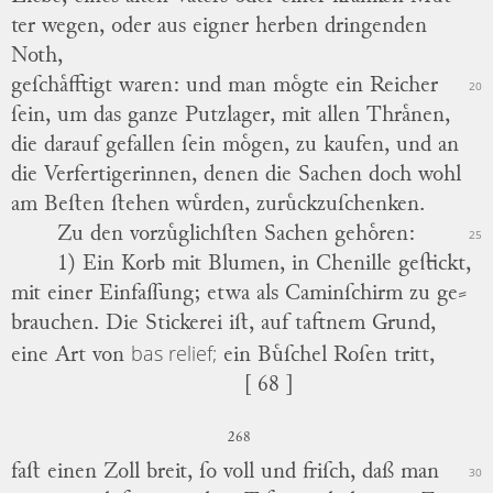
ter wegen, oder aus eigner herben dringenden
Noth,
geſchaͤfftigt waren: und man moͤgte ein Reicher
20
ſein, um das ganze Putzlager, mit allen Thraͤnen,
die darauf gefallen ſein moͤgen, zu kaufen, und an
die Verfertigerinnen, denen die Sachen doch wohl
am Beſten ſtehen wuͤrden, zuruͤckzuſchenken.
Zu den vorzuͤglichſten Sachen gehoͤren:
25
1) Ein Korb mit Blumen, in
Chenille
geſtickt,
mit einer Einfaſſung; etwa als Caminſchirm zu ge
⸗
brauchen.
Die Stickerei iſt, auf taftnem Grund,
bas relief;
eine Art von
ein Buͤſchel Roſen tritt,
[ 68 ]
268
faſt einen Zoll breit, ſo voll und friſch,
daß
man
30