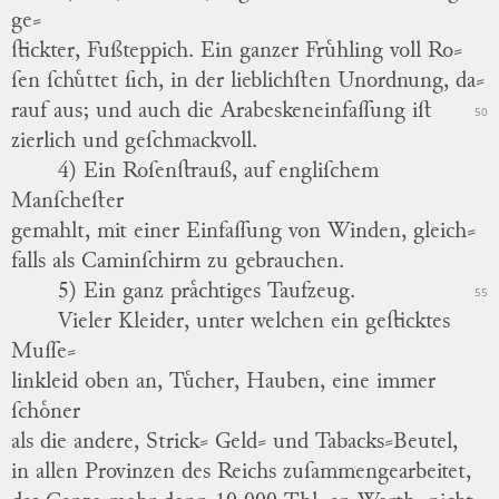
ge
⸗
ſtickter, Fußteppich.
Ein ganzer Fruͤhling voll Ro
⸗
ſen ſchuͤttet ſich, in der lieblichſten Unordnung, da
⸗
rauf aus; und auch die Arabeskeneinfaſſung iſt
50
zierlich und geſchmackvoll.
4) Ein Roſenſtrauß, auf
engliſchem
Manſcheſter
gemahlt, mit einer Einfaſſung von Winden, gleich
⸗
falls als Caminſchirm zu gebrauchen.
5) Ein ganz praͤchtiges Taufzeug.
55
Vieler Kleider, unter welchen ein geſticktes
Muſſe
⸗
linkleid oben an, Tuͤcher, Hauben, eine immer
ſchoͤner
als die andere, Strick⸗ Geld⸗ und Tabacks⸗Beutel,
in allen Provinzen des Reichs zuſammengearbeitet,