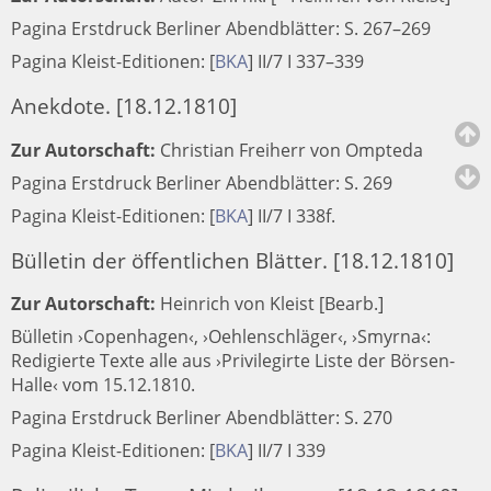
Pagina Erstdruck Berliner Abendblätter: S. 267–269
Pagina Kleist-Editionen:
[
BKA
]
II/7 I 337–339
Anekdote. [18.12.1810]
Zur Autorschaft:
Christian Freiherr von Ompteda
Pagina Erstdruck Berliner Abendblätter: S. 269
Pagina Kleist-Editionen:
[
BKA
]
II/7 I 338f.
Bülletin der öffentlichen Blätter. [18.12.1810]
Zur Autorschaft:
Heinrich von Kleist [Bearb.]
Bülletin ›Copenhagen‹, ›Oehlenschläger‹, ›Smyrna‹:
Redigierte Texte alle aus ›Privilegirte Liste der Börsen-
Halle‹ vom 15.12.1810.
Pagina Erstdruck Berliner Abendblätter: S. 270
Pagina Kleist-Editionen:
[
BKA
]
II/7 I 339