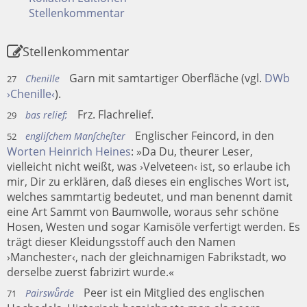
Stellenkommentar
Stellenkommentar
Garn mit samtartiger Oberfläche (vgl.
DWb
Chenille
27
›Chenille‹
).
Frz. Flachrelief.
bas relief;
29
Englischer Feincord, in den
engliſchem Manſcheſter
52
Worten Heinrich Heines
: »Da Du, theurer Leser,
vielleicht nicht weißt, was ›Velveteen‹ ist, so erlaube ich
mir, Dir zu erklären, daß dieses ein englisches Wort ist,
welches sammtartig bedeutet, und man benennt damit
eine Art Sammt von Baumwolle, woraus sehr schöne
Hosen, Westen und sogar Kamisöle verfertigt werden. Es
trägt dieser Kleidungsstoff auch den Namen
›Manchester‹, nach der gleichnamigen Fabrikstadt, wo
derselbe zuerst fabrizirt wurde.«
Peer ist ein Mitglied des englischen
Pairswuͤrde
71