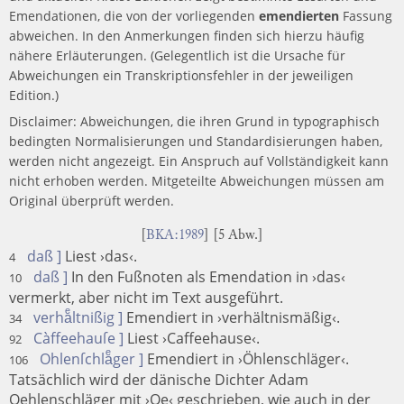
Emendationen, die von der vorliegenden
emendierten
Fassung
abweichen. In den Anmerkungen finden sich hierzu häufig
nähere Erläuterungen. (Gelegentlich ist die Ursache für
Abweichungen ein Transkriptionsfehler in der jeweiligen
Edition.)
Disclaimer: Abweichungen, die ihren Grund in typographisch
bedingten Normalisierungen und Standardisierungen haben,
werden nicht angezeigt. Ein Anspruch auf Vollständigkeit kann
nicht erhoben werden. Mitgeteilte Abweichungen müssen am
Original überprüft werden.
[
BKA:1989
] [5 Abw.]
daß ]
Liest ›das‹.
4
daß ]
In den Fußnoten als Emendation in ›das‹
10
vermerkt, aber nicht im Text ausgeführt.
verhaͤltnißig ]
Emendiert in ›verhältnismäßig‹.
34
Càffeehauſe ]
Liest ›Caffeehause‹.
92
Ohlenſchlaͤger ]
Emendiert in ›Öhlenschläger‹.
106
Tatsächlich wird der dänische Dichter Adam
Oehlenschläger mit ›Oe‹ geschrieben, wie auch in der