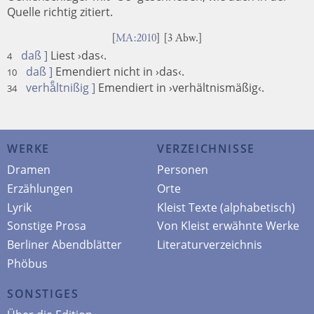
Quelle richtig zitiert.
[
MA:2010
] [3 Abw.]
daß ]
Liest ›das‹.
4
daß ]
Emendiert nicht in ›das‹.
10
verhaͤltnißig ]
Emendiert in ›verhältnismäßig‹.
34
WERKE
VERZEICHNISSE
Dramen
Personen
Erzählungen
Orte
Lyrik
Kleist Texte (alphabetisch)
Sonstige Prosa
Von Kleist erwähnte Werke
Berliner Abendblätter
Literaturverzeichnis
Phöbus
SONSTIGES