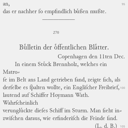
an,
95
das er nachher ſo empfindlich buͤßen mußte.
270
Buͤlletin der oͤffentlichen Blaͤtter.
Copenhagen
den
11ten
Dec.
In einem Stuͤck Brennholz, welches ein
Matro
⸗
ſe im Belt ans Land getrieben fand, zeigte ſich, als
derſelbe es ſpalten wollte, ein Engliſcher Freibrief,
100
lautend auf Schiffer
Hoymann Wath.
Wahrſcheinlich
verungluͤckte dieſes Schiff im Sturm.
Man ſieht in
⸗
zwiſchen daraus, wie erfinderiſch die Feinde ſind.
(L. d. B.)
105