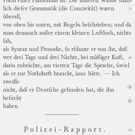
Form eines Panoramas an.
Die inneren Waͤnde
naͤm
⸗
lich
dieſer Grammatik (die
Concavitaͤt)
waren
75
uͤberall,
von oben bis unten, mit Regeln beſchrieben; und da
man demnach außer einem kleinen Luftloch, nichts
ſah,
als Syntax und
Prosodie,
ſo ruͤhmte er von ihr, daß
wer drei Tage und drei Naͤchte, bei maͤßiger Koſt,
80
darin zubraͤchte, am vierten Tage die Sprache, ſoviel
als er zur
Nothdurft
braucht, inne hätte. —
Ich
zweifle
nicht, daß er Deutſche gefunden hat, die ihn
beſucht
haben.
Polizei-Rapport.
85