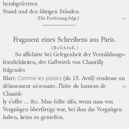
herabgeſetzten
Stand und den uͤbrigen Staͤnden.
(Die Fortſetzung folgt.)
55
Fragment eines Schreibens aus Paris.
(Beſchluß.)
So
affichirte
bei Gelegenheit der
Vermaͤhlungs
⸗
feierlichkeiten
,
der Gaſtwirth von Chantilly
folgendes
Comme les plaisirs
Blatt:
(du 15. Avril)
rendront un
délassement
nécessaire,
l’hôte du hameau de
60
Chantil
⸗
ly
s’offre ...
&c.
Man ſollte alſo, wenn man von
Vergnuͤgen uͤberſaͤttigt war, bei ihm das Vergnuͤgen
haben, keins zu genießen.