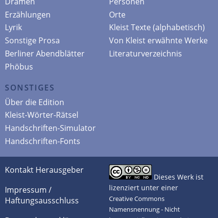
Dramen
Personen
Erzählungen
Orte
Lyrik
Kleist Texte (alphabetisch)
Sonstige Prosa
Von Kleist erwähnte Werke
Berliner Abendblätter
Literaturverzeichnis
Phöbus
SONSTIGES
Über die Edition
Kleist-Wörter-Rätsel
Handschriften-Simulator
Handschriften-Fonts
Kontakt Herausgeber
Dieses Werk ist
lizenziert unter einer
Impressum /
Creative Commons
Haftungsausschluss
Namensnennung - Nicht