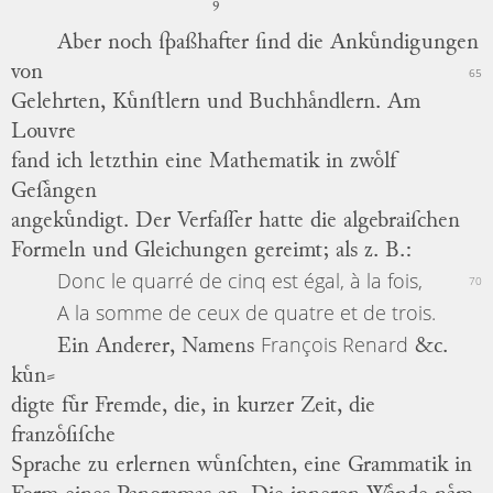
9
Aber noch ſpaßhafter ſind die Ankuͤndigungen
von
65
Gelehrten, Kuͤnſtlern und Buchhaͤndlern.
Am
Louvre
fand ich letzthin eine Mathematik in zwoͤlf
Geſaͤngen
angekuͤndigt.
Der Verfaſſer hatte die algebraiſchen
Formeln und Gleichungen gereimt; als z. B.:
Donc le quarré de cinq est égal, à la fois,
70
A
la somme de ceux de quatre et de trois.
François Renard
Ein Anderer, Namens
&c.
kuͤn
⸗
digte
fuͤr Fremde, die, in kurzer Zeit, die
franzoͤſiſche
Sprache zu erlernen wuͤnſchten, eine Grammatik in