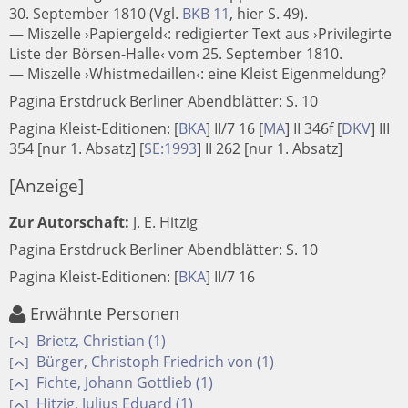
30. September 1810 (Vgl.
BKB 11
, hier S. 49).
— Miszelle ›Papiergeld‹: redigierter Text aus ›Privilegirte
Liste der Börsen-Halle‹ vom 25. September 1810.
— Miszelle ›Whistmedaillen‹: eine Kleist Eigenmeldung?
Pagina Erstdruck Berliner Abendblätter: S. 10
Pagina Kleist-Editionen:
[
BKA
]
II/7 16
[
MA
]
II 346f
[
DKV
]
III
354 [nur 1. Absatz]
[
SE:1993
]
II 262 [nur 1. Absatz]
[Anzeige]
Zur Autorschaft:
J. E. Hitzig
Pagina Erstdruck Berliner Abendblätter: S. 10
Pagina Kleist-Editionen:
[
BKA
]
II/7 16
Erwähnte Personen
Brietz, Christian (1)
[
]
Bürger, Christoph Friedrich von (1)
[
]
Fichte, Johann Gottlieb (1)
[
]
Hitzig, Julius Eduard (1)
[
]