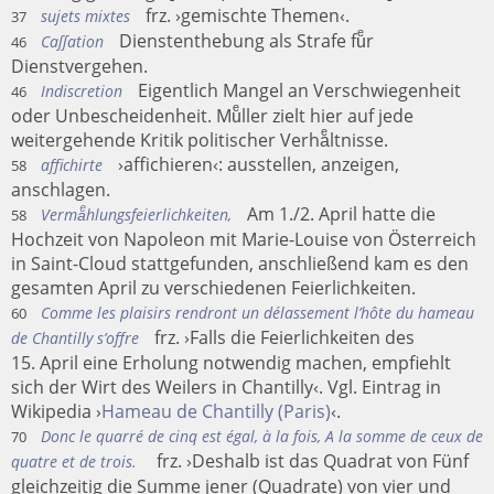
frz. ›gemischte Themen‹.
sujets mixtes
37
Dienstenthebung als Strafe fuͤr
Caſſation
46
Dienstvergehen.
Eigentlich Mangel an Verschwiegenheit
Indiscretion
46
oder Unbescheidenheit. Muͤller zielt hier auf jede
weitergehende Kritik politischer Verhaͤltnisse.
›affichieren‹: ausstellen, anzeigen,
affichirte
58
anschlagen.
Am 1./2. April hatte die
Vermaͤhlungsfeierlichkeiten,
58
Hochzeit von Napoleon mit Marie-Louise von Österreich
in Saint-Cloud stattgefunden, anschließend kam es den
gesamten April zu verschiedenen Feierlichkeiten.
Comme les plaisirs rendront un délassement l’hôte du hameau
60
frz. ›Falls die Feierlichkeiten des
de Chantilly s’offre
15. April eine Erholung notwendig machen, empfiehlt
sich der Wirt des Weilers in Chantilly‹. Vgl. Eintrag in
Wikipedia ›
Hameau de Chantilly (Paris)
‹.
Donc le quarré de cinq est égal, à la fois, A la somme de ceux de
70
frz. ›Deshalb ist das Quadrat von Fünf
quatre et de trois.
gleichzeitig die Summe jener (Quadrate) von vier und