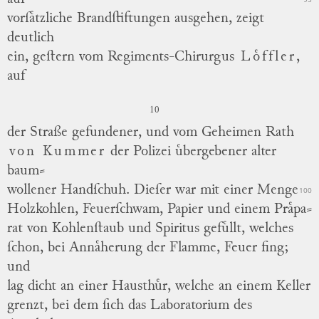
vorſaͤtzliche Brandſtiftungen ausgehen, zeigt
deutlich
ein, geſtern vom Regiments-Chirurgus
Loͤffler
,
auf
10
der Straße gefundener, und vom Geheimen Rath
von Kummer
der Polizei uͤbergebener alter
baum
⸗
wollener
Handſchuh.
Dieſer war mit einer Menge
100
Holzkohlen,
Feuerſchwam,
Papier und einem
Praͤpa
⸗
rat
von Kohlenſtaub und Spiritus gefuͤllt, welches
ſchon, bei Annaͤherung der Flamme, Feuer fing;
und
lag dicht an einer Hausthuͤr, welche an einem Keller
grenzt, bei dem ſich das Laboratorium des