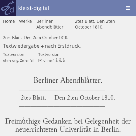
kleist-digital
Home
Werke
Berliner
2tes Blatt. Den 2ten
Abendblätter
October 1810.
2tes Blatt. Den 2ten October 1810.
Textwiedergabe
nach
Erstdruck
.
Textversion
Textversion
ohne orig. Zeilenfall
[+] ohne ſ, aͤ, oͤ, uͤ
Berliner Abendblaͤtter.
2tes Blatt.
Den
2ten October 1810.
Freimuͤthige
Gedanken bei Gelegenheit der
neuerrichteten Univerſitaͤt in
Berlin
.