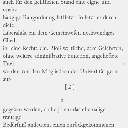
auch fuͤr den geiſtlichen Stand eine eigne und
unab
⸗
haͤngige
Rangordnung feſtſetzt, ſo ſetzt er durch
dieſe
Liberalitaͤt
ein dem Gemeinweſen nothwendiges
Glied
in ſeine Rechte ein.
Bloß weltliche, dem Gelehrten,
ohne weitere adminiſtrative Function, angeheftete
Titel
30
werden von den Mitgliedern der Univerſitaͤt gern
auf
⸗
[ 2 ]
8
gegeben
werden, da ſie ja nur das ehemalige
traurige
Beduͤrfniß andeuten, einen zuruͤckgekommenen