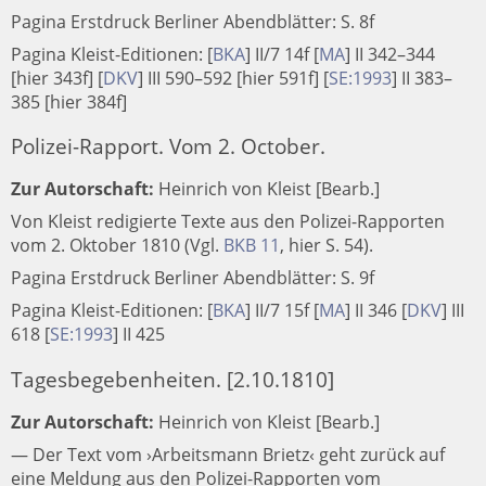
Pagina Erstdruck Berliner Abendblätter: S. 8f
Pagina Kleist-Editionen:
[
BKA
]
II/7 14f
[
MA
]
II 342–344
[hier 343f]
[
DKV
]
III 590–592 [hier 591f]
[
SE:1993
]
II 383–
385 [hier 384f]
Polizei-Rapport. Vom 2. October.
Zur Autorschaft:
Heinrich von Kleist [Bearb.]
Von Kleist redigierte Texte aus den Polizei-Rapporten
vom 2. Oktober 1810 (Vgl.
BKB 11
, hier S. 54).
Pagina Erstdruck Berliner Abendblätter: S. 9f
Pagina Kleist-Editionen:
[
BKA
]
II/7 15f
[
MA
]
II 346
[
DKV
]
III
618
[
SE:1993
]
II 425
Tagesbegebenheiten. [2.10.1810]
Zur Autorschaft:
Heinrich von Kleist [Bearb.]
— Der Text vom ›Arbeitsmann Brietz‹ geht zurück auf
eine Meldung aus den Polizei-Rapporten vom