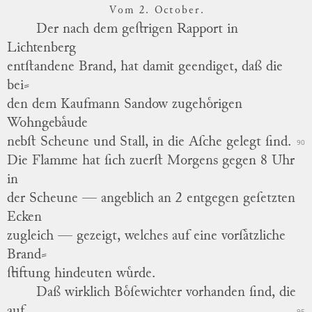
Vom 2. October.
Der nach dem geſtrigen Rapport in
Lichtenberg
entſtandene Brand, hat damit geendiget, daß die
bei
⸗
den
dem Kaufmann
Sandow
zugehoͤrigen
Wohngebaͤude
nebſt Scheune und Stall, in die Aſche gelegt ſind.
90
Die Flamme hat ſich zuerſt Morgens gegen 8 Uhr
in
der Scheune — angeblich an 2 entgegen geſetzten
Ecken
zugleich — gezeigt, welches auf eine vorſaͤtzliche
Brand
⸗
ſtiftung
hindeuten wuͤrde.
Daß wirklich Boͤſewichter vorhanden ſind, die
auf
95