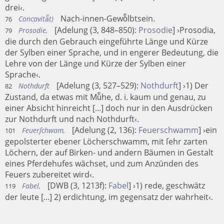
drei‹.
Nach-innen-Gewoͤlbtsein.
Concavitaͤt)
76
[Adelung (3, 848–850):
Prosodie
] ›Prosodia,
Prosodie,
79
die durch den Gebrauch eingeführte Länge und Kürze
der Sylben einer Sprache, und in engerer Bedeutung, die
Lehre von der Länge und Kürze der Sylben einer
Sprache‹.
[Adelung (3, 527–529):
Nothdurft
] ›1) Der
Nothdurft
82
Zustand, da etwas mit Muͤhe, d. i. kaum und genau, zu
einer Absicht hinreicht [...] doch nur in den Ausdrücken
zur Nothdurft und nach Nothdurft‹.
[Adelung (2, 136):
Feuerschwamm
] ›ein
Feuerſchwam,
101
gepolsterter ebener Löcherschwamm, mit ſehr zarten
Löchern, der auf Birken- und andern Bäumen in Gestalt
eines Pferdehufes wächset, und zum Anzünden des
Feuers zubereitet wird‹.
[DWB (3, 1213f):
Fabel
] ›1) rede, geschwätz
Fabel,
119
der leute [...] 2) erdichtung, im gegensatz der wahrheit‹.