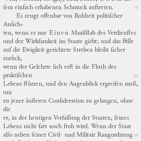
ſem
einfach erhabenen Schmuck auftreten.
15
Es
zeugt
offenbar von Rohheit politiſcher
Anſich
⸗
ten
, wenn es nur
Einen
Maaßſtab des Verdienſtes
und der Wirkſamkeit im Staate giebt; und das ſtille
auf die Ewigkeit gerichtete Streben bleibt ſicher
zuruͤck,
wenn der Gelehrte ſich erſt in die Fluth des
praktiſchen
20
Lebens ſtuͤrzen, und den Augenblick ergreifen muß,
um
zu jener aͤußeren
Conſideration
zu gelangen, ohne
die
er, in der heutigen Verfaſſung der Staaten, ſeines
Lebens nicht ſatt noch froh wird.
Wenn der Staat
alſo neben ſeiner Civil- und Militair Rangordnung
25