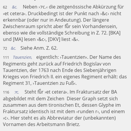
Neben ›⁊c.‹ die zeitgenössische Abkürzung für
&c.
62
›et cetera‹. Druckbedingt ist der Punkt nach ›&c‹ nicht
erkennbar (oder nur in Andeutung). Der längere
Zwischenraum spricht aber fuͤr sein Vorhandensein,
ebenso wie die vollständige Schreibung in Z. 72. [BKA]
und [MA] lesen ›&c‹, [DKV] liest ›&‹.
Siehe Anm. Z. 62.
&c.
72
eigentlich: ›Tauentzien‹. Der Name des
Tauenzien,
111
Regiments geht zurück auf Friedrich Bogislav von
Tauentzien, der 1763 nach Ende des Siebenjährigen
Krieges von Friedrich II. ein eigenes Regiment erhält: das
Regiment 31, ›Tauentzien zu Fuß‹.
Steht fuͤr ›et cetera‹. Im Fraktursatz der BA
⁊c.
116
abgebildet mit dem Zeichen
Dieser Graph setzt sich
zusammen aus dem tironischen Et, dessen Glyphe im
Fraktursatz identisch ist mit dem ›runden r‹, und einem
›c‹. Hier steht es als Abbreviatur der (unbekannten)
Vornamen des Arbeitsmann Brietz.