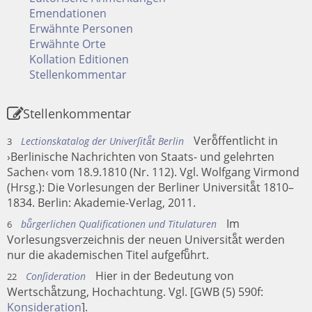
Emendationen
Erwähnte Personen
Erwähnte Orte
Kollation Editionen
Stellenkommentar
Stellenkommentar
Veroͤffentlicht in
Lectionskatalog der Univerſitaͤt Berlin
3
›Berlinische Nachrichten von Staats- und gelehrten
Sachen‹ vom 18.9.1810 (Nr. 112). Vgl. Wolfgang Virmond
(Hrsg.): Die Vorlesungen der Berliner Universitaͤt 1810–
1834. Berlin: Akademie-Verlag, 2011.
Im
buͤrgerlichen Qualificationen und Titulaturen
6
Vorlesungsverzeichnis der neuen Universitaͤt werden
nur die akademischen Titel aufgefuͤhrt.
Hier in der Bedeutung von
Conſideration
22
Wertschaͤtzung, Hochachtung. Vgl. [GWB (5) 590f:
Konsideration
].