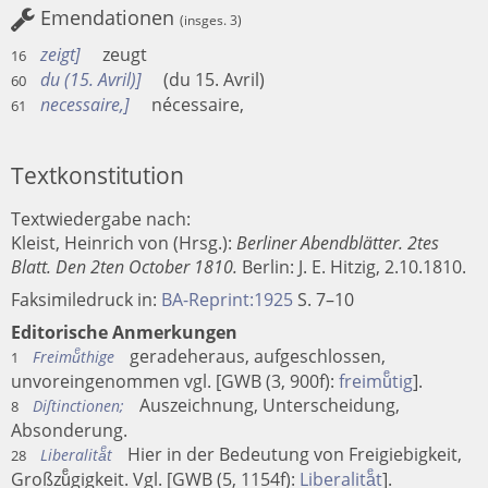
Emendationen
(insges. 3)
zeigt
zeugt
16
du (15. Avril)
(du 15. Avril)
60
necessaire,
nécessaire,
61
Textkonstitution
Textwiedergabe nach:
Kleist, Heinrich von (Hrsg.):
Berliner Abendblätter. 2tes
Blatt. Den 2ten October 1810.
Berlin
:
J. E. Hitzig
, 2.10.1810.
Faksimiledruck in:
BA-Reprint:1925
S. 7–10
Editorische Anmerkungen
geradeheraus, aufgeschlossen,
Freimuͤthige
1
unvoreingenommen vgl. [GWB (3, 900f):
freimuͤtig
].
Auszeichnung, Unterscheidung,
Diſtinctionen;
8
Absonderung.
Hier in der Bedeutung von Freigiebigkeit,
Liberalitaͤt
28
Großzuͤgigkeit. Vgl. [GWB (5, 1154f):
Liberalitaͤt
].