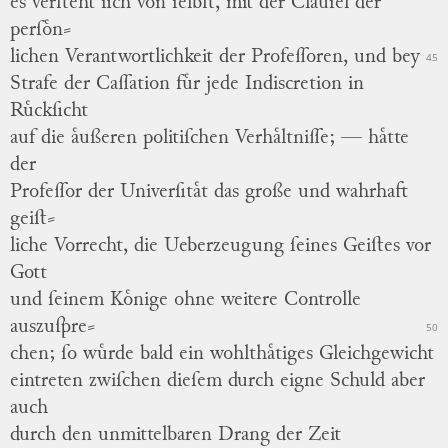
es verſteht ſich von ſelbſt, mit der Clauſel der
perſoͤn
⸗
lichen
Verantwortlichkeit der Profeſſoren, und bey
45
Strafe der
Caſſation
fuͤr jede
Indiscretion
in
Ruͤckſicht
auf die aͤußeren politiſchen Verhaͤltniſſe; — haͤtte
der
Profeſſor der Univerſitaͤt das große und wahrhaft
geiſt
⸗
liche
Vorrecht, die Ueberzeugung ſeines Geiſtes vor
Gott
und ſeinem Koͤnige ohne weitere Controlle
auszuſpre
⸗
50
chen
; ſo wuͤrde bald ein wohlthaͤtiges Gleichgewicht
eintreten zwiſchen dieſem durch eigne Schuld aber
auch
durch den unmittelbaren Drang der Zeit