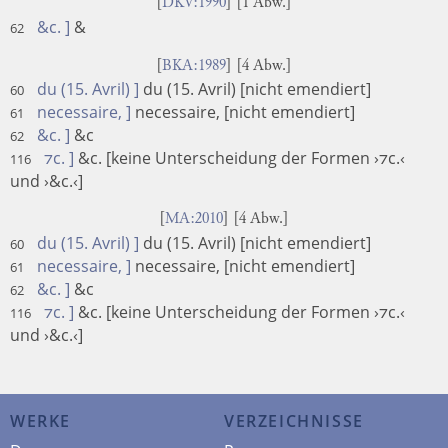
[
DKV:1990
] [1 Abw.]
&c. ]
&
62
[
BKA:1989
] [4 Abw.]
du (15. Avril) ]
du (15. Avril) [nicht emendiert]
60
necessaire, ]
necessaire, [nicht emendiert]
61
&c. ]
&c
62
⁊c. ]
&c. [keine Unterscheidung der Formen ›⁊c.‹
116
und ›&c.‹]
[
MA:2010
] [4 Abw.]
du (15. Avril) ]
du (15. Avril) [nicht emendiert]
60
necessaire, ]
necessaire, [nicht emendiert]
61
&c. ]
&c
62
⁊c. ]
&c. [keine Unterscheidung der Formen ›⁊c.‹
116
und ›&c.‹]
WERKE
VERZEICHNISSE