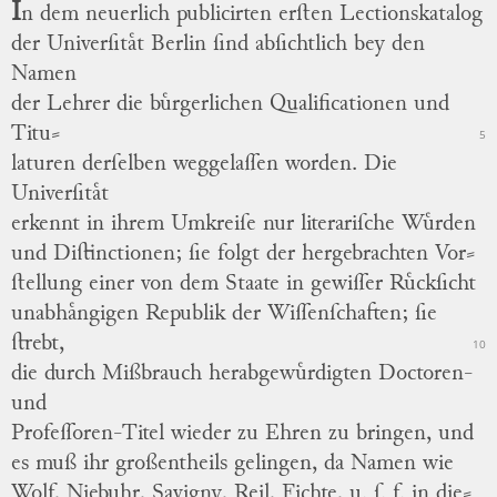
I
n dem neuerlich publicirten erſten
Lectionskatalog
der Univerſitaͤt Berlin
ſind abſichtlich bey den
Namen
der Lehrer die
buͤrgerlichen Qualificationen und
Titu
⸗
5
laturen
derſelben weggelaſſen worden.
Die
Univerſitaͤt
erkennt in ihrem Umkreiſe nur literariſche Wuͤrden
und
Diſtinctionen;
ſie folgt der hergebrachten
Vor
⸗
ſtellung
einer von dem Staate in gewiſſer Ruͤckſicht
unabhaͤngigen Republik der Wiſſenſchaften; ſie
ſtrebt,
10
die durch Mißbrauch herabgewuͤrdigten Doctoren-
und
Profeſſoren-Titel wieder zu Ehren zu bringen, und
es muß ihr großentheils gelingen, da Namen wie
Wolf
,
Niebuhr
,
Savigny
,
Reil
,
Fichte
, u. ſ. f. in
die
⸗