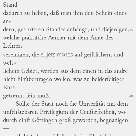
Stand
dadurch zu heben, daß man ihm den Schein eines
an
⸗
dern
, geehrteren Standes anhaͤngt; und diejenigen,
35
welche praktiſche Aemter mit dem Amte des
Lehrers
sujets mixtes
vereinigen, die
auf geiſtlichem und
welt
⸗
lichem
Gebiet, werden aus dem einen in das andre
nicht hinuͤbertragen wollen, was zu beiderſeitiger
Ehre
getrennt ſein muß.
40
Sollte der Staat noch die Univerſitaͤt mit dem
unſchaͤtzbaren Privilegium der Cenſurfreiheit,
wo
⸗
durch
einſt Goͤttingen groß geworden, begnadigen
—