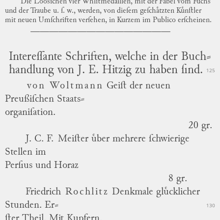
Die
Loosſchen
vier Whiſtmedaillen, mit der Fabel vom Fuchs
und der Traube u. ſ. w., werden, von dieſem geſchaͤtzten Kuͤnſtler
mit neuen Umſchriften verſehen, in Kurzem im Publico erſcheinen.
Intereſſante Schriften, welche in der
Buch
⸗
handlung
von
J. E. Hitzig
zu haben ſind.
125
von
Woltmann
Geiſt der neuen
Preußiſchen
Staats
⸗
organiſation
.
20 gr.
J. C. F.
Meiſter
uͤber mehrere ſchwierige
Stellen im
Perſius
und
Horaz
8 gr.
Friedrich
Rochlitz
Denkmale gluͤcklicher
Stunden.
Er
⸗
130
ſter
Theil. Mit Kupfern.