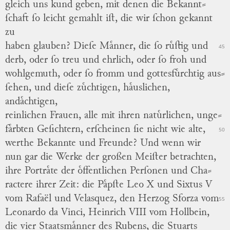
gleich uns kund geben, mit denen die
Bekannt
⸗
ſchaft
ſo leicht
gemahlt
iſt, die wir ſchon gekannt
zu
haben glauben?
Dieſe Maͤnner, die ſo ruͤſtig und
45
derb,
oder ſo treu und ehrlich, oder ſo froh und
wohlgemuth, oder ſo fromm und gottesfuͤrchtig
aus
⸗
ſehen
, und dieſe
zuͤchtigen,
haͤuslichen,
andaͤchtigen,
reinlichen Frauen, alle mit ihren natuͤrlichen,
unge
⸗
faͤrbten
Geſichtern, erſcheinen ſie nicht wie alte,
50
werthe Bekannte und Freunde?
Und wenn wir
nun gar die Werke der großen Meiſter betrachten,
ihre Portraͤte der oͤffentlichen Perſonen und
Cha
⸗
ractere
ihrer Zeit: die Paͤpſte
Leo X
und
Sixtus V
vom
Rafaël
und
Velasquez
, den
Herzog
Sforza
vom
55
Leonardo da Vinci
,
Heinrich VIII
vom
Hollbein
,
die
vier Staatsmaͤnner des
Rubens
, die
Stuarts