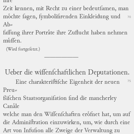
ihre
Zeit kennen, mit Recht zu einer bedeutſamen, man
moͤchte ſagen, ſymboliſirenden Einkleidung und
70
Ab
⸗
faſſung
ihrer Portraͤte ihre Zuflucht haben nehmen
muͤſſen.
(Wird fortgeſetzt.)
Ueber die wiſſenſchaftlichen Deputationen.
75
Eine charakteriſtiſche Eigenheit der neuen
Preu
⸗
ßiſchen
Staatsorganiſation ſind die mancherley
Canaͤle
welche man den Wiſſenſchaften eroͤfnet hat, um auf
die Adminiſtration einzuwirken, um, wie durch eine
Art von Infuſion alle Zweige der Verwaltung zu