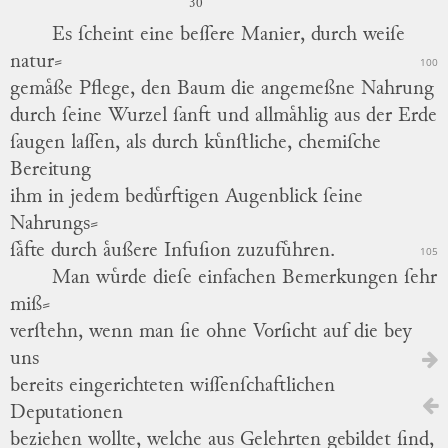
30
Es ſcheint eine beſſere Manier, durch weiſe
natur
⸗
100
gemaͤße
Pflege, den Baum die angemeßne Nahrung
durch ſeine Wurzel ſanft und allmaͤhlig aus der Erde
ſaugen laſſen, als durch kuͤnſtliche, chemiſche
Bereitung
ihm in jedem beduͤrftigen Augenblick ſeine
Nahrungs
⸗
ſaͤfte
durch aͤußere Infuſion zuzufuͤhren.
105
Man wuͤrde dieſe einfachen Bemerkungen ſehr
miß
⸗
verſtehn
, wenn man ſie ohne Vorſicht auf die bey
uns
bereits eingerichteten wiſſenſchaftlichen
Deputationen
beziehen wollte, welche aus Gelehrten gebildet ſind,