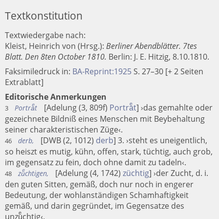
Textkonstitution
Textwiedergabe nach:
Kleist, Heinrich von (Hrsg.):
Berliner Abendblätter. 7tes
Blatt. Den 8ten October 1810.
Berlin
:
J. E. Hitzig
, 8.10.1810.
Faksimiledruck in:
BA-Reprint:1925
S. 27–30 [+ 2 Seiten
Extrablatt]
Editorische Anmerkungen
[Adelung (3, 809f)
Portraͤt
] ›das gemahlte oder
Portraͤt
3
gezeichnete Bildniß eines Menschen mit Beybehaltung
seiner charakteristischen Züge‹.
[DWB (2, 1012)
derb
] 3. ›steht es uneigentlich,
derb,
46
so heiszt es mutig, kühn, offen, stark, tüchtig, auch grob,
im gegensatz zu fein, doch ohne damit zu tadeln‹.
[Adelung (4, 1742)
züchtig
] ›der Zucht, d. i.
zuͤchtigen,
48
den guten Sitten, gemäß, doch nur noch in engerer
Bedeutung, der wohlanständigen Schamhaftigkeit
gemäß, und darin gegründet, im Gegensatze des
unzuͤchtig‹.