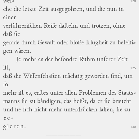
wel
⸗
120
che
die letzte Zeit ausgegohren,
und
die nun in
einer
verfuͤhreriſchen Reife daſtehn und trotzen, ohne
daß ſie
gerade durch Gewalt oder bloße Klugheit zu
beſeiti
⸗
gen
waͤren.
Je mehr es der beſondre Ruhm unſerer Zeit
iſt,
125
daß die Wiſſenſchaften maͤchtig geworden ſind, um
ſo
mehr iſt es, erſtes unter allen Problemen des
Staats
⸗
manns
ſie zu baͤndigen, das heißt, da er ſie braucht
und ſie ſich nicht mehr unterdruͤcken laſſen, ſie zu
re
⸗
gieren.
130