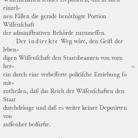
Wiſſenſchaften ſendet Deputirten, um in allen
einzel
⸗
nen
Faͤllen die gerade benoͤthigte Portion
Wiſſenſchaft
der adminiſtrativen Behoͤrde zuzumeſſen.
Der
indirekte
Weg
waͤre,
den Geiſt der
leben
⸗
digen
Wiſſenſchaft den Staatsbeamten von vorn
her
⸗
95
ein
durch eine verbeſſerte politiſche Erziehung ſo
mit
⸗
zutheilen
, daß das Reich der Wiſſenſchaften den
Staat
durchdraͤnge und daß es weiter keiner Deputirten
von
auſſenher beduͤrfte.