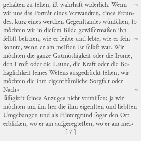
gehalten
zu ſehen, iſt wahrhaft widerlich.
Wenn
15
wir uns das Portraͤt eines Verwandten, eines
Freun
⸗
des
, kurz eines werthen Gegenſtandes wuͤnſchen, ſo
moͤchten wir in dieſem Bilde gewiſſermaßen ihn
ſelbſt beſitzen, wie er leibte und lebte, wie er ſein
20
konnte, wenn er am meiſten Er ſelbſt war.
Wir
moͤchten die ganze Gutmuͤthigkeit oder die Ironie,
den Ernſt oder die Laune, die Kraft oder die
Be
⸗
haglichkeit
ſeines Weſens ausgedruͤckt ſehen; wir
moͤchten die ihm eigenthuͤmliche Sorgfalt oder
Nach
⸗
25
laͤſſigkeit
ſeines Anzuges nicht vermiſſen; ja wir
moͤchten um ihn her die ihm eigenſten und liebſten
Umgebungen und als Hintergrund ſogar den Ort
erblicken, wo er am aufgeregteſten, wo er am
mei
⸗
[ 7 ]