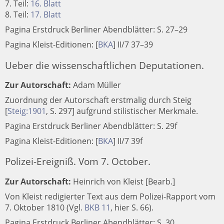
7. Teil:
16. Blatt
8. Teil:
17. Blatt
Pagina Erstdruck Berliner Abendblätter: S. 27–29
Pagina Kleist-Editionen:
[
BKA
]
II/7 37–39
Ueber die wissenschaftlichen Deputationen.
Zur Autorschaft:
Adam Müller
Zuordnung der Autorschaft erstmalig durch Steig
[
Steig:1901
, S. 297] aufgrund stilistischer Merkmale.
Pagina Erstdruck Berliner Abendblätter: S. 29f
Pagina Kleist-Editionen:
[
BKA
]
II/7 39f
Polizei-Ereigniß. Vom 7. October.
Zur Autorschaft:
Heinrich von Kleist [Bearb.]
Von Kleist redigierter Text aus dem Polizei-Rapport vom
7. Oktober 1810 (Vgl.
BKB 11
, hier S. 66).
Pagina Erstdruck Berliner Abendblätter: S. 30