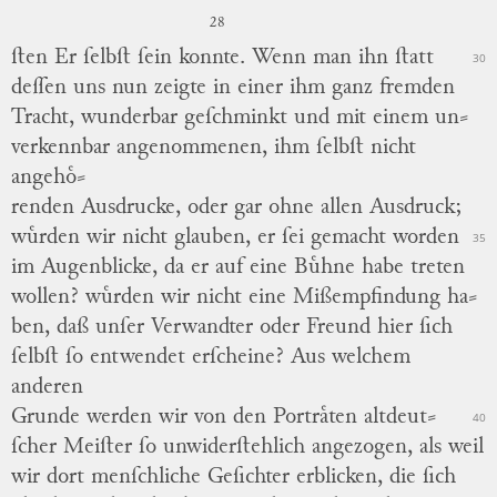
28
ſten
Er ſelbſt ſein konnte.
Wenn man ihn ſtatt
30
deſſen uns nun zeigte in einer ihm ganz fremden
Tracht, wunderbar geſchminkt und mit einem
un
⸗
verkennbar
angenommenen, ihm ſelbſt nicht
angehoͤ
⸗
renden
Ausdrucke, oder gar ohne allen Ausdruck;
wuͤrden wir nicht glauben, er ſei gemacht worden
35
im Augenblicke, da er auf eine Buͤhne habe treten
wollen? wuͤrden wir nicht eine Mißempfindung
ha
⸗
ben
, daß unſer Verwandter oder Freund hier ſich
ſelbſt ſo entwendet erſcheine?
Aus welchem
anderen
Grunde werden wir von den Portraͤten
altdeut
⸗
40
ſcher
Meiſter ſo unwiderſtehlich angezogen, als weil
wir dort menſchliche Geſichter erblicken, die ſich