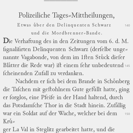
Polizeiliche Tages⸗Mittheilungen,
Etwas uͤber den Delinquenten
Schwarz
140
und die Mordbrenner⸗Bande.
D
ie Verhaftung des in den Zeitungen vom 6. d. M.
ſignaliſirten
Delinquenten
Schwarz
(derſelbe
unge
⸗
nannte
Vagabonde, von dem im
1ſten Stuͤck
dieſer
Blaͤtter die Rede war) iſt einem ſehr unbedeutend
145
ſcheinenden Zufall zu verdanken.
Nachdem er ſich bei dem Brande in
Schoͤnberg
die Taſchen mit geſtohlnem Gute
gefuͤllt
hatte, ging
er ſorglos, eine Pfeife in der Hand haltend, durch
das
Potsdamſche Thor
in die
Stadt
hinein.
Zufaͤllig
war ein Soldat auf der Wache, welcher bei dem
150
Kruͤ
⸗
ger
La Val
in
Steglitz
gearbeitet hatte, und die