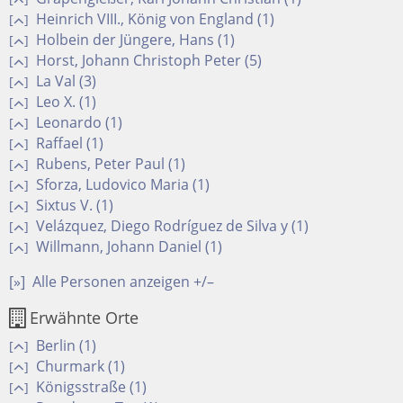
Heinrich VIII., König von England (1)
[
]
Holbein der Jüngere, Hans (1)
[
]
Horst, Johann Christoph Peter (5)
[
]
La Val (3)
[
]
Leo X. (1)
[
]
Leonardo (1)
[
]
Raffael (1)
[
]
Rubens, Peter Paul (1)
[
]
Sforza, Ludovico Maria (1)
[
]
Sixtus V. (1)
[
]
Velázquez, Diego Rodríguez de Silva y (1)
[
]
Willmann, Johann Daniel (1)
[
]
[»]
Alle Personen anzeigen +/–
Erwähnte Orte
Berlin (1)
[
]
Churmark (1)
[
]
Königsstraße (1)
[
]