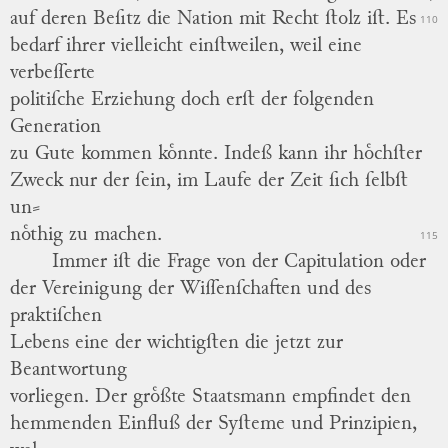
auf deren Beſitz die Nation mit Recht ſtolz iſt.
Es
110
bedarf ihrer vielleicht einſtweilen, weil eine
verbeſſerte
politiſche Erziehung doch erſt der folgenden
Generation
zu Gute kommen koͤnnte. Indeß kann ihr hoͤchſter
Zweck nur der ſein, im Laufe der Zeit ſich ſelbſt
un
⸗
noͤthig
zu machen.
115
Immer iſt die Frage von der Capitulation oder
der Vereinigung der Wiſſenſchaften und des
praktiſchen
Lebens eine der wichtigſten die jetzt zur
Beantwortung
vorliegen.
Der groͤßte Staatsmann empfindet den
hemmenden Einfluß der Syſteme und Prinzipien,