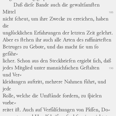
Daß dieſe Bande auch die gewaltſamſten
Mittel
185
nicht ſcheut, um ihre Zwecke zu erreichen, haben
die
ungluͤcklichen Erfahrungen der letzten Zeit gelehrt.
Aber es ſtehen ihr auch alle Arten des raffinirteſten
Betruges zu Gebote, und das macht ſie um ſo
gefaͤhr
⸗
licher
.
Schon aus den Steckbriefen ergiebt ſich, daß
jedes Mitglied unter mannichfachen Geſtalten
190
und
Ver
⸗
kleidungen
auftritt, mehrere Nahmen fuͤhrt, und
jede
Rolle, welche die Umſtaͤnde fordern, zu ſpielen
vorbe
⸗
reitet
iſt.
Auch auf Verfaͤlſchungen von Paͤſſen,
Do
⸗