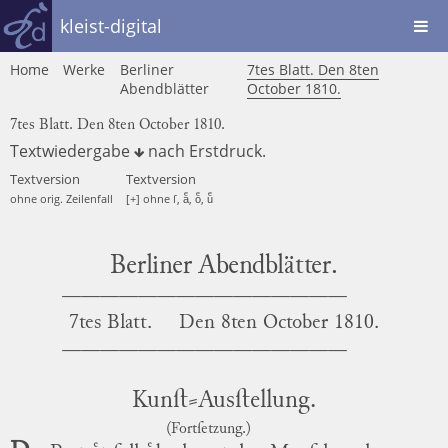
kleist-digital
Home
Werke
Berliner
7tes Blatt. Den 8ten
Abendblätter
October 1810.
7tes Blatt. Den 8ten October 1810.
Textwiedergabe
nach
Erstdruck
.
Textversion
Textversion
ohne orig. Zeilenfall
[+] ohne ſ, aͤ, oͤ, uͤ
Berliner Abendblätter.
7tes Blatt.
Den
8ten October 1810.
Kunſt⸗Ausſtellung.
(Fortſetzung.)