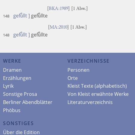
[
BKA:1989
] [1 Abw.]
gefuͤllt ]
gefuͤllte
148
[
MA:2010
] [1 Abw.]
gefuͤllt ]
gefuͤllte
148
WERKE
VERZEICHNISSE
Dramen
Personen
Erzählungen
Orte
Lyrik
Kleist Texte (alphabetisch)
Sonstige Prosa
Von Kleist erwähnte Werke
Berliner Abendblätter
Literaturverzeichnis
Phöbus
SONSTIGES
Über die Edition