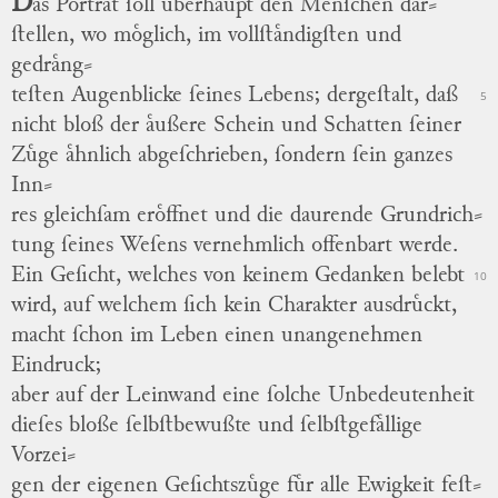
D
as
Portraͤt
ſoll uͤberhaupt den Menſchen
dar
⸗
ſtellen
, wo moͤglich, im vollſtaͤndigſten und
gedraͤng
⸗
teſten
Augenblicke ſeines Lebens; dergeſtalt, daß
5
nicht bloß der aͤußere Schein und Schatten ſeiner
Zuͤge aͤhnlich abgeſchrieben, ſondern ſein ganzes
Inn
⸗
res
gleichſam eroͤffnet und die daurende
Grundrich
⸗
tung
ſeines Weſens vernehmlich offenbart werde.
Ein Geſicht, welches von keinem Gedanken belebt
10
wird, auf welchem ſich kein Charakter ausdruͤckt,
macht ſchon im Leben einen unangenehmen
Eindruck;
aber auf der Leinwand eine ſolche Unbedeutenheit
dieſes bloße ſelbſtbewußte und ſelbſtgefaͤllige
Vorzei
⸗
gen
der eigenen Geſichtszuͤge fuͤr alle Ewigkeit
feſt
⸗