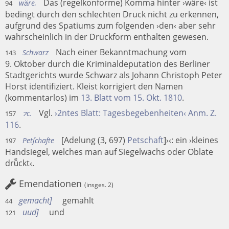
Das (regelkonforme) Komma hinter ›wäre‹ ist
waͤre,
94
bedingt durch den schlechten Druck nicht zu erkennen,
aufgrund des Spatiums zum folgenden ›den‹ aber sehr
wahrscheinlich in der Druckform enthalten gewesen.
Nach einer Bekanntmachung vom
Schwarz
143
9. Oktober durch die Kriminaldeputation des Berliner
Stadtgerichts wurde Schwarz als Johann Christoph Peter
Horst identifiziert. Kleist korrigiert den Namen
(kommentarlos) im
13. Blatt vom 15. Okt. 1810
.
Vgl.
›2ntes Blatt: Tagesbegebenheiten‹ Anm. Z.
⁊c.
157
116
.
[Adelung (3, 697)
Petschaft
]›‹: ein ›kleines
Petſchafte
197
Handsiegel, welches man auf Siegelwachs oder Oblate
druͤckt‹.
Emendationen
(insges. 2)
gemacht
gemahlt
44
uud
und
121