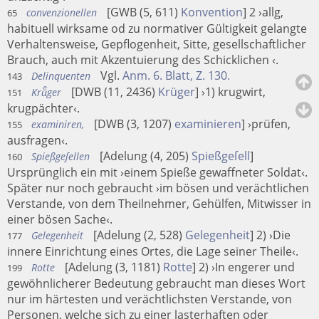
[GWB (5, 611)
Konvention
] 2 ›allg,
convenzionellen
65
habituell wirksame od zu normativer Gültigkeit gelangte
Verhaltensweise, Gepflogenheit, Sitte, gesellschaftlicher
Brauch, auch mit Akzentuierung des Schicklichen ‹.
Vgl.
Anm. 6. Blatt, Z. 130.
Delinquenten
143
[DWB (11, 2436)
Krüger
] ›1) krugwirt,
Kruͤger
151
krugpächter‹.
[DWB (3, 1207)
examinieren
] ›prüfen,
examiniren,
155
ausfragen‹.
[Adelung (4, 205)
Spießgeſell
]
Spießgeſellen
160
Ursprünglich ein mit ›einem Spieße gewaffneter Soldat‹.
Später nur noch gebraucht ›im bösen und verächtlichen
Verstande, von dem Theilnehmer, Gehülfen, Mitwisser in
einer bösen Sache‹.
[Adelung (2, 528)
Gelegenheit
] 2) ›Die
Gelegenheit
177
innere Einrichtung eines Ortes, die Lage seiner Theile‹.
[Adelung (3, 1181)
Rotte
] 2) ›In engerer und
Rotte
199
gewöhnlicherer Bedeutung gebraucht man dieses Wort
nur im härtesten und verächtlichsten Verstande, von
Personen, welche sich zu einer lasterhaften oder