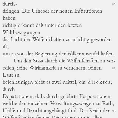
durch
⸗
80
dringen
.
Die Urheber der neuen Inſtitutionen
haben
richtig erkannt daß unter den letzten
Weltbewegungen
das Licht der Wiſſenſchaften zu maͤchtig geworden
iſt,
um es von der Regierung der Voͤlker auszuſchließen.
Um den Staat durch die Wiſſenſchaften zu
ver
⸗
edlen
, ſeine Wirkſamkeit zu verſichern, ſeinen
85
Lauf zu
beſchleunigen giebt es zwei Mittel, ein
direktes,
durch
Deputationen, d. h. durch gelehrte Korporationen
welche den einzelnen Verwaltungszweigen zu Rath,
Huͤlfe und Bericht angehaͤngt ſind.
Das Reich der
90