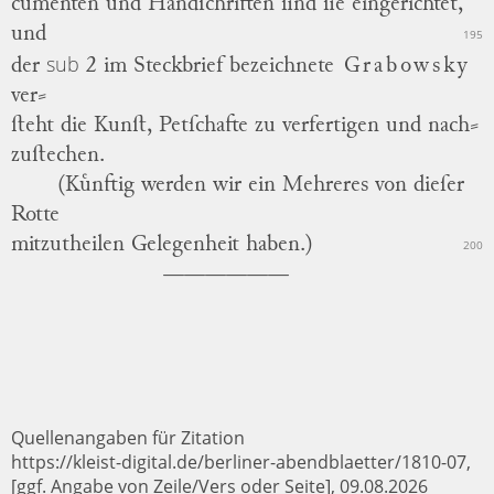
cumenten
und Handſchriften ſind ſie eingerichtet,
und
195
sub
der
2 im Steckbrief bezeichnete
Grabowsky
ver
⸗
ſteht
die Kunſt,
Petſchafte
zu verfertigen und
nach
⸗
zuſtechen
.
(Kuͤnftig werden wir ein Mehreres von dieſer
Rotte
mitzutheilen Gelegenheit haben.)
200
Quellenangaben für Zitation
https://kleist-digital.de/berliner-abendblaetter/1810-07,
[ggf. Angabe von Zeile/Vers oder Seite], 09.08.2026