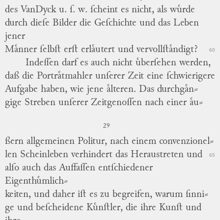
des
VanDyck
u. ſ. w. ſcheint es nicht, als wuͤrde
durch dieſe Bilder die Geſchichte und das Leben
jener
Maͤnner ſelbſt erſt erlaͤutert und vervollſtaͤndigt?
60
Indeſſen darf es auch nicht uͤberſehen werden,
daß die Portraͤtmahler unſerer Zeit eine ſchwierigere
Aufgabe haben, wie jene aͤlteren.
Das
durchgaͤn
⸗
gige
Streben unſerer Zeitgenoſſen nach einer
aͤu
⸗
29
ßern
allgemeinen Politur, nach einem
convenzionel
⸗
len
Scheinleben verhindert das Heraustreten und
65
alſo auch das Auffaſſen entſchiedener
Eigenthuͤmlich
⸗
keiten
, und daher iſt es zu begreifen, warum
ſinni
⸗
ge
und beſcheidene Kuͤnſtler, die ihre Kunſt und