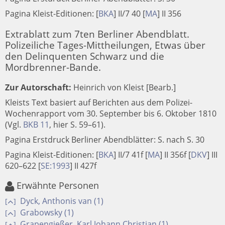
Pagina Kleist-Editionen:
[
BKA
]
II/7 40
[
MA
]
II 356
Extrablatt zum 7ten Berliner Abendblatt.
Polizeiliche Tages-Mittheilungen, Etwas über
den Delinquenten Schwarz und die
Mordbrenner-Bande.
Zur Autorschaft:
Heinrich von Kleist [Bearb.]
Kleists Text basiert auf Berichten aus dem Polizei-
Wochenrapport vom 30. September bis 6. Oktober 1810
(Vgl.
BKB 11
, hier S. 59–61).
Pagina Erstdruck Berliner Abendblätter: S. nach S. 30
Pagina Kleist-Editionen:
[
BKA
]
II/7 41f
[
MA
]
II 356f
[
DKV
]
III
620–622
[
SE:1993
]
II 427f
Erwähnte Personen
Dyck, Anthonis van (1)
[
]
Grabowsky (1)
[
]
Grapengießer, Karl Johann Christian (1)
[
]