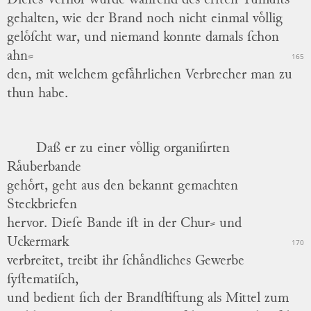
Dieſes Verhoͤr wurde waͤhrend des erſten Tumults
gehalten, wie der Brand noch nicht einmal voͤllig
geloͤſcht war, und niemand konnte damals ſchon
ahn
⸗
165
den
, mit welchem gefaͤhrlichen Verbrecher man zu
thun habe.
Daß er zu einer voͤllig organiſirten
Raͤuberbande
gehoͤrt, geht aus den bekannt gemachten
Steckbriefen
hervor.
Dieſe Bande iſt in der
Chur⸗
und
Uckermark
170
verbreitet, treibt ihr ſchaͤndliches Gewerbe
ſyſtematiſch,
und bedient ſich der Brandſtiftung als Mittel zum