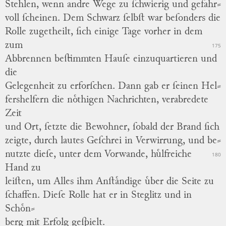
Stehlen, wenn andre Wege zu ſchwierig und
gefahr
⸗
voll
ſcheinen.
Dem
Schwarz
ſelbſt war beſonders die
Rolle zugetheilt, ſich einige Tage vorher in dem
zum
175
Abbrennen beſtimmten Hauſe einzuquartieren und
die
Gelegenheit
zu erforſchen.
Dann gab er ſeinen
Hel
⸗
fershelfern
die noͤthigen Nachrichten, verabredete
Zeit
und Ort, ſetzte die Bewohner, ſobald der Brand ſich
zeigte, durch lautes Geſchrei in Verwirrung, und
be
⸗
nutzte
dieſe, unter dem Vorwande, huͤlfreiche
180
Hand zu
leiſten, um Alles ihm Anſtaͤndige uͤber die Seite zu
ſchaffen.
Dieſe Rolle hat er in
Steglitz
und in
Schoͤn
⸗
berg
mit Erfolg geſpielt.