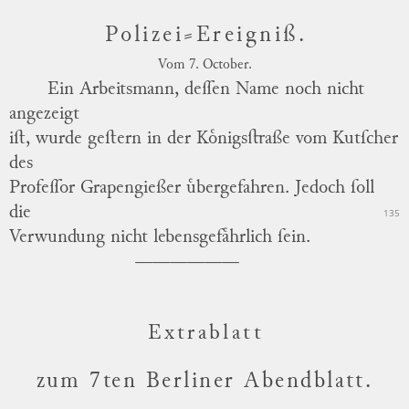
Polizei⸗Ereigniß.
Vom 7. October.
Ein Arbeitsmann, deſſen Name noch nicht
angezeigt
iſt, wurde geſtern in der
Koͤnigsſtraße
vom Kutſcher
des
Profeſſor
Grapengießer
uͤbergefahren.
Jedoch ſoll
die
135
Verwundung nicht lebensgefaͤhrlich ſein.
Extrablatt
zum 7ten Berliner Abendblatt.