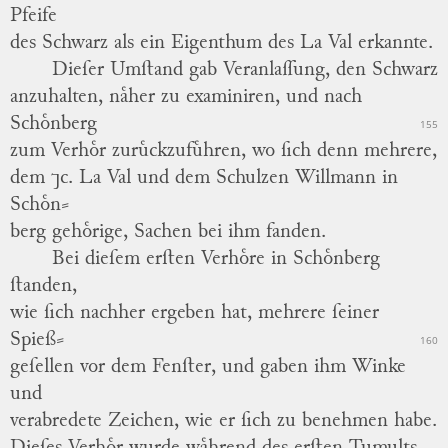
Pfeife
des
Schwarz
als ein Eigenthum des
La Val
erkannte.
Dieſer Umſtand gab Veranlaſſung, den
Schwarz
anzuhalten, naͤher zu
examiniren,
und nach
Schoͤnberg
155
zum Verhoͤr zuruͤckzufuͤhren, wo ſich denn mehrere,
dem
⁊c.
La Val
und dem Schulzen
Willmann
in
Schoͤn
⸗
berg
gehoͤrige, Sachen bei ihm fanden.
Bei dieſem erſten Verhoͤre in
Schoͤnberg
ſtanden,
wie ſich nachher ergeben hat, mehrere ſeiner
Spieß
⸗
160
geſellen
vor dem Fenſter, und gaben ihm Winke
und
verabredete Zeichen, wie er ſich zu benehmen habe.