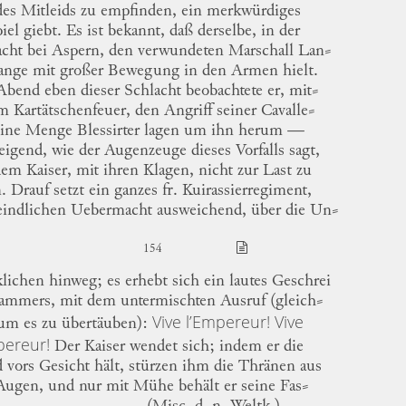
es Mitleids zu empfinden, ein
merkwürdiges
iel giebt.
Es ist bekannt, daß derselbe, in der
acht bei
Aspern
,
den verwundeten Marschall
Lan
⸗
ange mit großer Bewegung in den Armen hielt.
bend eben dieser Schlacht beobachtete er,
mit
⸗
m
Kartätschenfeuer,
den Angriff seiner
Cavalle
⸗
eine Menge
Blessirter
lagen um ihn herum —
igend, wie der Augenzeuge dieses Vorfalls sagt,
em Kaiser, mit ihren Klagen, nicht zur Last zu
n.
Drauf setzt ein ganzes fr.
Kuirassierregiment,
feindlichen Uebermacht ausweichend, über die
Un
⸗
154
klichen
hinweg; es erhebt sich ein lautes Geschrei
Jammers, mit dem untermischten Ausruf
(gleich
⸗
Vive l’Empereur!
Vive
um es zu
übertäuben):
pereur!
Der
Kaiser
wendet sich; indem er die
 vors Gesicht hält, stürzen ihm die Thränen aus
Augen, und nur mit Mühe behält er seine
Fas
⸗