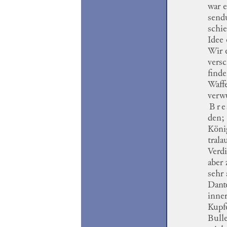
war e
send
schie
Idee
Wir 
vers
find
Waffe
verw
Bre
den
;
Köni
trala
Verd
aber
sehr
Dant
inne
Kupf
Bull