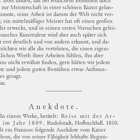
h
Trost finden, das bei redlichem Bemühen doch
t zur Meisterschaft in einer schönen Kunst
gelan
⸗
onnte, seine Arbeit ist darum der Welt nicht
ver
⸗
; ein mittelmäßiger Meister hat oft einen großen
ler erweckt, und in seinen ersten Versuchen
gelei
⸗
manches Kunsttalent wird aber auch später sich
st erst deutlich und von andern erkannt, und
da
⸗
öchten wir alle die vertrösten, die einen
eigen
⸗
lichen
Werth ihrer Arbeiten fühlen, ihn aber
uns nicht erwähnt finden, gern hätten wir jedem
nte und jedem guten Bemühen etwas
Aufmun
⸗
es
gesagt.
aa.
Anekdote.
In einem Werke, betitelt:
Reise mit der
Ar
⸗
e
im
Jahr
1809.
Rudolstadt, Hofbuchhdl. 1810.
hlt ein Franzose folgende Anekdote
vom Kaiser
leon
, die von seiner Fähigkeit lebhafte
Regun
⸗