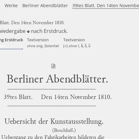
e
Werke
Berliner Abendblätter
39tes Blatt. Den 14ten Novembe
 Blatt. Den 14ten November 1810.
wiedergabe
nach
Erstdruck
.
ng Erstdruck
Textversion
Textversion
ert
ohne orig. Zeilenfall
[+] ohne ſ, aͤ, oͤ, uͤ
Berliner Abendblätter.
39tes Blatt.
Den
14ten November 1810.
Uebersicht der Kunstausstellung.
(Beschluß.)
 Uebergang zu den
Fabrikarbeiten
bildeten die