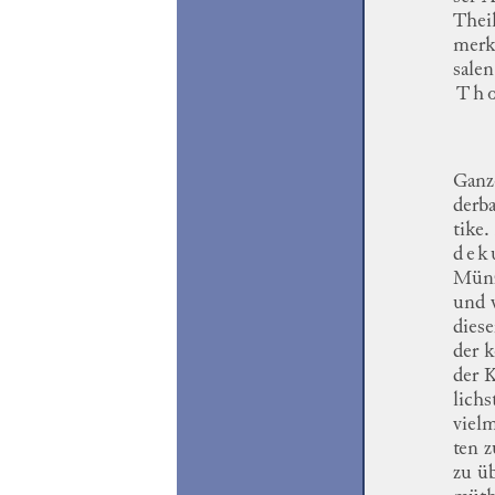
Theil
merk
salen
Tho
Ganz
derba
tike
.
dek
Münz
und 
dies
der 
der 
lichs
viel
ten
z
zu üb