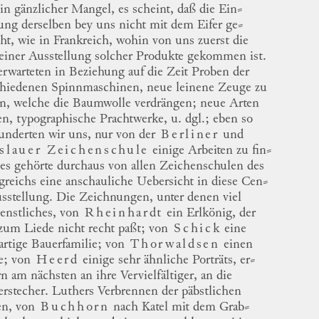
in gänzlicher Mangel, es scheint, daß die
Ein
⸗
ung
derselben bey uns nicht mit dem Eifer
ge
⸗
ht
, wie in
Frankreich
, wohin von uns zuerst die
 einer Ausstellung solcher Produkte gekommen ist.
erwarteten in Beziehung auf die Zeit Proben der
chiedenen Spinnmaschinen, neue leinene
Zeuge
zu
en, welche die Baumwolle verdrängen; neue Arten
n, typographische Prachtwerke, u. dgl.; eben so
underten wir uns, nur von der
Berliner
und
slauer
Zeichenschule
einige Arbeiten zu
fin
⸗
 es gehörte durchaus von allen Zeichenschulen des
greichs
eine anschauliche Uebersicht in diese
Cen
⸗
usstellung
.
Die Zeichnungen, unter denen viel
ienstliches, von
Rheinhardt
ein
Erlkönig,
der
 zum Liede nicht recht paßt; von
Schick
eine
artige
Bauerfamilie; von
Thorwaldsen
einen
e
; von
Heerd
einige sehr ähnliche Porträts,
er
⸗
rn
am nächsten an ihre Vervielfältiger, an die
erstecher.
Luthers
Verbrennen der päbstlichen
en, von
Buchhorn
nach
Katel
mit dem
Grab
⸗