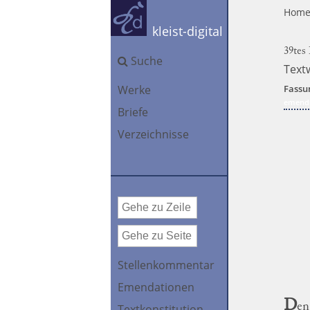
Hom
kleist-digital
39tes
Suche
Text
Werke
Fassu
emendi
Briefe
Verzeichnisse
Stellenkommentar
Emendationen
D
en
Textkonstitution