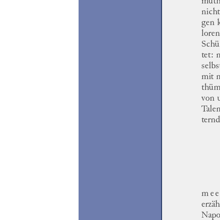
müt
nich
gen
k
loren
Schü
tet
: 
selb
mit
m
thüm
von 
Tale
ternd
me
erzä
Napo