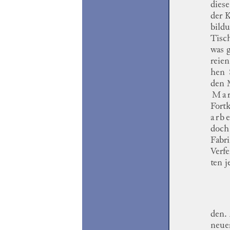
dies
der 
bild
Tisch
was 
reien
hen
den 
Mar
Fort
arb
doch 
Fabr
Verfe
ten
j
den.
neue