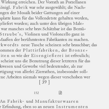
e Wirkung erreichen.
Der Vorrath an Porzellanen
Königl.
Fabrik
war sehr ausgewählt; die
Nach
⸗
ungen
der Mosaik beider Gattungen auf einer
platte kann für das Vollendetste gehalten werden,
geliefert worden; auch unter den übrigen
Male
⸗
war manches sehr
brav.
Schätzbar ist das
Bemü
⸗
Straube’s
,
Violinen und Violoncello ganz in
Maaßen der berühmtesten Fabrikanten zu machen.
kwordts
neue Tusche scheinen sehr brauchbar; das
kommen der
Plattirfabriken,
der
Bronze
⸗
eiten
so wie der
Eisengießerei
ist erfreulich;
scheint uns die Benutzung dieser letzteren für das
ikwesen und Gewerbe viel bedeutender, als zur
rtigung von allerlei Zierrathen, insbesondre
soll
⸗
ene Arbeiten niemals wegen dieser verschoben wer
[ 39 ]
152
An
Fabrik-
und
Manufakturwaaren
r Erfindung, eben so an neuen
Instrumenten