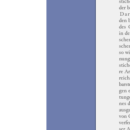
stich
der b
Dar
den 
des
in de
sche
sche
so w
nung
stich
re
Ar
reic
barst
gen
tung
nes
d
ausg
von 
verfe
ser
Ar