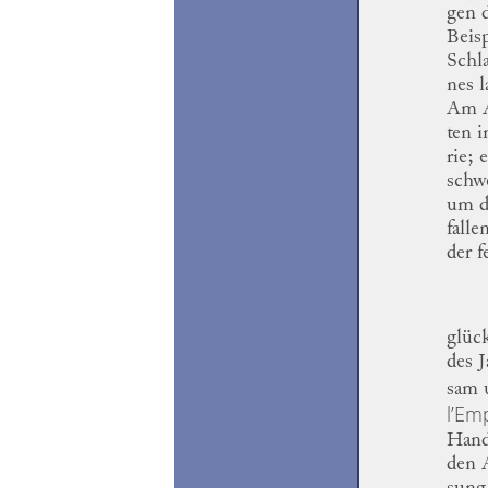
gen
d
Beisp
Schl
nes
l
Am A
ten
i
rie
; 
schwe
um d
falle
der 
glüc
des 
sam
l’Em
Hand
den 