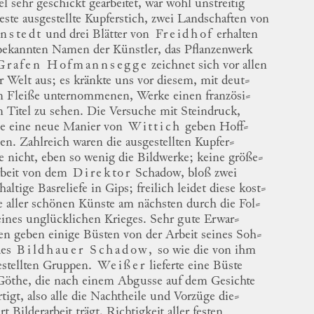
el
sehr geschickt gearbeitet, war wohl unstreitig
este ausgestellte Kupferstich, zwei Landschaften von
nstedt
und drei Blätter von
Freidhof
erhalten
bekannten Namen der Künstler, das Pflanzenwerk
Grafen
Hofmannsegge
zeichnet sich vor allen
r Welt aus; es kränkte uns vor diesem, mit
deut
⸗
n
Fleiße unternommenen, Werke einen
französi
⸗
n
Titel
zu sehen.
Die Versuche mit Steindruck,
ie eine neue
Manier
von
Wittich
geben
Hoff
⸗
en
. Zahlreich waren die ausgestellten
Kupfer
⸗
e
nicht, eben so wenig die Bildwerke; keine
größe
⸗
beit von dem
Direktor
Schadow
, bloß zwei
hhaltige
Basreliefe
in Gips; freilich leidet diese
kost
⸗
e
aller schönen Künste am nächsten durch die
Fol
⸗
eines unglücklichen Krieges.
Sehr gute
Erwar
⸗
en
geben einige Büsten von der Arbeit seines
Soh
⸗
es
Bildhauer
Schadow
,
so wie die von ihm
estellten Gruppen.
Weißer
lieferte eine Büste
Göthe, die nach einem Abgusse auf dem Gesichte
rtigt, also alle die Nachtheile und Vorzüge
die
⸗
t Bilderarbeit trägt, Richtigkeit aller festen