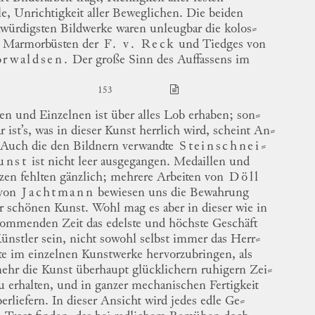
e, Unrichtigkeit aller Beweglichen.
Die beiden
würdigsten Bildwerke waren unleugbar die
kolos
⸗
Marmorbüsten der
F. v. Reck
und
Tiedges
von
rwaldsen
.
Der große Sinn des Auffassens im
153
en und Einzelnen ist über alles Lob erhaben;
son
⸗
r
ist’s, was in dieser Kunst herrlich wird, scheint
An
⸗
Auch die den Bildnern verwandte
Steinschnei
⸗
unst
ist nicht leer ausgegangen. Medaillen und
en fehlten gänzlich; mehrere Arbeiten von
Döll
von
Jachtmann
bewiesen uns die Bewahrung
er schönen Kunst.
Wohl mag es aber in dieser wie in
kommenden Zeit das edelste und höchste Geschäft
Künstler sein, nicht sowohl selbst immer das
Herr
⸗
te
im einzelnen Kunstwerke hervorzubringen, als
mehr die Kunst überhaupt glücklichern ruhigern
Zei
⸗
u erhalten, und in ganzer mechanischen Fertigkeit
erliefern.
In dieser Ansicht wird jedes edle
Ge
⸗