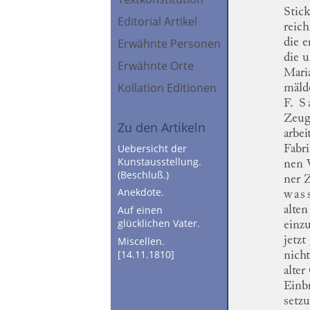
Stic
Editorial Artikel
reich
die e
Erwähnte Personen
die 
Erwähnte Orte
Mari
Kollation Editionen
mäld
F.
S
Zeug
Zu den Artikeln
arbei
Uebersicht der
Fabr
Kunstausstellung.
nen
V
(Beschluß.)
ner
Z
Anekdote.
was
alte
Auf einen
glücklichen Vater.
einz
jetzt
Miscellen.
[14.11.1810]
nicht
alter
Einb
setz