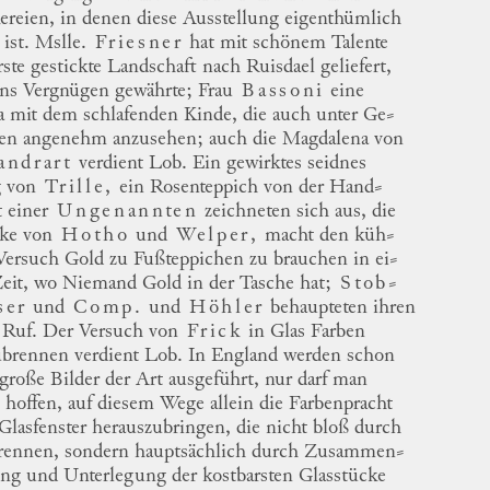
kereien, in denen diese Ausstellung eigenthümlich
 ist.
Mslle.
Friesner
hat mit schönem Talente
rste gestickte Landschaft nach
Ruisdael
geliefert,
uns Vergnügen gewährte; Frau
Bassoni
eine
a mit dem schlafenden Kinde, die auch unter
Ge
⸗
en
angenehm anzusehen; auch die Magdalena von
andrart
verdient Lob.
Ein
gewirktes
seidnes
 von
Trille
,
ein Rosenteppich von der
Hand
⸗
t
einer
Ungenannten
zeichneten sich aus, die
ike
von
Hotho
und
Welper
,
macht den
küh
⸗
ersuch Gold zu Fußteppichen zu brauchen in
ei
⸗
eit, wo Niemand Gold in der Tasche hat;
Stob
⸗
ser
und
Comp.
und
Höhler
behaupteten ihren
n Ruf.
Der Versuch von
Frick
in Glas Farben
ubrennen verdient Lob.
In
England
werden schon
 große Bilder der Art ausgeführt, nur darf man
 hoffen, auf diesem Wege allein die Farbenpracht
 Glasfenster herauszubringen, die nicht bloß durch
rennen, sondern hauptsächlich durch
Zusammen
⸗
ung
und Unterlegung der kostbarsten Glasstücke